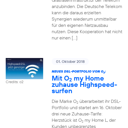
Glasfaserinfrastruktur der Telekom
anzubinden. Die Deutsche Telekom
kann die daraus erzielten
Synergien wiederum unmittelbar
für den eigenen Netzausbau
nutzen. Diese Kooperation hat nicht
nur einen […]
01. Oktober 2018
NEUES DSL-PORTFOLIO VON O
:
2
Mit O
my Home
2
Credits: o2
zuhause Highspeed-
surfen
Die Marke O
überarbeitet ihr DSL-
2
Portfolio und startet am 16. Oktober
drei neue Zuhause-Tarife:
Herzstück ist O
my Home L, der
2
Kunden unbegrenztes