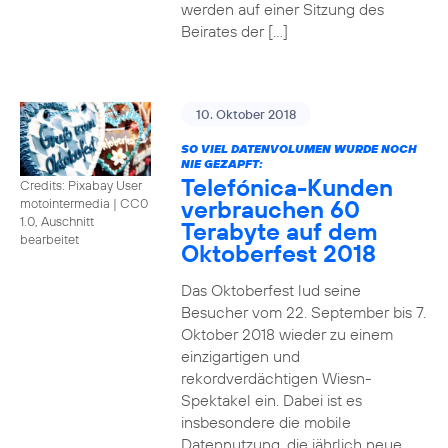
werden auf einer Sitzung des
Beirates der […]
10. Oktober 2018
SO VIEL DATENVOLUMEN WURDE NOCH
NIE GEZAPFT:
Telefónica-Kunden
Credits: Pixabay User
verbrauchen 60
motointermedia
|
CC0
1.0, Auschnitt
Terabyte auf dem
bearbeitet
Oktoberfest 2018
Das Oktoberfest lud seine
Besucher vom 22. September bis 7.
Oktober 2018 wieder zu einem
einzigartigen und
rekordverdächtigen Wiesn-
Spektakel ein. Dabei ist es
insbesondere die mobile
Datennutzung, die jährlich neue