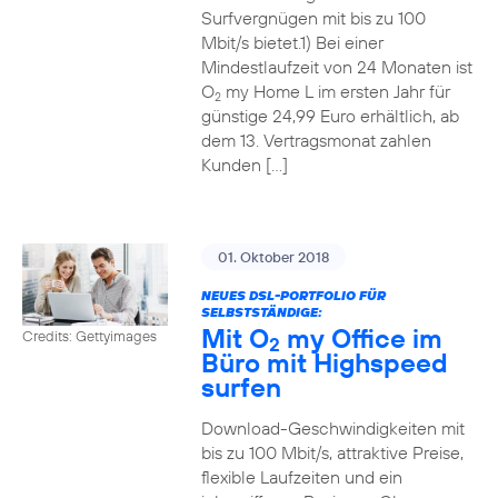
Surfvergnügen mit bis zu 100
Mbit/s bietet.1) Bei einer
Mindestlaufzeit von 24 Monaten ist
O
my Home L im ersten Jahr für
2
günstige 24,99 Euro erhältlich, ab
dem 13. Vertragsmonat zahlen
Kunden […]
01. Oktober 2018
NEUES DSL-PORTFOLIO FÜR
SELBSTSTÄNDIGE:
Mit O
my Office im
Credits: Gettyimages
2
Büro mit Highspeed
surfen
Download-Geschwindigkeiten mit
bis zu 100 Mbit/s, attraktive Preise,
flexible Laufzeiten und ein