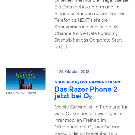
Unternehmen vor die Frage, wie sie
Big Data rechtskonform und im
Sinne des Kunden nutzen können.
Telefónica NEXT sieht die
Anonymisierung von Daten als
Chance für die Data Economy.
Deshalb hat das Corporate Start-
up […]
26. Oktober 2018
START DER O
LIVE GAMING SEASON:
2
Das Razer Phone 2
Credits: o2, Razer
jetzt bei O
2
Mobile Gaming ist im Trend und für
viele O
Kunden ein wichtiger Teil
2
ihrer mobilen Freiheit. Im
Mittelpunkt der O
Live Gaming
2
Season, die im November und