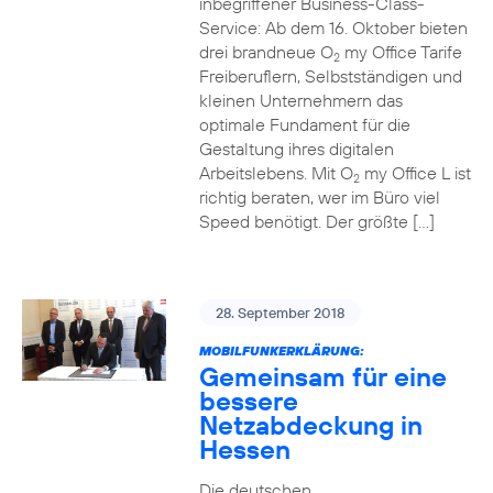
inbegriffener Business-Class-
Service: Ab dem 16. Oktober bieten
drei brandneue O
my Office Tarife
2
Freiberuflern, Selbstständigen und
kleinen Unternehmern das
optimale Fundament für die
Gestaltung ihres digitalen
Arbeitslebens. Mit O
my Office L ist
2
richtig beraten, wer im Büro viel
Speed benötigt. Der größte […]
28. September 2018
MOBILFUNKERKLÄRUNG:
Gemeinsam für eine
bessere
Netzabdeckung in
Hessen
Die deutschen