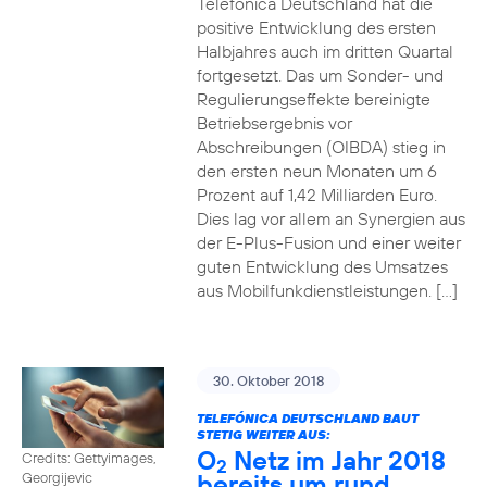
Telefónica Deutschland hat die
positive Entwicklung des ersten
Halbjahres auch im dritten Quartal
fortgesetzt. Das um Sonder- und
Regulierungseffekte bereinigte
Betriebsergebnis vor
Abschreibungen (OIBDA) stieg in
den ersten neun Monaten um 6
Prozent auf 1,42 Milliarden Euro.
Dies lag vor allem an Synergien aus
der E-Plus-Fusion und einer weiter
guten Entwicklung des Umsatzes
aus Mobilfunkdienstleistungen. […]
30. Oktober 2018
TELEFÓNICA DEUTSCHLAND BAUT
STETIG WEITER AUS:
O
Netz im Jahr 2018
Credits: Gettyimages,
2
bereits um rund
Georgijevic