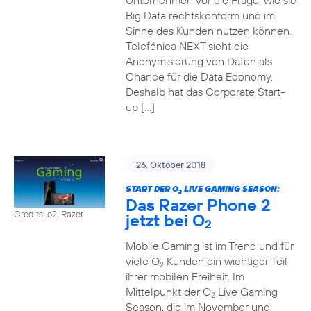
Unternehmen vor die Frage, wie sie
Big Data rechtskonform und im
Sinne des Kunden nutzen können.
Telefónica NEXT sieht die
Anonymisierung von Daten als
Chance für die Data Economy.
Deshalb hat das Corporate Start-
up […]
26. Oktober 2018
START DER O
LIVE GAMING SEASON:
2
Das Razer Phone 2
Credits: o2, Razer
jetzt bei O
2
Mobile Gaming ist im Trend und für
viele O
Kunden ein wichtiger Teil
2
ihrer mobilen Freiheit. Im
Mittelpunkt der O
Live Gaming
2
Season, die im November und