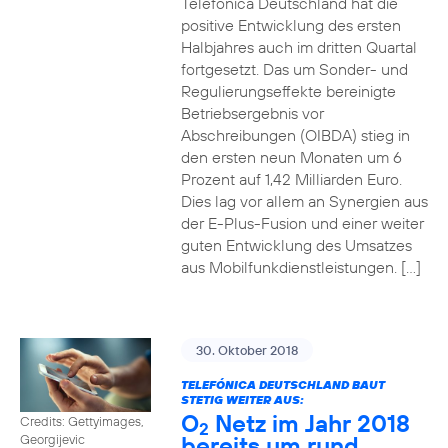
Telefónica Deutschland hat die
positive Entwicklung des ersten
Halbjahres auch im dritten Quartal
fortgesetzt. Das um Sonder- und
Regulierungseffekte bereinigte
Betriebsergebnis vor
Abschreibungen (OIBDA) stieg in
den ersten neun Monaten um 6
Prozent auf 1,42 Milliarden Euro.
Dies lag vor allem an Synergien aus
der E-Plus-Fusion und einer weiter
guten Entwicklung des Umsatzes
aus Mobilfunkdienstleistungen. […]
30. Oktober 2018
TELEFÓNICA DEUTSCHLAND BAUT
STETIG WEITER AUS:
O
Netz im Jahr 2018
Credits: Gettyimages,
2
bereits um rund
Georgijevic