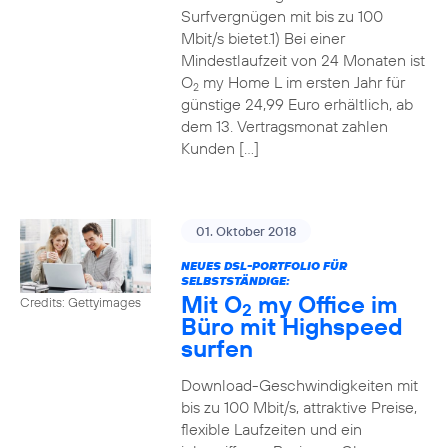
Surfvergnügen mit bis zu 100
Mbit/s bietet.1) Bei einer
Mindestlaufzeit von 24 Monaten ist
O
my Home L im ersten Jahr für
2
günstige 24,99 Euro erhältlich, ab
dem 13. Vertragsmonat zahlen
Kunden […]
01. Oktober 2018
NEUES DSL-PORTFOLIO FÜR
SELBSTSTÄNDIGE:
Mit O
my Office im
Credits: Gettyimages
2
Büro mit Highspeed
surfen
Download-Geschwindigkeiten mit
bis zu 100 Mbit/s, attraktive Preise,
flexible Laufzeiten und ein