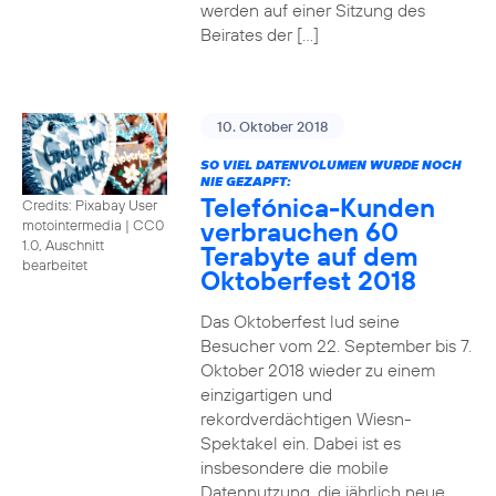
werden auf einer Sitzung des
Beirates der […]
10. Oktober 2018
SO VIEL DATENVOLUMEN WURDE NOCH
NIE GEZAPFT:
Telefónica-Kunden
Credits: Pixabay User
verbrauchen 60
motointermedia
|
CC0
1.0, Auschnitt
Terabyte auf dem
bearbeitet
Oktoberfest 2018
Das Oktoberfest lud seine
Besucher vom 22. September bis 7.
Oktober 2018 wieder zu einem
einzigartigen und
rekordverdächtigen Wiesn-
Spektakel ein. Dabei ist es
insbesondere die mobile
Datennutzung, die jährlich neue