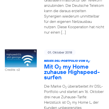
Glasfaserinfrastruktur der Telekom
anzubinden. Die Deutsche Telekom
kann die daraus erzielten
Synergien wiederum unmittelbar
für den eigenen Netzausbau
nutzen. Diese Kooperation hat nicht
nur einen […]
01. Oktober 2018
NEUES DSL-PORTFOLIO VON O
:
2
Mit O
my Home
2
Credits: o2
zuhause Highspeed-
surfen
Die Marke O
überarbeitet ihr DSL-
2
Portfolio und startet am 16. Oktober
drei neue Zuhause-Tarife:
Herzstück ist O
my Home L, der
2
Kunden unbegrenztes