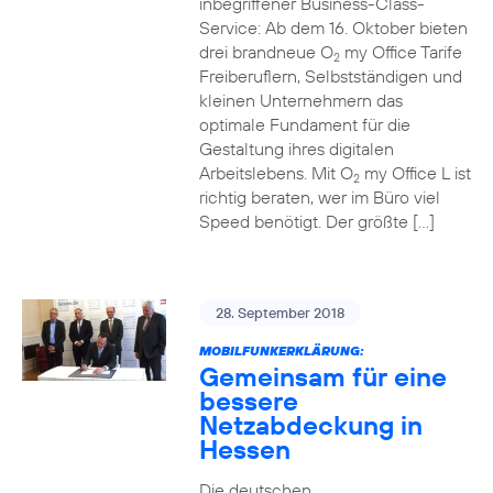
inbegriffener Business-Class-
Service: Ab dem 16. Oktober bieten
drei brandneue O
my Office Tarife
2
Freiberuflern, Selbstständigen und
kleinen Unternehmern das
optimale Fundament für die
Gestaltung ihres digitalen
Arbeitslebens. Mit O
my Office L ist
2
richtig beraten, wer im Büro viel
Speed benötigt. Der größte […]
28. September 2018
MOBILFUNKERKLÄRUNG:
Gemeinsam für eine
bessere
Netzabdeckung in
Hessen
Die deutschen