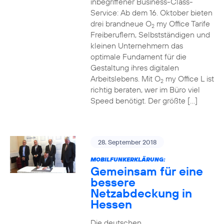
inbegriffener Business-Class-
Service: Ab dem 16. Oktober bieten
drei brandneue O
my Office Tarife
2
Freiberuflern, Selbstständigen und
kleinen Unternehmern das
optimale Fundament für die
Gestaltung ihres digitalen
Arbeitslebens. Mit O
my Office L ist
2
richtig beraten, wer im Büro viel
Speed benötigt. Der größte […]
28. September 2018
MOBILFUNKERKLÄRUNG:
Gemeinsam für eine
bessere
Netzabdeckung in
Hessen
Die deutschen