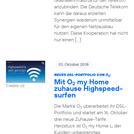
Glasfaserinfrastruktur der Telekom
anzubinden. Die Deutsche Telekom
kann die daraus erzielten
Synergien wiederum unmittelbar
für den eigenen Netzausbau
nutzen. Diese Kooperation hat nicht
nur einen […]
01. Oktober 2018
NEUES DSL-PORTFOLIO VON O
:
2
Mit O
my Home
2
Credits: o2
zuhause Highspeed-
surfen
Die Marke O
überarbeitet ihr DSL-
2
Portfolio und startet am 16. Oktober
drei neue Zuhause-Tarife:
Herzstück ist O
my Home L, der
2
Kunden unbegrenztes