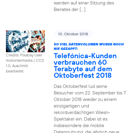
werden auf einer Sitzung des
Beirates der […]
10. Oktober 2018
SO VIEL DATENVOLUMEN WURDE NOCH
NIE GEZAPFT:
Telefónica-Kunden
Credits: Pixabay User
verbrauchen 60
motointermedia
|
CC0
1.0, Auschnitt
Terabyte auf dem
bearbeitet
Oktoberfest 2018
Das Oktoberfest lud seine
Besucher vom 22. September bis 7.
Oktober 2018 wieder zu einem
einzigartigen und
rekordverdächtigen Wiesn-
Spektakel ein. Dabei ist es
insbesondere die mobile
Datennutzung, die jährlich neue