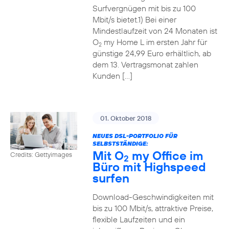
Surfvergnügen mit bis zu 100
Mbit/s bietet.1) Bei einer
Mindestlaufzeit von 24 Monaten ist
O
my Home L im ersten Jahr für
2
günstige 24,99 Euro erhältlich, ab
dem 13. Vertragsmonat zahlen
Kunden […]
01. Oktober 2018
NEUES DSL-PORTFOLIO FÜR
SELBSTSTÄNDIGE:
Mit O
my Office im
Credits: Gettyimages
2
Büro mit Highspeed
surfen
Download-Geschwindigkeiten mit
bis zu 100 Mbit/s, attraktive Preise,
flexible Laufzeiten und ein