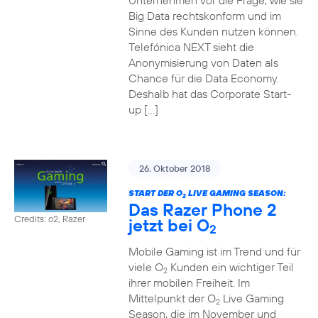
Unternehmen vor die Frage, wie sie
Big Data rechtskonform und im
Sinne des Kunden nutzen können.
Telefónica NEXT sieht die
Anonymisierung von Daten als
Chance für die Data Economy.
Deshalb hat das Corporate Start-
up […]
26. Oktober 2018
START DER O
LIVE GAMING SEASON:
2
Das Razer Phone 2
Credits: o2, Razer
jetzt bei O
2
Mobile Gaming ist im Trend und für
viele O
Kunden ein wichtiger Teil
2
ihrer mobilen Freiheit. Im
Mittelpunkt der O
Live Gaming
2
Season, die im November und