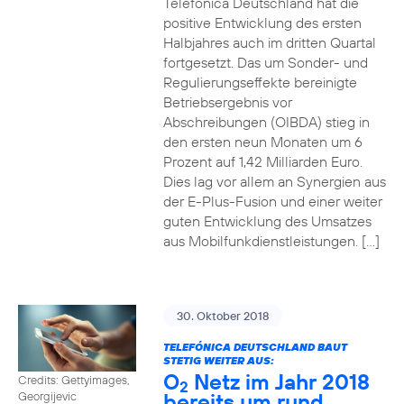
Telefónica Deutschland hat die
positive Entwicklung des ersten
Halbjahres auch im dritten Quartal
fortgesetzt. Das um Sonder- und
Regulierungseffekte bereinigte
Betriebsergebnis vor
Abschreibungen (OIBDA) stieg in
den ersten neun Monaten um 6
Prozent auf 1,42 Milliarden Euro.
Dies lag vor allem an Synergien aus
der E-Plus-Fusion und einer weiter
guten Entwicklung des Umsatzes
aus Mobilfunkdienstleistungen. […]
30. Oktober 2018
TELEFÓNICA DEUTSCHLAND BAUT
STETIG WEITER AUS:
O
Netz im Jahr 2018
Credits: Gettyimages,
2
bereits um rund
Georgijevic