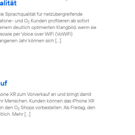
lität
e Sprachqualität für netzübergreifende
dafone- und O
Kunden profitieren ab sofort
2
nem deutlich optimierten Klangbild, wenn sie
owie per Voice over WiFi (VoWiFi)
gangenen Jahr können sich […]
uf
hone XR zum Vorverkauf an und bringt damit
ehr Menschen. Kunden können das iPhone XR
 in den O
Shops vorbestellen. Ab Freitag, den
2
tlich. Mehr […]