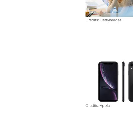
Credits: Gettyimages
Credits: Apple