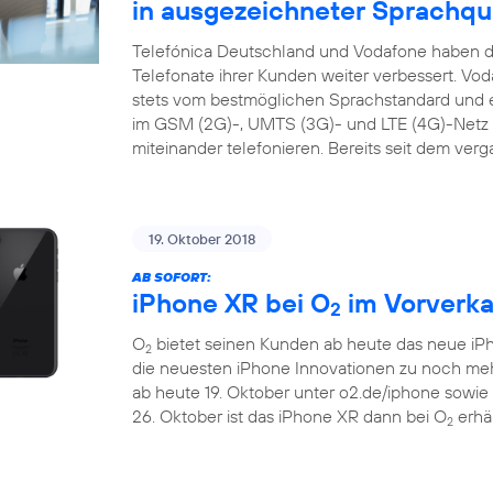
in ausgezeichneter Sprachqua
Telefónica Deutschland und Vodafone haben di
Telefonate ihrer Kunden weiter verbessert. Vo
stets vom bestmöglichen Sprachstandard und ei
im GSM (2G)-, UMTS (3G)- und LTE (4G)-Netz s
miteinander telefonieren. Bereits seit dem ver
19. Oktober 2018
AB SOFORT:
iPhone XR bei O
im Vorverka
2
O
bietet seinen Kunden ab heute das neue iP
2
die neuesten iPhone Innovationen zu noch m
ab heute 19. Oktober unter o2.de/iphone sowie
26. Oktober ist das iPhone XR dann bei O
erhäl
2