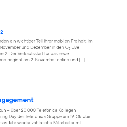
O
2
den ein wichtiger Teil ihrer mobilen Freiheit. Im
m November und Dezember in den O
Live
2
ne 2. Der Verkaufsstart für das neue
one beginnt am 2. November online und […]
 Engagement
tun – über 20.000 Telefónica Kollegen
ring Day der Telefónica Gruppe am 19. Oktober.
es Jahr wieder zahlreiche Mitarbeiter mit