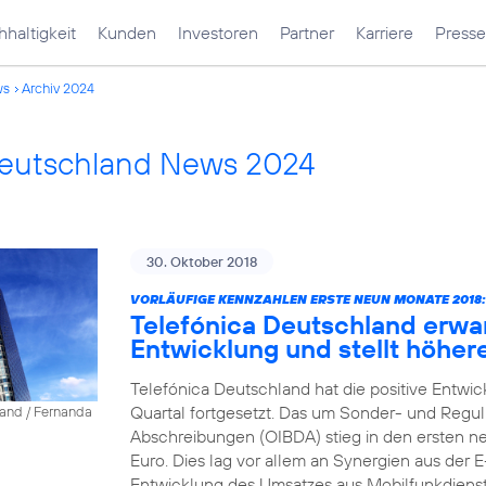
haltigkeit
Kunden
Investoren
Partner
Karriere
Presse
ws
Archiv 2024
Deutschland News 2024
30. Oktober 2018
VORLÄUFIGE KENNZAHLEN ERSTE NEUN MONATE 2018:
Telefónica Deutschland erwa
Entwicklung und stellt höher
Telefónica Deutschland hat die positive Entwic
Quartal fortgesetzt. Das um Sonder- und Reguli
land / Fernanda
Abschreibungen (OIBDA) stieg in den ersten ne
Euro. Dies lag vor allem an Synergien aus der 
Entwicklung des Umsatzes aus Mobilfunkdienstl