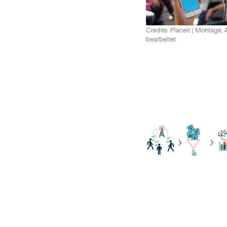
Credits: Placeit
|
Montage, A
bearbeitet