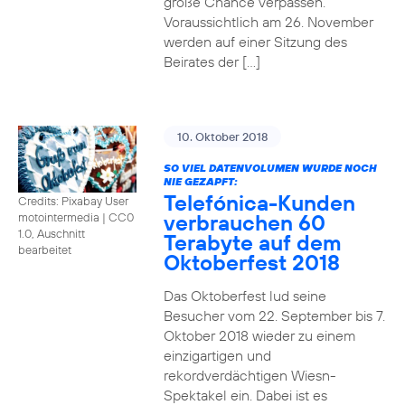
große Chance verpassen.
Voraussichtlich am 26. November
werden auf einer Sitzung des
Beirates der […]
10. Oktober 2018
SO VIEL DATENVOLUMEN WURDE NOCH
NIE GEZAPFT:
Telefónica-Kunden
Credits: Pixabay User
verbrauchen 60
motointermedia
|
CC0
1.0, Auschnitt
Terabyte auf dem
bearbeitet
Oktoberfest 2018
Das Oktoberfest lud seine
Besucher vom 22. September bis 7.
Oktober 2018 wieder zu einem
einzigartigen und
rekordverdächtigen Wiesn-
Spektakel ein. Dabei ist es