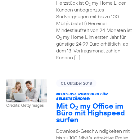
Herzstück ist O
my Home L, der
2
Kunden unbegrenztes
Surfvergnügen mit bis zu 100
Mbit/s bietet.1) Bei einer
Mindestlaufzeit von 24 Monaten ist
O
my Home L im ersten Jahr für
2
günstige 24,99 Euro erhältlich, ab
dem 13. Vertragsmonat zahlen
Kunden […]
01. Oktober 2018
NEUES DSL-PORTFOLIO FÜR
SELBSTSTÄNDIGE:
Mit O
my Office im
Credits: Gettyimages
2
Büro mit Highspeed
surfen
Download-Geschwindigkeiten mit
bis zu 100 Mbit/s, attraktive Preise,