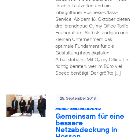
flexible Laufzeiten und ein
inbegriffener Business-Class-
Service: Ab dem 16. Oktober bieten
drei brandneue O
my Office Tarife
2
Freiberuflern, Selbstständigen und
kleinen Unternehmern das
optimale Fundament für die
Gestaltung ihres digitalen
Arbeitslebens. Mit O
my Office L ist
2
richtig beraten, wer im Büro viel
Speed benötigt. Der größte […]
28. September 2018
MOBILFUNKERKLÄRUNG:
Gemeinsam für eine
bessere
Netzabdeckung in
Hessen