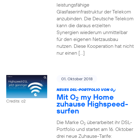
leistungsfähige
Glasfaserinfrastruktur der Telekom
anzubinden. Die Deutsche Telekom
kann die daraus erzielten
Synergien wiederum unmittelbar
für den eigenen Netzausbau
nutzen. Diese Kooperation hat nicht
nur einen […]
01. Oktober 2018
NEUES DSL-PORTFOLIO VON O
:
2
Mit O
my Home
2
Credits: o2
zuhause Highspeed-
surfen
Die Marke O
überarbeitet ihr DSL-
2
Portfolio und startet am 16. Oktober
drei neue Zuhause-Tarife: