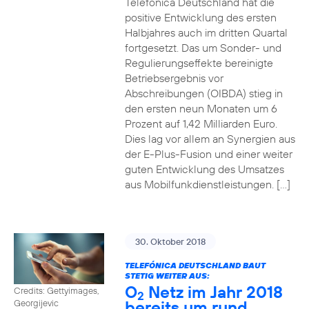
Telefónica Deutschland hat die
positive Entwicklung des ersten
Halbjahres auch im dritten Quartal
fortgesetzt. Das um Sonder- und
Regulierungseffekte bereinigte
Betriebsergebnis vor
Abschreibungen (OIBDA) stieg in
den ersten neun Monaten um 6
Prozent auf 1,42 Milliarden Euro.
Dies lag vor allem an Synergien aus
der E-Plus-Fusion und einer weiter
guten Entwicklung des Umsatzes
aus Mobilfunkdienstleistungen. […]
30. Oktober 2018
TELEFÓNICA DEUTSCHLAND BAUT
STETIG WEITER AUS:
O
Netz im Jahr 2018
Credits: Gettyimages,
2
bereits um rund
Georgijevic