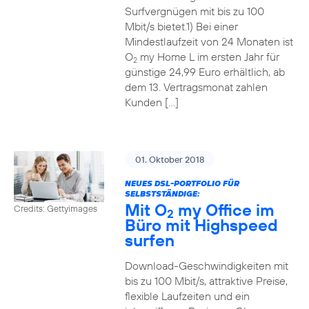
Surfvergnügen mit bis zu 100
Mbit/s bietet.1) Bei einer
Mindestlaufzeit von 24 Monaten ist
O
my Home L im ersten Jahr für
2
günstige 24,99 Euro erhältlich, ab
dem 13. Vertragsmonat zahlen
Kunden […]
01. Oktober 2018
NEUES DSL-PORTFOLIO FÜR
SELBSTSTÄNDIGE:
Mit O
my Office im
Credits: Gettyimages
2
Büro mit Highspeed
surfen
Download-Geschwindigkeiten mit
bis zu 100 Mbit/s, attraktive Preise,
flexible Laufzeiten und ein