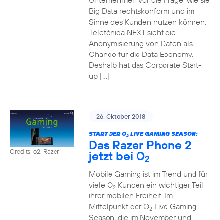
Unternehmen vor die Frage, wie sie
Big Data rechtskonform und im
Sinne des Kunden nutzen können.
Telefónica NEXT sieht die
Anonymisierung von Daten als
Chance für die Data Economy.
Deshalb hat das Corporate Start-
up […]
26. Oktober 2018
START DER O
LIVE GAMING SEASON:
2
Das Razer Phone 2
Credits: o2, Razer
jetzt bei O
2
Mobile Gaming ist im Trend und für
viele O
Kunden ein wichtiger Teil
2
ihrer mobilen Freiheit. Im
Mittelpunkt der O
Live Gaming
2
Season, die im November und