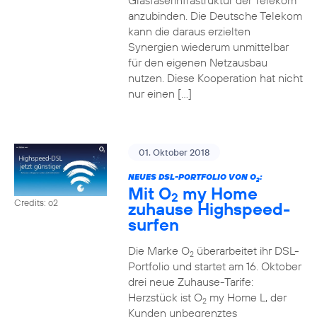
Glasfaserinfrastruktur der Telekom
anzubinden. Die Deutsche Telekom
kann die daraus erzielten
Synergien wiederum unmittelbar
für den eigenen Netzausbau
nutzen. Diese Kooperation hat nicht
nur einen […]
01. Oktober 2018
NEUES DSL-PORTFOLIO VON O
:
2
Mit O
my Home
2
Credits: o2
zuhause Highspeed-
surfen
Die Marke O
überarbeitet ihr DSL-
2
Portfolio und startet am 16. Oktober
drei neue Zuhause-Tarife:
Herzstück ist O
my Home L, der
2
Kunden unbegrenztes