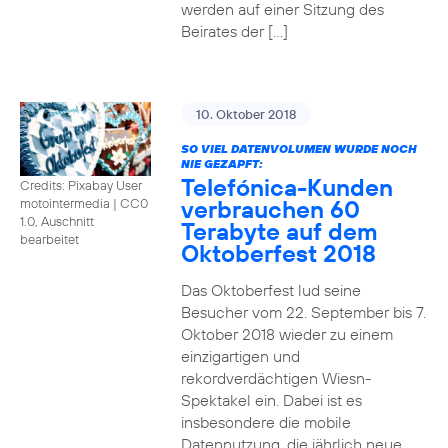
werden auf einer Sitzung des
Beirates der […]
10. Oktober 2018
SO VIEL DATENVOLUMEN WURDE NOCH
NIE GEZAPFT:
Telefónica-Kunden
Credits: Pixabay User
verbrauchen 60
motointermedia
|
CC0
1.0, Auschnitt
Terabyte auf dem
bearbeitet
Oktoberfest 2018
Das Oktoberfest lud seine
Besucher vom 22. September bis 7.
Oktober 2018 wieder zu einem
einzigartigen und
rekordverdächtigen Wiesn-
Spektakel ein. Dabei ist es
insbesondere die mobile
Datennutzung, die jährlich neue