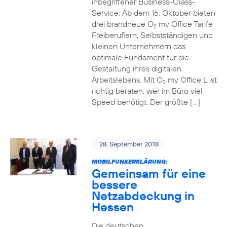
inbegriffener Business-Class-
Service: Ab dem 16. Oktober bieten
drei brandneue O
my Office Tarife
2
Freiberuflern, Selbstständigen und
kleinen Unternehmern das
optimale Fundament für die
Gestaltung ihres digitalen
Arbeitslebens. Mit O
my Office L ist
2
richtig beraten, wer im Büro viel
Speed benötigt. Der größte […]
28. September 2018
MOBILFUNKERKLÄRUNG:
Gemeinsam für eine
bessere
Netzabdeckung in
Hessen
Die deutschen