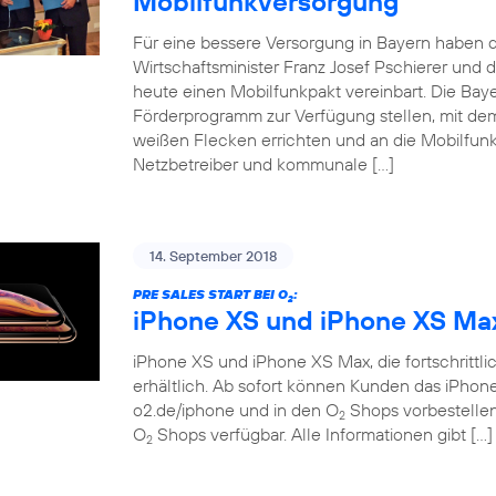
Mobilfunkversorgung
Für eine bessere Versorgung in Bayern haben d
Wirtschaftsminister Franz Josef Pschierer un
heute einen Mobilfunkpakt vereinbart. Die Baye
Förderprogramm zur Verfügung stellen, mit dem
weißen Flecken errichten und an die Mobilfunkn
Netzbetreiber und kommunale […]
14. September 2018
PRE SALES START BEI O
:
2
iPhone XS und iPhone XS Ma
iPhone XS und iPhone XS Max, die fortschrittlich
erhältlich. Ab sofort können Kunden das iPho
o2.de/iphone und in den O
Shops vorbestellen.
2
O
Shops verfügbar. Alle Informationen gibt […]
2