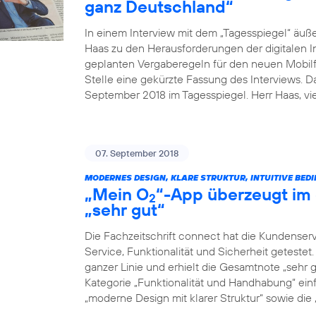
ganz Deutschland“
In einem Interview mit dem „Tagesspiegel“ äuß
Haas zu den Herausforderungen der digitalen I
geplanten Vergaberegeln für den neuen Mobilfu
Stelle eine gekürzte Fassung des Interviews. 
September 2018 im Tagesspiegel. Herr Haas, v
07. September 2018
MODERNES DESIGN, KLARE STRUKTUR, INTUITIVE BED
„Mein O
“-App überzeugt im 
2
„sehr gut“
Die Fachzeitschrift connect hat die Kundenser
Service, Funktionalität und Sicherheit geteste
ganzer Linie und erhielt die Gesamtnote „sehr g
Kategorie „Funktionalität und Handhabung“ einf
„moderne Design mit klarer Struktur“ sowie die „