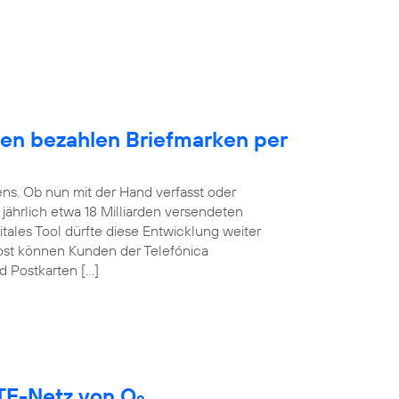
en bezahlen Briefmarken per
ens. Ob nun mit der Hand verfasst oder
t jährlich etwa 18 Milliarden versendeten
itales Tool dürfte diese Entwicklung weiter
ost können Kunden der Telefónica
d Postkarten […]
LTE-Netz von O