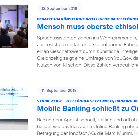
13. September 2018
DEBATTE UM KÜNSTLICHE INTELLIGENZ IM TELEFÓNI
Mensch muss oberste ethisch
Sprachassistenten ziehen ins Wohnzimmer ein, I
auf Teststrecken fahren erste autonome Fahrze
einen Geschäftswert durch Künstliche Intelligenz
Gleichzeitig zeigt eine Umfrage von YouGov, da
Nutzen von KI sehen. Diese Zahlen verdeutliche
11. September 2018
STUDIE ZEIGT – TELEFÓNICA SETZT MIT O
BANKING AU
2
Mobile Banking schließt zu O
Banking per App ist schnell, zeitlich und örtlich
beliebt wie das klassische Online Banking ohne 
Befragung der Innofact AG, die Marc Mumm, He