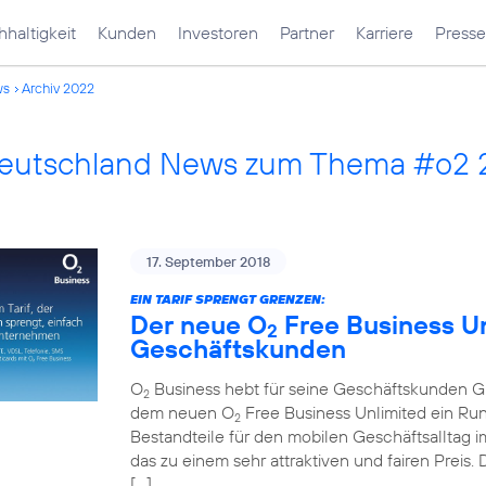
haltigkeit
Kunden
Investoren
Partner
Karriere
Presse
ws
Archiv 2022
Deutschland News zum Thema #o2
17. September 2018
EIN TARIF SPRENGT GRENZEN:
Der neue O
Free Business Unl
2
Geschäftskunden
O
Business hebt für seine Geschäftskunden Gre
2
dem neuen O
Free Business Unlimited ein Run
2
Bestandteile für den mobilen Geschäftsalltag im
das zu einem sehr attraktiven und fairen Preis
[…]