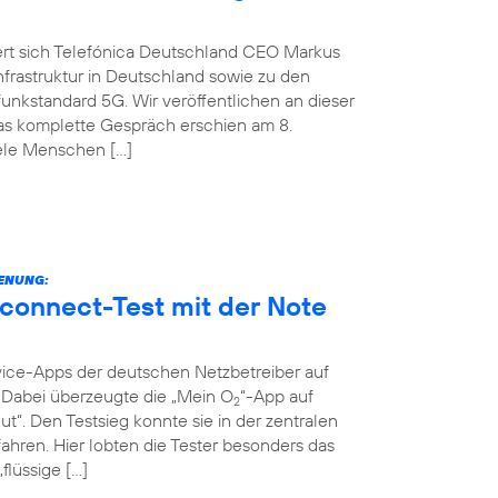
ert sich Telefónica Deutschland CEO Markus
nfrastruktur in Deutschland sowie zu den
nkstandard 5G. Wir veröffentlichen an dieser
Das komplette Gespräch erschien am 8.
iele Menschen […]
IENUNG:
connect-Test mit der Note
vice-Apps der deutschen Netzbetreiber auf
t. Dabei überzeugte die „Mein O
“-App auf
2
ut“. Den Testsieg konnte sie in der zentralen
ahren. Hier lobten die Tester besonders das
flüssige […]