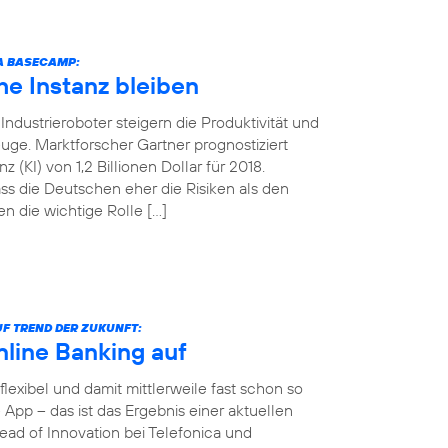
CA BASECAMP:
e Instanz bleiben
ndustrieroboter steigern die Produktivität und
uge. Marktforscher Gartner prognostiziert
 (KI) von 1,2 Billionen Dollar für 2018.
ss die Deutschen eher die Risiken als den
n die wichtige Rolle […]
F TREND DER ZUKUNFT:
nline Banking auf
 flexibel und damit mittlerweile fast schon so
App – das ist das Ergebnis einer aktuellen
ad of Innovation bei Telefonica und