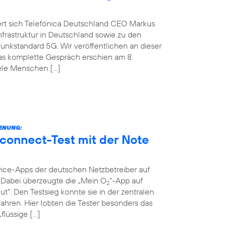
ert sich Telefónica Deutschland CEO Markus
nfrastruktur in Deutschland sowie zu den
nkstandard 5G. Wir veröffentlichen an dieser
Das komplette Gespräch erschien am 8.
iele Menschen […]
IENUNG:
connect-Test mit der Note
vice-Apps der deutschen Netzbetreiber auf
t. Dabei überzeugte die „Mein O
“-App auf
2
ut“. Den Testsieg konnte sie in der zentralen
ahren. Hier lobten die Tester besonders das
flüssige […]