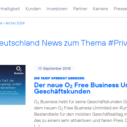
haltigkeit
Kunden
Investoren
Partner
Karriere
Presse
ws
Archiv 2024
Deutschland News zum Thema #Pri
17. September 2018
EIN TARIF SPRENGT GRENZEN:
Der neue O
Free Business Unl
2
Geschäftskunden
O
Business hebt für seine Geschäftskunden Gre
2
dem neuen O
Free Business Unlimited ein Run
2
Bestandteile für den mobilen Geschäftsalltag im
das zu einem sehr attraktiven und fairen Preis
[…]