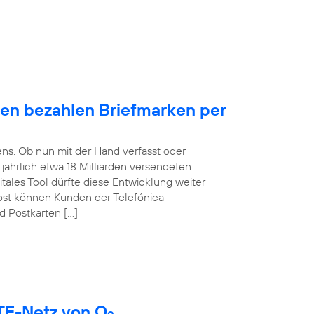
en bezahlen Briefmarken per
ens. Ob nun mit der Hand verfasst oder
t jährlich etwa 18 Milliarden versendeten
itales Tool dürfte diese Entwicklung weiter
ost können Kunden der Telefónica
d Postkarten […]
LTE-Netz von O