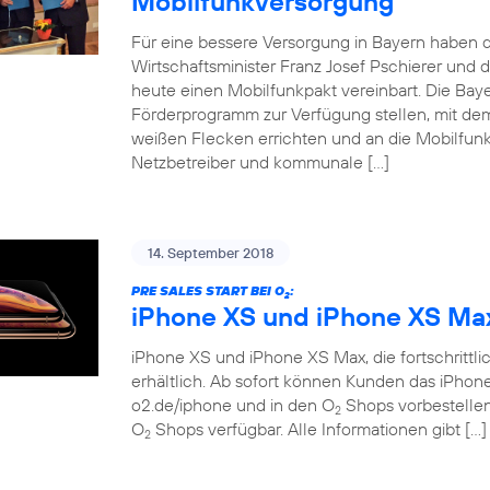
Mobilfunkversorgung
Für eine bessere Versorgung in Bayern haben d
Wirtschaftsminister Franz Josef Pschierer un
heute einen Mobilfunkpakt vereinbart. Die Baye
Förderprogramm zur Verfügung stellen, mit dem
weißen Flecken errichten und an die Mobilfunkn
Netzbetreiber und kommunale […]
14. September 2018
PRE SALES START BEI O
:
2
iPhone XS und iPhone XS Ma
iPhone XS und iPhone XS Max, die fortschrittlich
erhältlich. Ab sofort können Kunden das iPho
o2.de/iphone und in den O
Shops vorbestellen.
2
O
Shops verfügbar. Alle Informationen gibt […]
2