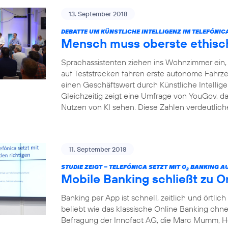
13. September 2018
DEBATTE UM KÜNSTLICHE INTELLIGENZ IM TELEFÓNI
Mensch muss oberste ethisch
Sprachassistenten ziehen ins Wohnzimmer ein, I
auf Teststrecken fahren erste autonome Fahrze
einen Geschäftswert durch Künstliche Intelligenz
Gleichzeitig zeigt eine Umfrage von YouGov, da
Nutzen von KI sehen. Diese Zahlen verdeutliche
11. September 2018
STUDIE ZEIGT – TELEFÓNICA SETZT MIT O
BANKING AU
2
Mobile Banking schließt zu O
Banking per App ist schnell, zeitlich und örtlich
beliebt wie das klassische Online Banking ohne 
Befragung der Innofact AG, die Marc Mumm, He