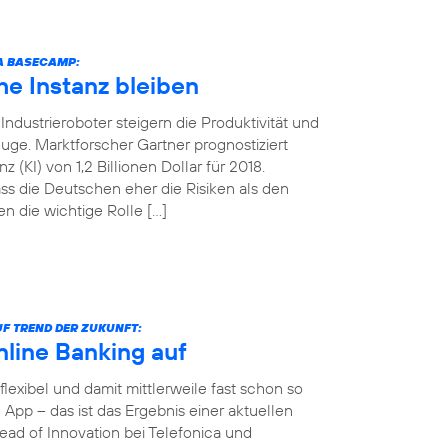
CA BASECAMP:
e Instanz bleiben
ndustrieroboter steigern die Produktivität und
uge. Marktforscher Gartner prognostiziert
 (KI) von 1,2 Billionen Dollar für 2018.
ss die Deutschen eher die Risiken als den
n die wichtige Rolle […]
F TREND DER ZUKUNFT:
nline Banking auf
 flexibel und damit mittlerweile fast schon so
App – das ist das Ergebnis einer aktuellen
ad of Innovation bei Telefonica und