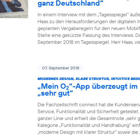
ganz Deutschland“
In einem Interview mit dem „Tagesspiegel“ äuß
Haas zu den Herausforderungen der digitalen I
geplanten Vergaberegeln für den neuen Mobilfu
Stelle eine gekürzte Fassung des Interviews. 
September 2018 im Tagesspiegel. Herr Haas, v
07. September 2018
MODERNES DESIGN, KLARE STRUKTUR, INTUITIVE BED
„Mein O
“-App überzeugt im 
2
„sehr gut“
Die Fachzeitschrift connect hat die Kundenser
Service, Funktionalität und Sicherheit geteste
ganzer Linie und erhielt die Gesamtnote „sehr g
Kategorie „Funktionalität und Handhabung“ einf
„moderne Design mit klarer Struktur“ sowie die „