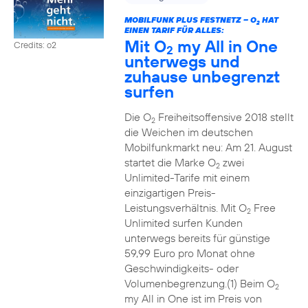
MOBILFUNK PLUS FESTNETZ – O
HAT
2
EINEN TARIF FÜR ALLES:
Mit O
my All in One
Credits: o2
2
unterwegs und
zuhause unbegrenzt
surfen
Die O
Freiheitsoffensive 2018 stellt
2
die Weichen im deutschen
Mobilfunkmarkt neu: Am 21. August
startet die Marke O
zwei
2
Unlimited-Tarife mit einem
einzigartigen Preis-
Leistungsverhältnis. Mit O
Free
2
Unlimited surfen Kunden
unterwegs bereits für günstige
59,99 Euro pro Monat ohne
Geschwindigkeits- oder
Volumenbegrenzung.(1) Beim O
2
my All in One ist im Preis von