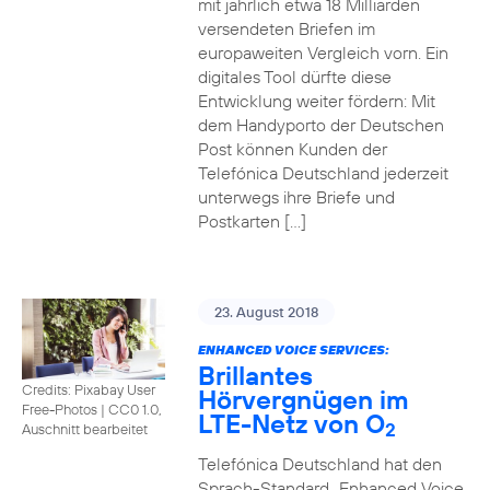
mit jährlich etwa 18 Milliarden
versendeten Briefen im
europaweiten Vergleich vorn. Ein
digitales Tool dürfte diese
Entwicklung weiter fördern: Mit
dem Handyporto der Deutschen
Post können Kunden der
Telefónica Deutschland jederzeit
unterwegs ihre Briefe und
Postkarten […]
23. August 2018
ENHANCED VOICE SERVICES:
Brillantes
Credits: Pixabay User
Hörvergnügen im
Free-Photos
|
CC0 1.0,
LTE-Netz von O
2
Auschnitt bearbeitet
Telefónica Deutschland hat den
Sprach-Standard „Enhanced Voice