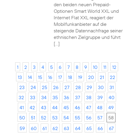
den beiden neuen Prepaid-
Optionen Smart World XXL und
Internet Flat XXL reagiert der
Mobilfunkanbieter auf die
steigende Datennachfrage seiner
ethnischen Zielgruppe und führt
[…]
1
2
3
4
5
6
7
8
9
10
11
12
13
14
15
16
17
18
19
20
21
22
23
24
25
26
27
28
29
30
31
32
33
34
35
36
37
38
39
40
41
42
43
44
45
46
47
48
49
50
51
52
53
54
55
56
57
58
59
60
61
62
63
64
65
66
67