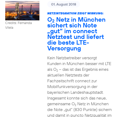
01. August 2018
NETZINTEGRATION ZEIGT WIRKUNG:
O
Netz in München
2
Credits: Fernanda
sichert sich Note
Vilela
„gut“ im connect
Netztest und liefert
die beste LTE-
Versorgung
Kein Netzbetreiber versorgt
Kunden in München besser mit LTE
als O
– das ist das Ergebnis eines
2
aktuellen Netztests der
Fachzeitschrift connect zur
Mobilfunkversorgung in der
bayerischen Landeshauptstadt.
Insgesamt konnte sich das neue,
gemeinsame O
Netz in München
2
die Note „gut“ (830 Punkte) sichern
und damit in puncto Netzqualität im