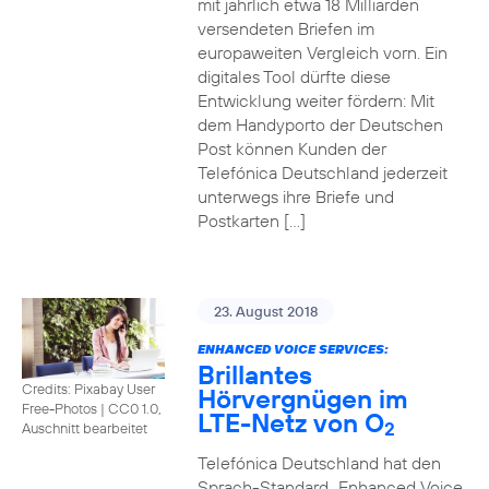
mit jährlich etwa 18 Milliarden
versendeten Briefen im
europaweiten Vergleich vorn. Ein
digitales Tool dürfte diese
Entwicklung weiter fördern: Mit
dem Handyporto der Deutschen
Post können Kunden der
Telefónica Deutschland jederzeit
unterwegs ihre Briefe und
Postkarten […]
23. August 2018
ENHANCED VOICE SERVICES:
Brillantes
Credits: Pixabay User
Hörvergnügen im
Free-Photos
|
CC0 1.0,
LTE-Netz von O
2
Auschnitt bearbeitet
Telefónica Deutschland hat den
Sprach-Standard „Enhanced Voice