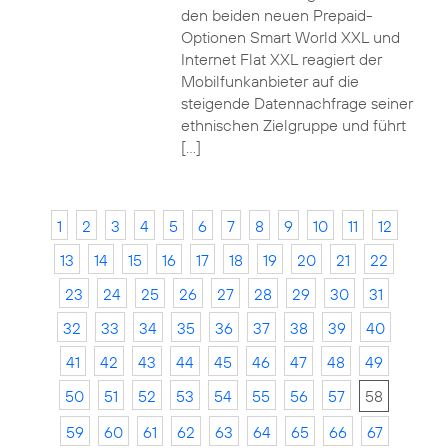
den beiden neuen Prepaid-
Optionen Smart World XXL und
Internet Flat XXL reagiert der
Mobilfunkanbieter auf die
steigende Datennachfrage seiner
ethnischen Zielgruppe und führt
[…]
1
2
3
4
5
6
7
8
9
10
11
12
13
14
15
16
17
18
19
20
21
22
23
24
25
26
27
28
29
30
31
32
33
34
35
36
37
38
39
40
41
42
43
44
45
46
47
48
49
50
51
52
53
54
55
56
57
58
59
60
61
62
63
64
65
66
67