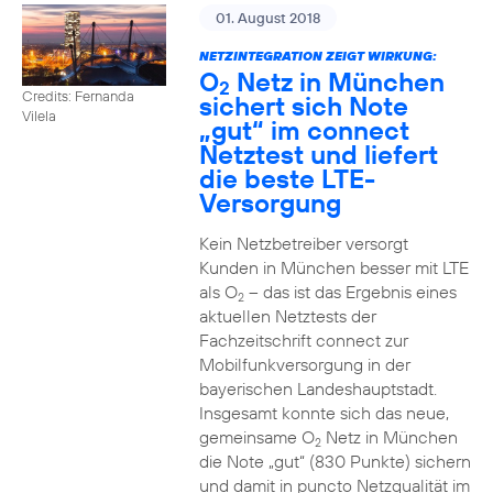
01. August 2018
NETZINTEGRATION ZEIGT WIRKUNG:
O
Netz in München
2
Credits: Fernanda
sichert sich Note
Vilela
„gut“ im connect
Netztest und liefert
die beste LTE-
Versorgung
Kein Netzbetreiber versorgt
Kunden in München besser mit LTE
als O
– das ist das Ergebnis eines
2
aktuellen Netztests der
Fachzeitschrift connect zur
Mobilfunkversorgung in der
bayerischen Landeshauptstadt.
Insgesamt konnte sich das neue,
gemeinsame O
Netz in München
2
die Note „gut“ (830 Punkte) sichern
und damit in puncto Netzqualität im