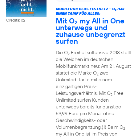
MOBILFUNK PLUS FESTNETZ – O
HAT
2
EINEN TARIF FÜR ALLES:
Mit O
my All in One
Credits: o2
2
unterwegs und
zuhause unbegrenzt
surfen
Die O
Freiheitsoffensive 2018 stellt
2
die Weichen im deutschen
Mobilfunkmarkt neu: Am 21. August
startet die Marke O
zwei
2
Unlimited-Tarife mit einem
einzigartigen Preis-
Leistungsverhältnis. Mit O
Free
2
Unlimited surfen Kunden
unterwegs bereits für günstige
59,99 Euro pro Monat ohne
Geschwindigkeits- oder
Volumenbegrenzung.(1) Beim O
2
my All in One ist im Preis von