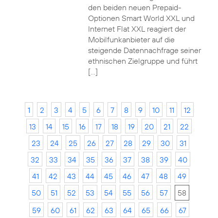
den beiden neuen Prepaid-
Optionen Smart World XXL und
Internet Flat XXL reagiert der
Mobilfunkanbieter auf die
steigende Datennachfrage seiner
ethnischen Zielgruppe und führt
[…]
1
2
3
4
5
6
7
8
9
10
11
12
13
14
15
16
17
18
19
20
21
22
23
24
25
26
27
28
29
30
31
32
33
34
35
36
37
38
39
40
41
42
43
44
45
46
47
48
49
50
51
52
53
54
55
56
57
58
59
60
61
62
63
64
65
66
67