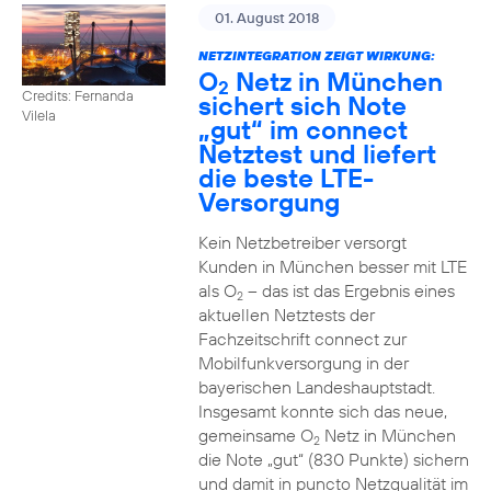
01. August 2018
NETZINTEGRATION ZEIGT WIRKUNG:
O
Netz in München
2
Credits: Fernanda
sichert sich Note
Vilela
„gut“ im connect
Netztest und liefert
die beste LTE-
Versorgung
Kein Netzbetreiber versorgt
Kunden in München besser mit LTE
als O
– das ist das Ergebnis eines
2
aktuellen Netztests der
Fachzeitschrift connect zur
Mobilfunkversorgung in der
bayerischen Landeshauptstadt.
Insgesamt konnte sich das neue,
gemeinsame O
Netz in München
2
die Note „gut“ (830 Punkte) sichern
und damit in puncto Netzqualität im