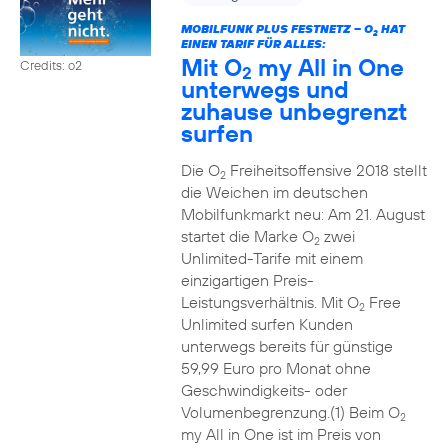
MOBILFUNK PLUS FESTNETZ – O
HAT
2
EINEN TARIF FÜR ALLES:
Mit O
my All in One
Credits: o2
2
unterwegs und
zuhause unbegrenzt
surfen
Die O
Freiheitsoffensive 2018 stellt
2
die Weichen im deutschen
Mobilfunkmarkt neu: Am 21. August
startet die Marke O
zwei
2
Unlimited-Tarife mit einem
einzigartigen Preis-
Leistungsverhältnis. Mit O
Free
2
Unlimited surfen Kunden
unterwegs bereits für günstige
59,99 Euro pro Monat ohne
Geschwindigkeits- oder
Volumenbegrenzung.(1) Beim O
2
my All in One ist im Preis von