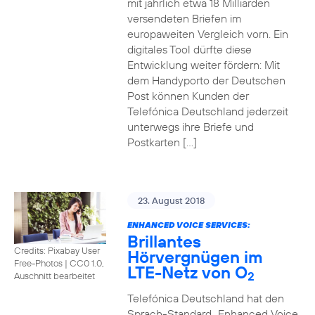
mit jährlich etwa 18 Milliarden
versendeten Briefen im
europaweiten Vergleich vorn. Ein
digitales Tool dürfte diese
Entwicklung weiter fördern: Mit
dem Handyporto der Deutschen
Post können Kunden der
Telefónica Deutschland jederzeit
unterwegs ihre Briefe und
Postkarten […]
23. August 2018
ENHANCED VOICE SERVICES:
Brillantes
Credits: Pixabay User
Hörvergnügen im
Free-Photos
|
CC0 1.0,
LTE-Netz von O
2
Auschnitt bearbeitet
Telefónica Deutschland hat den
Sprach-Standard „Enhanced Voice