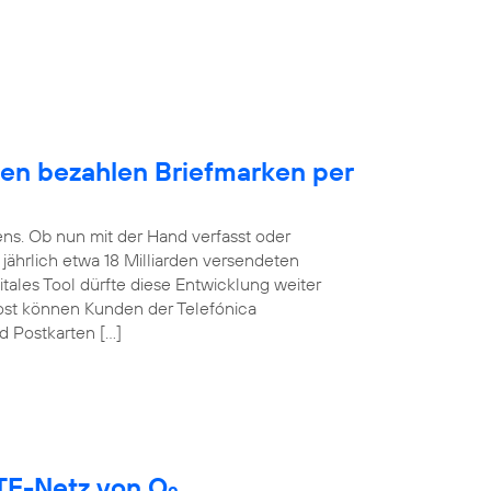
en bezahlen Briefmarken per
ens. Ob nun mit der Hand verfasst oder
t jährlich etwa 18 Milliarden versendeten
itales Tool dürfte diese Entwicklung weiter
ost können Kunden der Telefónica
d Postkarten […]
LTE-Netz von O