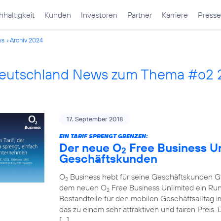
haltigkeit
Kunden
Investoren
Partner
Karriere
Presse
ws
Archiv 2024
Deutschland News zum Thema #o2 
17. September 2018
EIN TARIF SPRENGT GRENZEN:
Der neue O
Free Business Unl
2
Geschäftskunden
O
Business hebt für seine Geschäftskunden Gre
2
dem neuen O
Free Business Unlimited ein Run
2
Bestandteile für den mobilen Geschäftsalltag im
das zu einem sehr attraktiven und fairen Preis
[…]