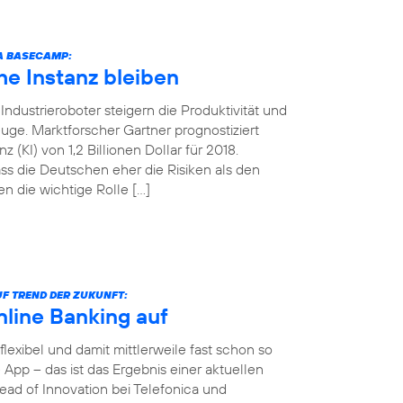
CA BASECAMP:
e Instanz bleiben
ndustrieroboter steigern die Produktivität und
uge. Marktforscher Gartner prognostiziert
 (KI) von 1,2 Billionen Dollar für 2018.
ss die Deutschen eher die Risiken als den
n die wichtige Rolle […]
F TREND DER ZUKUNFT:
nline Banking auf
 flexibel und damit mittlerweile fast schon so
App – das ist das Ergebnis einer aktuellen
ad of Innovation bei Telefonica und