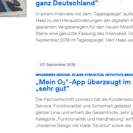
ganz Deutschland“
In einem Interview mit dem „Tagesspiegel“ äuß
Haas zu den Herausforderungen der digitalen I
geplanten Vergaberegeln für den neuen Mobilfu
Stelle eine gekürzte Fassung des Interviews. 
September 2018 im Tagesspiegel. Herr Haas, v
07. September 2018
MODERNES DESIGN, KLARE STRUKTUR, INTUITIVE BED
„Mein O
“-App überzeugt im 
2
„sehr gut“
Die Fachzeitschrift connect hat die Kundenser
Service, Funktionalität und Sicherheit geteste
ganzer Linie und erhielt die Gesamtnote „sehr g
Kategorie „Funktionalität und Handhabung“ einf
„moderne Design mit klarer Struktur“ sowie die „