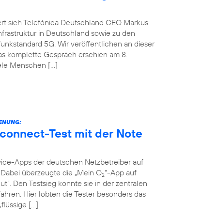
ert sich Telefónica Deutschland CEO Markus
nfrastruktur in Deutschland sowie zu den
nkstandard 5G. Wir veröffentlichen an dieser
Das komplette Gespräch erschien am 8.
iele Menschen […]
IENUNG:
connect-Test mit der Note
vice-Apps der deutschen Netzbetreiber auf
t. Dabei überzeugte die „Mein O
“-App auf
2
ut“. Den Testsieg konnte sie in der zentralen
ahren. Hier lobten die Tester besonders das
flüssige […]