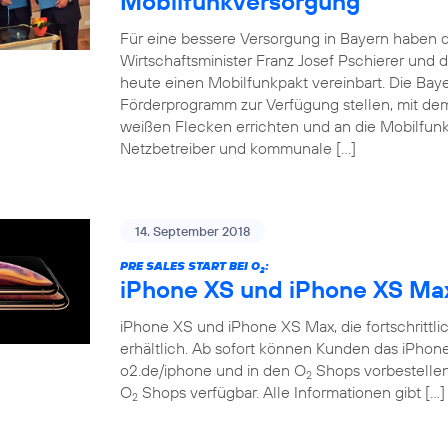
Mobilfunkversorgung
Für eine bessere Versorgung in Bayern haben d
Wirtschaftsminister Franz Josef Pschierer un
heute einen Mobilfunkpakt vereinbart. Die Baye
Förderprogramm zur Verfügung stellen, mit dem
weißen Flecken errichten und an die Mobilfunkn
Netzbetreiber und kommunale […]
14. September 2018
PRE SALES START BEI O
:
2
iPhone XS und iPhone XS Ma
iPhone XS und iPhone XS Max, die fortschrittlich
erhältlich. Ab sofort können Kunden das iPho
o2.de/iphone und in den O
Shops vorbestellen.
2
O
Shops verfügbar. Alle Informationen gibt […]
2