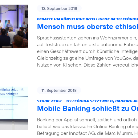
13. September 2018
DEBATTE UM KÜNSTLICHE INTELLIGENZ IM TELEFÓNI
Mensch muss oberste ethisch
Sprachassistenten ziehen ins Wohnzimmer ein, I
auf Teststrecken fahren erste autonome Fahrze
einen Geschäftswert durch Künstliche Intelligenz
Gleichzeitig zeigt eine Umfrage von YouGov, da
Nutzen von KI sehen. Diese Zahlen verdeutliche
11. September 2018
STUDIE ZEIGT – TELEFÓNICA SETZT MIT O
BANKING AU
2
Mobile Banking schließt zu O
Banking per App ist schnell, zeitlich und örtlich
beliebt wie das klassische Online Banking ohne 
Befragung der Innofact AG, die Marc Mumm, He