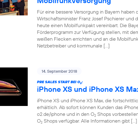
Mobilfunkversorgung
Für eine bessere Versorgung in Bayern haben d
Wirtschaftsminister Franz Josef Pschierer un
heute einen Mobilfunkpakt vereinbart. Die Baye
Förderprogramm zur Verfügung stellen, mit dem
weißen Flecken errichten und an die Mobilfunkn
Netzbetreiber und kommunale […]
14. September 2018
PRE SALES START BEI O
:
2
iPhone XS und iPhone XS Ma
iPhone XS und iPhone XS Max, die fortschrittlich
erhältlich. Ab sofort können Kunden das iPho
o2.de/iphone und in den O
Shops vorbestellen.
2
O
Shops verfügbar. Alle Informationen gibt […]
2