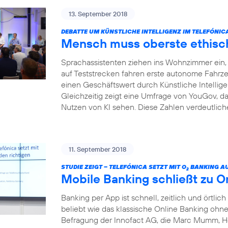
13. September 2018
DEBATTE UM KÜNSTLICHE INTELLIGENZ IM TELEFÓNI
Mensch muss oberste ethisch
Sprachassistenten ziehen ins Wohnzimmer ein, I
auf Teststrecken fahren erste autonome Fahrze
einen Geschäftswert durch Künstliche Intelligenz
Gleichzeitig zeigt eine Umfrage von YouGov, da
Nutzen von KI sehen. Diese Zahlen verdeutliche
11. September 2018
STUDIE ZEIGT – TELEFÓNICA SETZT MIT O
BANKING AU
2
Mobile Banking schließt zu O
Banking per App ist schnell, zeitlich und örtlich
beliebt wie das klassische Online Banking ohne 
Befragung der Innofact AG, die Marc Mumm, He