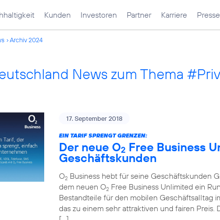
haltigkeit
Kunden
Investoren
Partner
Karriere
Presse
ws
Archiv 2024
Deutschland News zum Thema #Pri
17. September 2018
EIN TARIF SPRENGT GRENZEN:
Der neue O
Free Business Unl
2
Geschäftskunden
O
Business hebt für seine Geschäftskunden Gre
2
dem neuen O
Free Business Unlimited ein Run
2
Bestandteile für den mobilen Geschäftsalltag im
das zu einem sehr attraktiven und fairen Preis
[…]