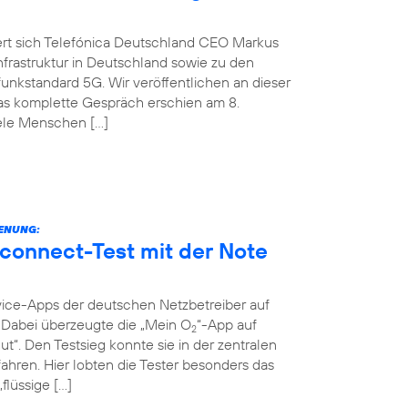
ert sich Telefónica Deutschland CEO Markus
nfrastruktur in Deutschland sowie zu den
nkstandard 5G. Wir veröffentlichen an dieser
Das komplette Gespräch erschien am 8.
iele Menschen […]
IENUNG:
connect-Test mit der Note
vice-Apps der deutschen Netzbetreiber auf
t. Dabei überzeugte die „Mein O
“-App auf
2
ut“. Den Testsieg konnte sie in der zentralen
ahren. Hier lobten die Tester besonders das
flüssige […]