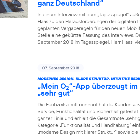
ganz Deutschland“
In einem Interview mit dem „Tagesspiegel“ äuß
Haas zu den Herausforderungen der digitalen I
geplanten Vergaberegeln für den neuen Mobilfu
Stelle eine gekürzte Fassung des Interviews. 
September 2018 im Tagesspiegel. Herr Haas, v
07. September 2018
MODERNES DESIGN, KLARE STRUKTUR, INTUITIVE BED
„Mein O
“-App überzeugt im 
2
„sehr gut“
Die Fachzeitschrift connect hat die Kundenser
Service, Funktionalität und Sicherheit geteste
ganzer Linie und erhielt die Gesamtnote „sehr g
Kategorie „Funktionalität und Handhabung“ einf
„moderne Design mit klarer Struktur“ sowie die „