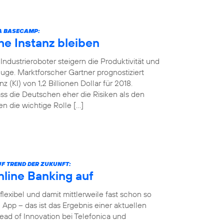
CA BASECAMP:
e Instanz bleiben
ndustrieroboter steigern die Produktivität und
uge. Marktforscher Gartner prognostiziert
 (KI) von 1,2 Billionen Dollar für 2018.
ss die Deutschen eher die Risiken als den
n die wichtige Rolle […]
F TREND DER ZUKUNFT:
nline Banking auf
 flexibel und damit mittlerweile fast schon so
App – das ist das Ergebnis einer aktuellen
ad of Innovation bei Telefonica und