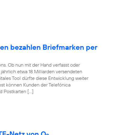
en bezahlen Briefmarken per
ens. Ob nun mit der Hand verfasst oder
t jährlich etwa 18 Milliarden versendeten
itales Tool dürfte diese Entwicklung weiter
ost können Kunden der Telefónica
d Postkarten […]
LTE-Netz von O