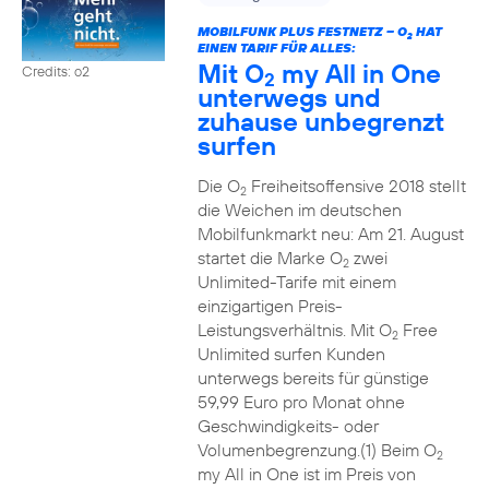
MOBILFUNK PLUS FESTNETZ – O
HAT
2
EINEN TARIF FÜR ALLES:
Mit O
my All in One
Credits: o2
2
unterwegs und
zuhause unbegrenzt
surfen
Die O
Freiheitsoffensive 2018 stellt
2
die Weichen im deutschen
Mobilfunkmarkt neu: Am 21. August
startet die Marke O
zwei
2
Unlimited-Tarife mit einem
einzigartigen Preis-
Leistungsverhältnis. Mit O
Free
2
Unlimited surfen Kunden
unterwegs bereits für günstige
59,99 Euro pro Monat ohne
Geschwindigkeits- oder
Volumenbegrenzung.(1) Beim O
2
my All in One ist im Preis von