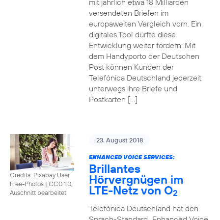
mit jährlich etwa 18 Milliarden
versendeten Briefen im
europaweiten Vergleich vorn. Ein
digitales Tool dürfte diese
Entwicklung weiter fördern: Mit
dem Handyporto der Deutschen
Post können Kunden der
Telefónica Deutschland jederzeit
unterwegs ihre Briefe und
Postkarten […]
23. August 2018
ENHANCED VOICE SERVICES:
Brillantes
Credits: Pixabay User
Hörvergnügen im
Free-Photos
|
CC0 1.0,
LTE-Netz von O
2
Auschnitt bearbeitet
Telefónica Deutschland hat den
Sprach-Standard „Enhanced Voice