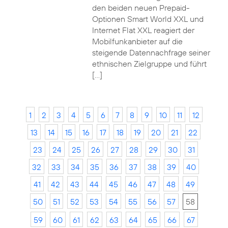
den beiden neuen Prepaid-
Optionen Smart World XXL und
Internet Flat XXL reagiert der
Mobilfunkanbieter auf die
steigende Datennachfrage seiner
ethnischen Zielgruppe und führt
[…]
1
2
3
4
5
6
7
8
9
10
11
12
13
14
15
16
17
18
19
20
21
22
23
24
25
26
27
28
29
30
31
32
33
34
35
36
37
38
39
40
41
42
43
44
45
46
47
48
49
50
51
52
53
54
55
56
57
58
59
60
61
62
63
64
65
66
67