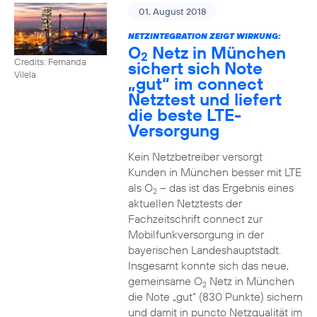
01. August 2018
NETZINTEGRATION ZEIGT WIRKUNG:
O
Netz in München
2
Credits: Fernanda
sichert sich Note
Vilela
„gut“ im connect
Netztest und liefert
die beste LTE-
Versorgung
Kein Netzbetreiber versorgt
Kunden in München besser mit LTE
als O
– das ist das Ergebnis eines
2
aktuellen Netztests der
Fachzeitschrift connect zur
Mobilfunkversorgung in der
bayerischen Landeshauptstadt.
Insgesamt konnte sich das neue,
gemeinsame O
Netz in München
2
die Note „gut“ (830 Punkte) sichern
und damit in puncto Netzqualität im