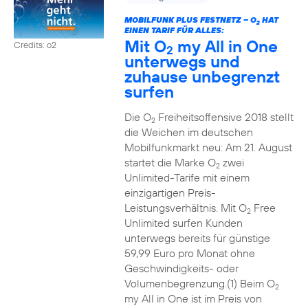
MOBILFUNK PLUS FESTNETZ – O
HAT
2
EINEN TARIF FÜR ALLES:
Mit O
my All in One
Credits: o2
2
unterwegs und
zuhause unbegrenzt
surfen
Die O
Freiheitsoffensive 2018 stellt
2
die Weichen im deutschen
Mobilfunkmarkt neu: Am 21. August
startet die Marke O
zwei
2
Unlimited-Tarife mit einem
einzigartigen Preis-
Leistungsverhältnis. Mit O
Free
2
Unlimited surfen Kunden
unterwegs bereits für günstige
59,99 Euro pro Monat ohne
Geschwindigkeits- oder
Volumenbegrenzung.(1) Beim O
2
my All in One ist im Preis von