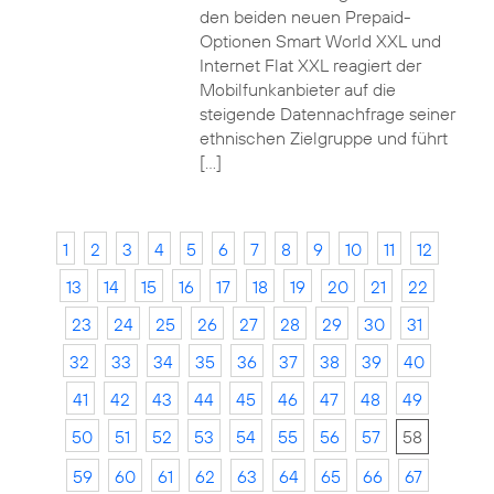
den beiden neuen Prepaid-
Optionen Smart World XXL und
Internet Flat XXL reagiert der
Mobilfunkanbieter auf die
steigende Datennachfrage seiner
ethnischen Zielgruppe und führt
[…]
1
2
3
4
5
6
7
8
9
10
11
12
13
14
15
16
17
18
19
20
21
22
23
24
25
26
27
28
29
30
31
32
33
34
35
36
37
38
39
40
41
42
43
44
45
46
47
48
49
50
51
52
53
54
55
56
57
58
59
60
61
62
63
64
65
66
67