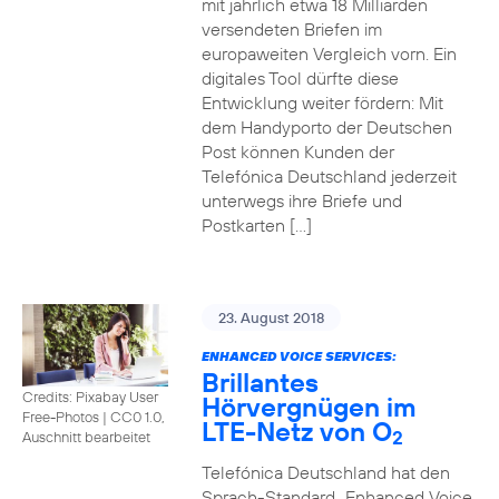
mit jährlich etwa 18 Milliarden
versendeten Briefen im
europaweiten Vergleich vorn. Ein
digitales Tool dürfte diese
Entwicklung weiter fördern: Mit
dem Handyporto der Deutschen
Post können Kunden der
Telefónica Deutschland jederzeit
unterwegs ihre Briefe und
Postkarten […]
23. August 2018
ENHANCED VOICE SERVICES:
Brillantes
Credits: Pixabay User
Hörvergnügen im
Free-Photos
|
CC0 1.0,
LTE-Netz von O
2
Auschnitt bearbeitet
Telefónica Deutschland hat den
Sprach-Standard „Enhanced Voice