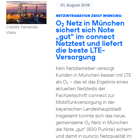
01. August 2018
NETZINTEGRATION ZEIGT WIRKUNG:
O
Netz in München
2
Credits: Fernanda
sichert sich Note
Vilela
„gut“ im connect
Netztest und liefert
die beste LTE-
Versorgung
Kein Netzbetreiber versorgt
Kunden in München besser mit LTE
als O
– das ist das Ergebnis eines
2
aktuellen Netztests der
Fachzeitschrift connect zur
Mobilfunkversorgung in der
bayerischen Landeshauptstadt.
Insgesamt konnte sich das neue,
gemeinsame O
Netz in München
2
die Note „gut“ (830 Punkte) sichern
und damit in puncto Netzqualität im