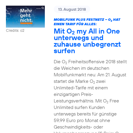
13. August 2018
MOBILFUNK PLUS FESTNETZ – O
HAT
2
EINEN TARIF FÜR ALLES:
Mit O
my All in One
Credits: o2
2
unterwegs und
zuhause unbegrenzt
surfen
Die O
Freiheitsoffensive 2018 stellt
2
die Weichen im deutschen
Mobilfunkmarkt neu: Am 21. August
startet die Marke O
zwei
2
Unlimited-Tarife mit einem
einzigartigen Preis-
Leistungsverhältnis. Mit O
Free
2
Unlimited surfen Kunden
unterwegs bereits für günstige
59,99 Euro pro Monat ohne
Geschwindigkeits- oder