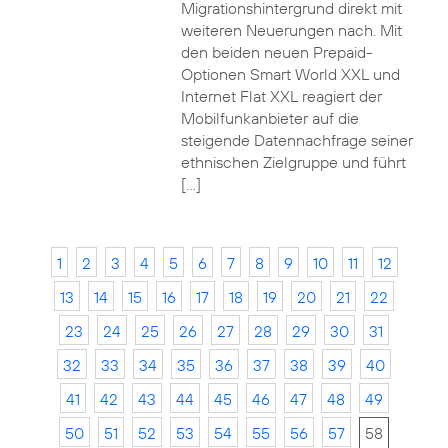
Migrationshintergrund direkt mit
weiteren Neuerungen nach. Mit
den beiden neuen Prepaid-
Optionen Smart World XXL und
Internet Flat XXL reagiert der
Mobilfunkanbieter auf die
steigende Datennachfrage seiner
ethnischen Zielgruppe und führt
[…]
1
2
3
4
5
6
7
8
9
10
11
12
13
14
15
16
17
18
19
20
21
22
23
24
25
26
27
28
29
30
31
32
33
34
35
36
37
38
39
40
41
42
43
44
45
46
47
48
49
50
51
52
53
54
55
56
57
58