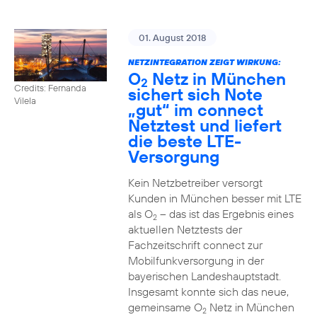
01. August 2018
NETZINTEGRATION ZEIGT WIRKUNG:
O
Netz in München
2
Credits: Fernanda
sichert sich Note
Vilela
„gut“ im connect
Netztest und liefert
die beste LTE-
Versorgung
Kein Netzbetreiber versorgt
Kunden in München besser mit LTE
als O
– das ist das Ergebnis eines
2
aktuellen Netztests der
Fachzeitschrift connect zur
Mobilfunkversorgung in der
bayerischen Landeshauptstadt.
Insgesamt konnte sich das neue,
gemeinsame O
Netz in München
2