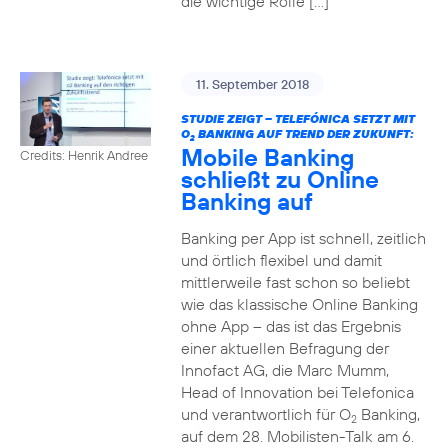
die wichtige Rolle […]
11. September 2018
STUDIE ZEIGT – TELEFÓNICA SETZT MIT
O
BANKING AUF TREND DER ZUKUNFT:
2
Mobile Banking
Credits: Henrik Andree
schließt zu Online
Banking auf
Banking per App ist schnell, zeitlich
und örtlich flexibel und damit
mittlerweile fast schon so beliebt
wie das klassische Online Banking
ohne App – das ist das Ergebnis
einer aktuellen Befragung der
Innofact AG, die Marc Mumm,
Head of Innovation bei Telefonica
und verantwortlich für O
Banking,
2
auf dem 28. Mobilisten-Talk am 6.