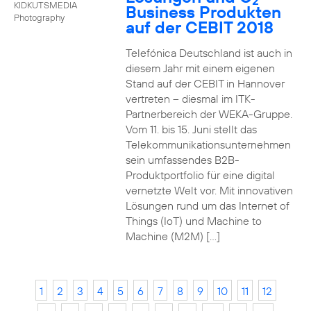
2
KIDKUTSMEDIA
Business Produkten
Photography
auf der CEBIT 2018
Telefónica Deutschland ist auch in
diesem Jahr mit einem eigenen
Stand auf der CEBIT in Hannover
vertreten – diesmal im ITK-
Partnerbereich der WEKA-Gruppe.
Vom 11. bis 15. Juni stellt das
Telekommunikationsunternehmen
sein umfassendes B2B-
Produktportfolio für eine digital
vernetzte Welt vor. Mit innovativen
Lösungen rund um das Internet of
Things (IoT) und Machine to
Machine (M2M) […]
1
2
3
4
5
6
7
8
9
10
11
12