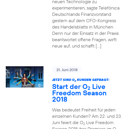
neuen Technologie zu
experimentieren, sagte Telefónica
Deutschlands Finanzvorstand
gestern auf dem CFO-Kongress
des Handelsblatts in München.
Denn nur der Einsatz in der Praxis
beantwortet offene Fragen, wirft
neue auf, und schafft […]
21. Juni 2018
JETZT SIND O
KUNDEN GEFRAGT:
2
Start der O
Live
2
Freedom Season
2018
Was bedeutet Freiheit für jeden
einzelnen Kunden? Am 22. und 23.
Juni feiert die O
Live Freedom
2
Season 2018 ihre Premiere im O