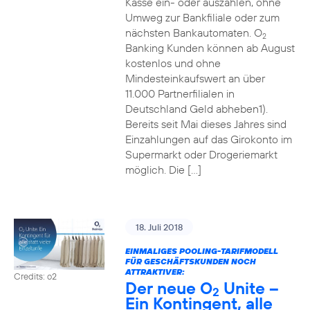
Kasse ein- oder auszahlen, ohne
Umweg zur Bankfiliale oder zum
nächsten Bankautomaten. O
2
Banking Kunden können ab August
kostenlos und ohne
Mindesteinkaufswert an über
11.000 Partnerfilialen in
Deutschland Geld abheben1).
Bereits seit Mai dieses Jahres sind
Einzahlungen auf das Girokonto im
Supermarkt oder Drogeriemarkt
möglich. Die […]
18. Juli 2018
EINMALIGES POOLING-TARIFMODELL
FÜR GESCHÄFTSKUNDEN NOCH
ATTRAKTIVER:
Credits: o2
Der neue O
Unite –
2
Ein Kontingent, alle