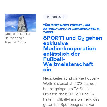
14. Juni 2018
TÄGLICHES NEWS-FORMAT „WM
AKTUELL“ LIVE AUS DEM MÜNCHNER O
2
TOWER:
Credits: Telefónica
SPORT1 und O
gehen
Deutschland /
2
exklusive
Fernanda Vilela
Medienkooperation
anlässlich der
Fußball-
Weltmeisterschaft
ein
Neuigkeiten rund um die Fußball-
Weltmeisterschaft 2018 aus dem
höchstgelegenen TV-Studio
Deutschlands: SPORT1 und O
2
halten Fußball-Fans während des
gesamten Sportereignisses vor