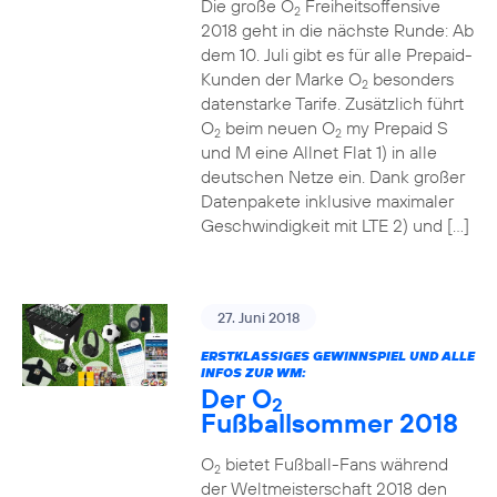
Die große O
Freiheitsoffensive
2
2018 geht in die nächste Runde: Ab
dem 10. Juli gibt es für alle Prepaid-
Kunden der Marke O
besonders
2
datenstarke Tarife. Zusätzlich führt
O
beim neuen O
my Prepaid S
2
2
und M eine Allnet Flat 1) in alle
deutschen Netze ein. Dank großer
Datenpakete inklusive maximaler
Geschwindigkeit mit LTE 2) und […]
27. Juni 2018
ERSTKLASSIGES GEWINNSPIEL UND ALLE
INFOS ZUR WM:
Der O
2
Fußballsommer 2018
O
bietet Fußball-Fans während
2
der Weltmeisterschaft 2018 den