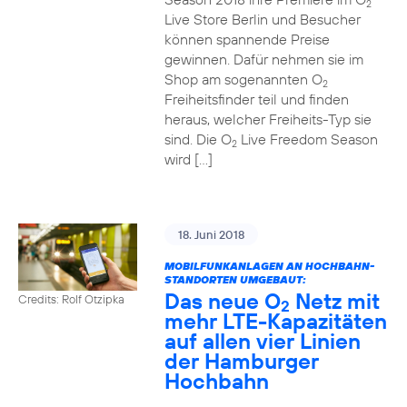
2
Live Store Berlin und Besucher
können spannende Preise
gewinnen. Dafür nehmen sie im
Shop am sogenannten O
2
Freiheitsfinder teil und finden
heraus, welcher Freiheits-Typ sie
sind. Die O
Live Freedom Season
2
wird […]
18. Juni 2018
MOBILFUNKANLAGEN AN HOCHBAHN-
STANDORTEN UMGEBAUT:
Das neue O
Netz mit
Credits: Rolf Otzipka
2
mehr LTE-Kapazitäten
auf allen vier Linien
der Hamburger
Hochbahn