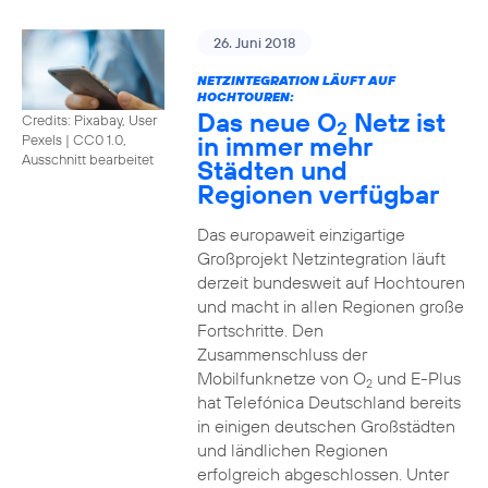
26. Juni 2018
NETZINTEGRATION LÄUFT AUF
HOCHTOUREN:
Das neue O
Netz ist
Credits: Pixabay, User
2
in immer mehr
Pexels
|
CC0 1.0,
Ausschnitt bearbeitet
Städten und
Regionen verfügbar
Das europaweit einzigartige
Großprojekt Netzintegration läuft
derzeit bundesweit auf Hochtouren
und macht in allen Regionen große
Fortschritte. Den
Zusammenschluss der
Mobilfunknetze von O
und E-Plus
2
hat Telefónica Deutschland bereits
in einigen deutschen Großstädten
und ländlichen Regionen
erfolgreich abgeschlossen. Unter