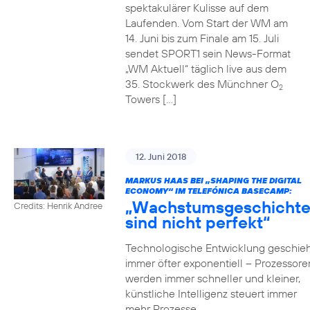
spektakulärer Kulisse auf dem
Laufenden. Vom Start der WM am
14. Juni bis zum Finale am 15. Juli
sendet SPORT1 sein News-Format
„WM Aktuell“ täglich live aus dem
35. Stockwerk des Münchner O
2
Towers […]
12. Juni 2018
MARKUS HAAS BEI „SHAPING THE DIGITAL
ECONOMY“ IM TELEFÓNICA BASECAMP:
„Wachstumsgeschicht
Credits: Henrik Andree
sind nicht perfekt“
Technologische Entwicklung geschieh
immer öfter exponentiell – Prozessore
werden immer schneller und kleiner,
künstliche Intelligenz steuert immer
mehr Prozesse,