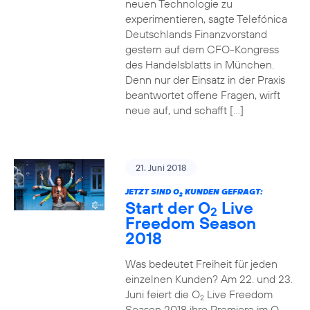
neuen Technologie zu
experimentieren, sagte Telefónica
Deutschlands Finanzvorstand
gestern auf dem CFO-Kongress
des Handelsblatts in München.
Denn nur der Einsatz in der Praxis
beantwortet offene Fragen, wirft
neue auf, und schafft […]
21. Juni 2018
JETZT SIND O
KUNDEN GEFRAGT:
2
Start der O
Live
2
Freedom Season
2018
Was bedeutet Freiheit für jeden
einzelnen Kunden? Am 22. und 23.
Juni feiert die O
Live Freedom
2
Season 2018 ihre Premiere im O