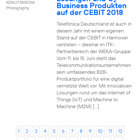
2
KIDKUTSMEDIA
Business Produkten
Photography
auf der CEBIT 2018
Telefónica Deutschland ist auch in
diesem Jahr mit einem eigenen
Stand auf der CEBIT in Hannover
vertreten – diesmal im ITK-
Partnerbereich der WEKA-Gruppe.
Vom 11. bis 15. Juni stellt das
Telekommunikationsunternehmen
sein umfassendes B2B-
Produktportfolio für eine digital
vernetzte Welt vor. Mit innovativen
Lösungen rund um das Internet of
Things (IoT) und Machine to
Machine (M2M) […]
1
2
3
4
5
6
7
8
9
10
11
12