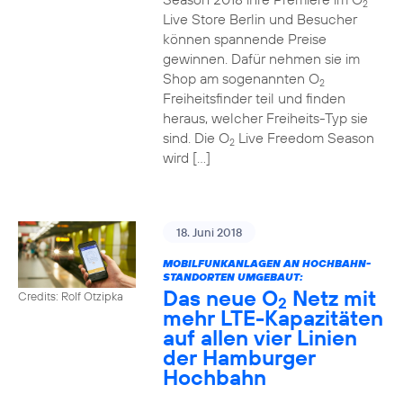
2
Live Store Berlin und Besucher
können spannende Preise
gewinnen. Dafür nehmen sie im
Shop am sogenannten O
2
Freiheitsfinder teil und finden
heraus, welcher Freiheits-Typ sie
sind. Die O
Live Freedom Season
2
wird […]
18. Juni 2018
MOBILFUNKANLAGEN AN HOCHBAHN-
STANDORTEN UMGEBAUT:
Das neue O
Netz mit
Credits: Rolf Otzipka
2
mehr LTE-Kapazitäten
auf allen vier Linien
der Hamburger
Hochbahn