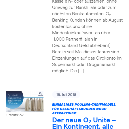
Kasse ein- oder auszahlen, ohne
Umweg zur Bankfiliale oder zum
nächsten Bankautomaten. O
2
Banking Kunden können ab August
kostenlos und ohne
Mindesteinkaufswert an über
11.000 Partnerfilialen in
Deutschland Geld abheben1).
Bereits seit Mai dieses Jahres sind
Einzahlungen auf das Girokonto im
Supermarkt oder Drogeriemarkt
möglich. Die […]
18. Juli 2018
EINMALIGES POOLING-TARIFMODELL
FÜR GESCHÄFTSKUNDEN NOCH
ATTRAKTIVER:
Credits: o2
Der neue O
Unite –
2
Ein Kontingent, alle