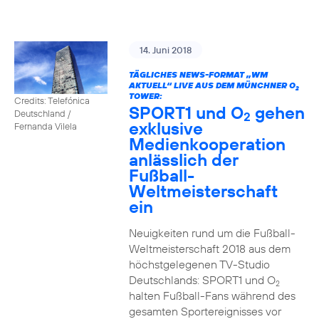
14. Juni 2018
TÄGLICHES NEWS-FORMAT „WM
AKTUELL“ LIVE AUS DEM MÜNCHNER O
2
TOWER:
Credits: Telefónica
SPORT1 und O
gehen
Deutschland /
2
exklusive
Fernanda Vilela
Medienkooperation
anlässlich der
Fußball-
Weltmeisterschaft
ein
Neuigkeiten rund um die Fußball-
Weltmeisterschaft 2018 aus dem
höchstgelegenen TV-Studio
Deutschlands: SPORT1 und O
2
halten Fußball-Fans während des
gesamten Sportereignisses vor