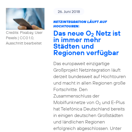
26. Juni 2018
NETZINTEGRATION LÄUFT AUF
HOCHTOUREN:
Das neue O
Netz ist
Credits: Pixabay, User
2
in immer mehr
Pexels
|
CC0 1.0,
Ausschnitt bearbeitet
Städten und
Regionen verfügbar
Das europaweit einzigartige
Großprojekt Netzintegration läuft
derzeit bundesweit auf Hochtouren
und macht in allen Regionen große
Fortschritte. Den
Zusammenschluss der
Mobilfunknetze von O
und E-Plus
2
hat Telefónica Deutschland bereits
in einigen deutschen Großstädten
und ländlichen Regionen
erfolgreich abgeschlossen. Unter