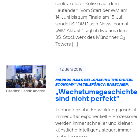
spektakulärer Kulisse auf dem
Laufenden. Vom Start der WM am
14. Juni bis zum Finale am 15. Juli
sendet SPORT1 sein News-Format
„WM Aktuell“ täglich live aus dem
35. Stockwerk des Münchner O
2
Towers […]
12. Juni 2018
MARKUS HAAS BEI „SHAPING THE DIGITAL
ECONOMY“ IM TELEFÓNICA BASECAMP:
„Wachstumsgeschicht
Credits: Henrik Andree
sind nicht perfekt“
Technologische Entwicklung geschieh
immer öfter exponentiell – Prozessore
werden immer schneller und kleiner,
künstliche Intelligenz steuert immer
mehr Prozesse,