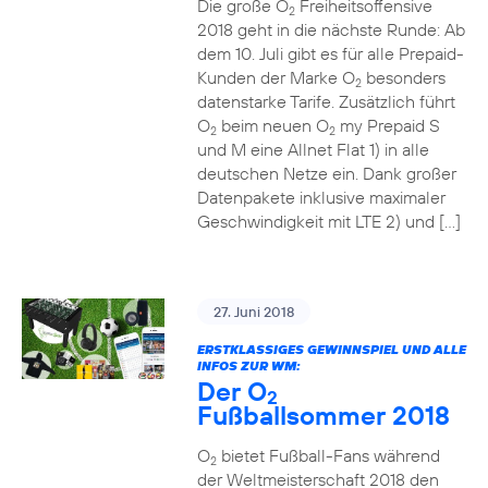
Die große O
Freiheitsoffensive
2
2018 geht in die nächste Runde: Ab
dem 10. Juli gibt es für alle Prepaid-
Kunden der Marke O
besonders
2
datenstarke Tarife. Zusätzlich führt
O
beim neuen O
my Prepaid S
2
2
und M eine Allnet Flat 1) in alle
deutschen Netze ein. Dank großer
Datenpakete inklusive maximaler
Geschwindigkeit mit LTE 2) und […]
27. Juni 2018
ERSTKLASSIGES GEWINNSPIEL UND ALLE
INFOS ZUR WM:
Der O
2
Fußballsommer 2018
O
bietet Fußball-Fans während
2
der Weltmeisterschaft 2018 den