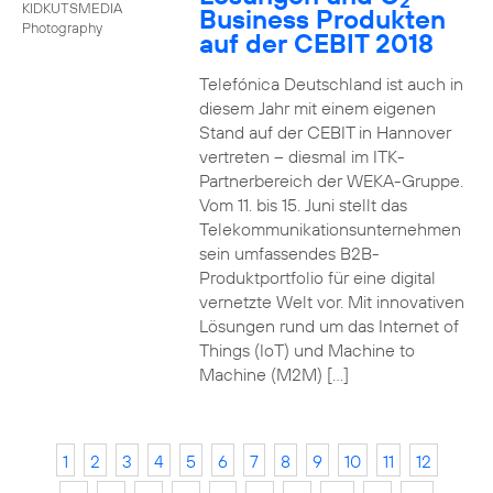
2
KIDKUTSMEDIA
Business Produkten
Photography
auf der CEBIT 2018
Telefónica Deutschland ist auch in
diesem Jahr mit einem eigenen
Stand auf der CEBIT in Hannover
vertreten – diesmal im ITK-
Partnerbereich der WEKA-Gruppe.
Vom 11. bis 15. Juni stellt das
Telekommunikationsunternehmen
sein umfassendes B2B-
Produktportfolio für eine digital
vernetzte Welt vor. Mit innovativen
Lösungen rund um das Internet of
Things (IoT) und Machine to
Machine (M2M) […]
1
2
3
4
5
6
7
8
9
10
11
12