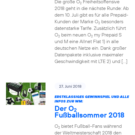
Die große O
Freiheitsoffensive
2
2018 geht in die nächste Runde: Ab
dem 10. Juli gibt es für alle Prepaid-
Kunden der Marke O
besonders
2
datenstarke Tarife. Zusätzlich führt
O
beim neuen O
my Prepaid S
2
2
und M eine Allnet Flat 1) in alle
deutschen Netze ein. Dank großer
Datenpakete inklusive maximaler
Geschwindigkeit mit LTE 2) und […]
27. Juni 2018
ERSTKLASSIGES GEWINNSPIEL UND ALLE
INFOS ZUR WM:
Der O
2
Fußballsommer 2018
O
bietet Fußball-Fans während
2
der Weltmeisterschaft 2018 den