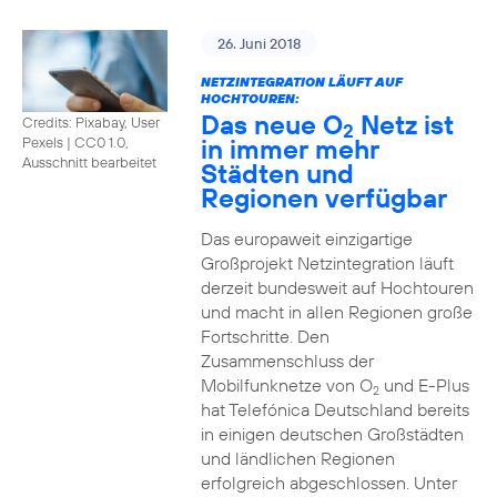
26. Juni 2018
NETZINTEGRATION LÄUFT AUF
HOCHTOUREN:
Das neue O
Netz ist
Credits: Pixabay, User
2
in immer mehr
Pexels
|
CC0 1.0,
Ausschnitt bearbeitet
Städten und
Regionen verfügbar
Das europaweit einzigartige
Großprojekt Netzintegration läuft
derzeit bundesweit auf Hochtouren
und macht in allen Regionen große
Fortschritte. Den
Zusammenschluss der
Mobilfunknetze von O
und E-Plus
2
hat Telefónica Deutschland bereits
in einigen deutschen Großstädten
und ländlichen Regionen
erfolgreich abgeschlossen. Unter