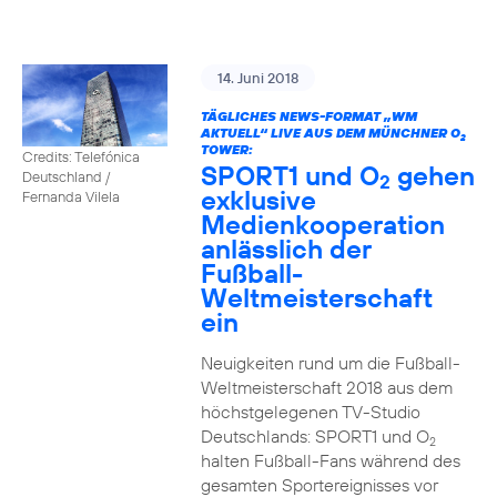
14. Juni 2018
TÄGLICHES NEWS-FORMAT „WM
AKTUELL“ LIVE AUS DEM MÜNCHNER O
2
TOWER:
Credits: Telefónica
SPORT1 und O
gehen
Deutschland /
2
exklusive
Fernanda Vilela
Medienkooperation
anlässlich der
Fußball-
Weltmeisterschaft
ein
Neuigkeiten rund um die Fußball-
Weltmeisterschaft 2018 aus dem
höchstgelegenen TV-Studio
Deutschlands: SPORT1 und O
2
halten Fußball-Fans während des
gesamten Sportereignisses vor