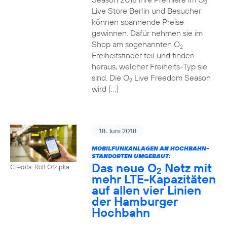
2
Live Store Berlin und Besucher
können spannende Preise
gewinnen. Dafür nehmen sie im
Shop am sogenannten O
2
Freiheitsfinder teil und finden
heraus, welcher Freiheits-Typ sie
sind. Die O
Live Freedom Season
2
wird […]
18. Juni 2018
MOBILFUNKANLAGEN AN HOCHBAHN-
STANDORTEN UMGEBAUT:
Das neue O
Netz mit
Credits: Rolf Otzipka
2
mehr LTE-Kapazitäten
auf allen vier Linien
der Hamburger
Hochbahn