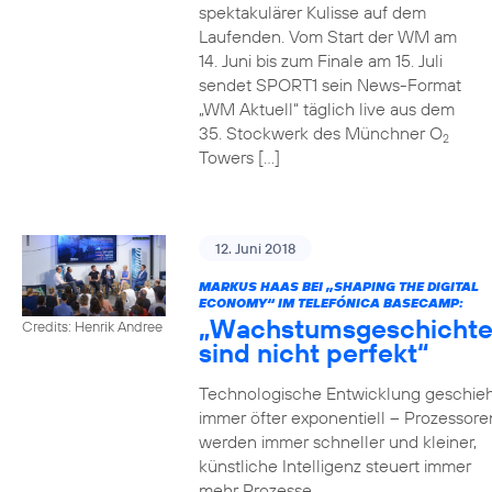
spektakulärer Kulisse auf dem
Laufenden. Vom Start der WM am
14. Juni bis zum Finale am 15. Juli
sendet SPORT1 sein News-Format
„WM Aktuell“ täglich live aus dem
35. Stockwerk des Münchner O
2
Towers […]
12. Juni 2018
MARKUS HAAS BEI „SHAPING THE DIGITAL
ECONOMY“ IM TELEFÓNICA BASECAMP:
„Wachstumsgeschicht
Credits: Henrik Andree
sind nicht perfekt“
Technologische Entwicklung geschieh
immer öfter exponentiell – Prozessore
werden immer schneller und kleiner,
künstliche Intelligenz steuert immer
mehr Prozesse,