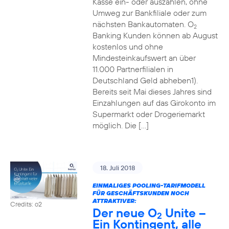
Kasse ein- oder auszahlen, ohne
Umweg zur Bankfiliale oder zum
nächsten Bankautomaten. O
2
Banking Kunden können ab August
kostenlos und ohne
Mindesteinkaufswert an über
11.000 Partnerfilialen in
Deutschland Geld abheben1).
Bereits seit Mai dieses Jahres sind
Einzahlungen auf das Girokonto im
Supermarkt oder Drogeriemarkt
möglich. Die […]
18. Juli 2018
EINMALIGES POOLING-TARIFMODELL
FÜR GESCHÄFTSKUNDEN NOCH
ATTRAKTIVER:
Credits: o2
Der neue O
Unite –
2
Ein Kontingent, alle