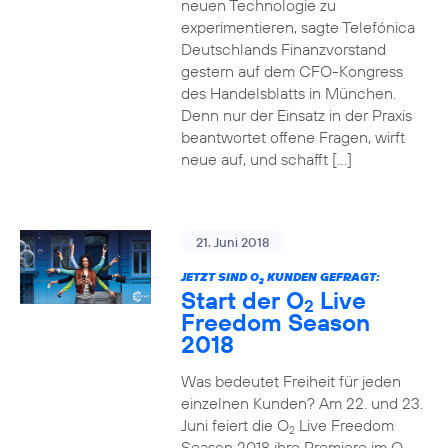
neuen Technologie zu
experimentieren, sagte Telefónica
Deutschlands Finanzvorstand
gestern auf dem CFO-Kongress
des Handelsblatts in München.
Denn nur der Einsatz in der Praxis
beantwortet offene Fragen, wirft
neue auf, und schafft […]
21. Juni 2018
JETZT SIND O
KUNDEN GEFRAGT:
2
Start der O
Live
2
Freedom Season
2018
Was bedeutet Freiheit für jeden
einzelnen Kunden? Am 22. und 23.
Juni feiert die O
Live Freedom
2
Season 2018 ihre Premiere im O