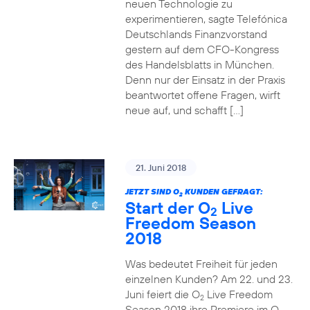
neuen Technologie zu
experimentieren, sagte Telefónica
Deutschlands Finanzvorstand
gestern auf dem CFO-Kongress
des Handelsblatts in München.
Denn nur der Einsatz in der Praxis
beantwortet offene Fragen, wirft
neue auf, und schafft […]
21. Juni 2018
JETZT SIND O
KUNDEN GEFRAGT:
2
Start der O
Live
2
Freedom Season
2018
Was bedeutet Freiheit für jeden
einzelnen Kunden? Am 22. und 23.
Juni feiert die O
Live Freedom
2
Season 2018 ihre Premiere im O