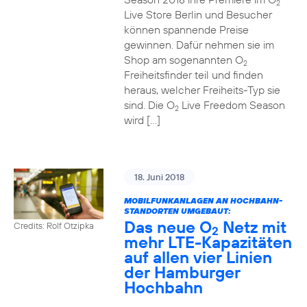
2
Live Store Berlin und Besucher
können spannende Preise
gewinnen. Dafür nehmen sie im
Shop am sogenannten O
2
Freiheitsfinder teil und finden
heraus, welcher Freiheits-Typ sie
sind. Die O
Live Freedom Season
2
wird […]
18. Juni 2018
MOBILFUNKANLAGEN AN HOCHBAHN-
STANDORTEN UMGEBAUT:
Das neue O
Netz mit
Credits: Rolf Otzipka
2
mehr LTE-Kapazitäten
auf allen vier Linien
der Hamburger
Hochbahn