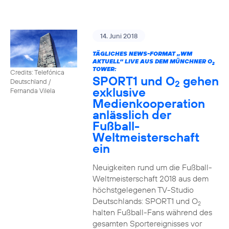
14. Juni 2018
TÄGLICHES NEWS-FORMAT „WM
AKTUELL“ LIVE AUS DEM MÜNCHNER O
2
TOWER:
Credits: Telefónica
SPORT1 und O
gehen
Deutschland /
2
exklusive
Fernanda Vilela
Medienkooperation
anlässlich der
Fußball-
Weltmeisterschaft
ein
Neuigkeiten rund um die Fußball-
Weltmeisterschaft 2018 aus dem
höchstgelegenen TV-Studio
Deutschlands: SPORT1 und O
2
halten Fußball-Fans während des
gesamten Sportereignisses vor