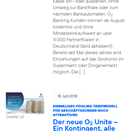
Kasse ein- oder auszahlen, ohne
Umweg zur Bankfiliale oder zum
nächsten Bankautomaten. O
2
Banking Kunden können ab August
kostenlos und ohne
Mindesteinkaufswert an über
11.000 Partnerfilialen in
Deutschland Geld abheben1).
Bereits seit Mai dieses Jahres sind
Einzahlungen auf das Girokonto im
Supermarkt oder Drogeriemarkt
möglich. Die […]
18. Juli 2018
EINMALIGES POOLING-TARIFMODELL
FÜR GESCHÄFTSKUNDEN NOCH
ATTRAKTIVER:
Credits: o2
Der neue O
Unite –
2
Ein Kontingent, alle