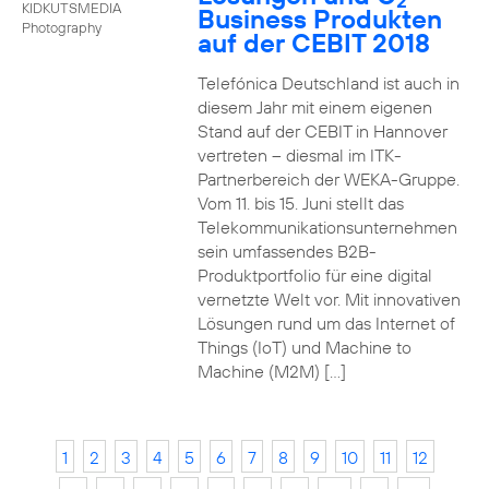
2
KIDKUTSMEDIA
Business Produkten
Photography
auf der CEBIT 2018
Telefónica Deutschland ist auch in
diesem Jahr mit einem eigenen
Stand auf der CEBIT in Hannover
vertreten – diesmal im ITK-
Partnerbereich der WEKA-Gruppe.
Vom 11. bis 15. Juni stellt das
Telekommunikationsunternehmen
sein umfassendes B2B-
Produktportfolio für eine digital
vernetzte Welt vor. Mit innovativen
Lösungen rund um das Internet of
Things (IoT) und Machine to
Machine (M2M) […]
1
2
3
4
5
6
7
8
9
10
11
12