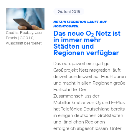
26. Juni 2018
NETZINTEGRATION LÄUFT AUF
HOCHTOUREN:
Das neue O
Netz ist
Credits: Pixabay, User
2
in immer mehr
Pexels
|
CC0 1.0,
Ausschnitt bearbeitet
Städten und
Regionen verfügbar
Das europaweit einzigartige
Großprojekt Netzintegration läuft
derzeit bundesweit auf Hochtouren
und macht in allen Regionen große
Fortschritte. Den
Zusammenschluss der
Mobilfunknetze von O
und E-Plus
2
hat Telefónica Deutschland bereits
in einigen deutschen Großstädten
und ländlichen Regionen
erfolgreich abgeschlossen. Unter