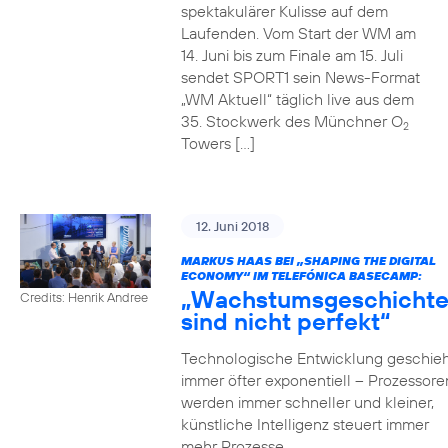
spektakulärer Kulisse auf dem
Laufenden. Vom Start der WM am
14. Juni bis zum Finale am 15. Juli
sendet SPORT1 sein News-Format
„WM Aktuell“ täglich live aus dem
35. Stockwerk des Münchner O
2
Towers […]
12. Juni 2018
MARKUS HAAS BEI „SHAPING THE DIGITAL
ECONOMY“ IM TELEFÓNICA BASECAMP:
„Wachstumsgeschicht
Credits: Henrik Andree
sind nicht perfekt“
Technologische Entwicklung geschieh
immer öfter exponentiell – Prozessore
werden immer schneller und kleiner,
künstliche Intelligenz steuert immer
mehr Prozesse,