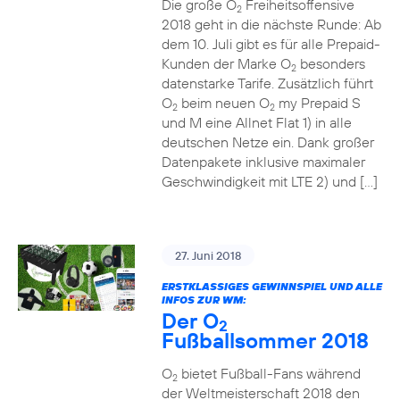
Die große O
Freiheitsoffensive
2
2018 geht in die nächste Runde: Ab
dem 10. Juli gibt es für alle Prepaid-
Kunden der Marke O
besonders
2
datenstarke Tarife. Zusätzlich führt
O
beim neuen O
my Prepaid S
2
2
und M eine Allnet Flat 1) in alle
deutschen Netze ein. Dank großer
Datenpakete inklusive maximaler
Geschwindigkeit mit LTE 2) und […]
27. Juni 2018
ERSTKLASSIGES GEWINNSPIEL UND ALLE
INFOS ZUR WM:
Der O
2
Fußballsommer 2018
O
bietet Fußball-Fans während
2
der Weltmeisterschaft 2018 den