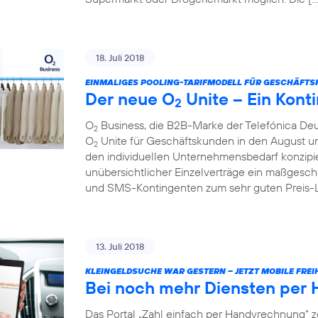
18. Juli 2018
EINMALIGES POOLING-TARIFMODELL FÜR GESCHÄFTS
Der neue O
Unite – Ein Konti
2
O
Business, die B2B-Marke der Telefónica Deu
2
O
Unite für Geschäftskunden in den August und 
2
den individuellen Unternehmensbedarf konzipie
unübersichtlicher Einzelverträge ein maßgesch
und SMS-Kontingenten zum sehr guten Preis-Lei
13. Juli 2018
KLEINGELDSUCHE WAR GESTERN – JETZT MOBILE FREIH
Bei noch mehr Diensten per
Das Portal „Zahl einfach per Handyrechnung“ z