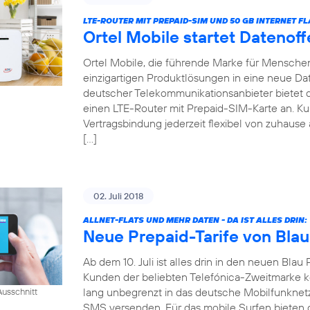
LTE-ROUTER MIT PREPAID-SIM UND 50 GB INTERNET FL
Ortel Mobile startet Datenof
Ortel Mobile, die führende Marke für Menschen 
einzigartigen Produktlösungen in eine neue Date
deutscher Telekommunikationsanbieter bietet
einen LTE-Router mit Prepaid-SIM-Karte an. 
Vertragsbindung jederzeit flexibel von zuhause 
[…]
02. Juli 2018
ALLNET-FLATS UND MEHR DATEN - DA IST ALLES DRIN:
Neue Prepaid-Tarife von Blau
Ab dem 10. Juli ist alles drin in den neuen Blau 
Kunden der beliebten Telefónica-Zweitmarke k
lang unbegrenzt in das deutsche Mobilfunknet
usschnitt
SMS versenden. Für das mobile Surfen bieten di