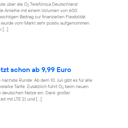
ute über die O
Telefónica Deutschland
2
rte Anleihe mit einem Volumen von 600
ichtigen Beitrag zur finanziellen Flexibilität
 wurde vom Markt sehr positiv aufgenommen.
n […]
etzt schon ab 9,99 Euro
 nächste Runde: Ab dem 10. Juli gibt es für alle
tarke Tarife. Zusätzlich führt O
beim neuen
2
le deutschen Netze ein. Dank großer
it mit LTE 2) und […]