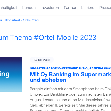
haltigkeit
Kunden
Investoren
Partner
Karriere
Presse
ws
Blogartikel
Archiv 2023
 zum Thema #Ortel_Mobile 2023
19. Juli 2018
GRÖSSTES BARGELD-NETZWERK FÜR O
BANKING KUN
2
Mit O
Banking im Supermarkt
2
und abheben
Bargeld einfach mit dem Smartphone beim Eink
Umweg zur Bankfiliale oder zum nächsten Ban
August kostenlos und ohne Mindesteinkaufswert
Geld abheben1). Bereits seit Mai dieses Jahres
Supermarkt oder Drogeriemarkt möglich. Die […