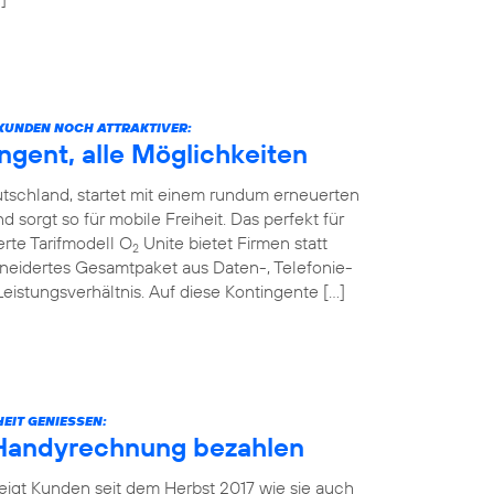
KUNDEN NOCH ATTRAKTIVER:
ngent, alle Möglichkeiten
tschland, startet mit einem rundum erneuerten
sorgt so für mobile Freiheit. Das perfekt für
rte Tarifmodell O
Unite bietet Firmen statt
2
neidertes Gesamtpaket aus Daten-, Telefonie-
stungsverhältnis. Auf diese Kontingente […]
EIT GENIESSEN:
 Handyrechnung bezahlen
eigt Kunden seit dem Herbst 2017 wie sie auch