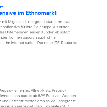
AT:
fensive im Ethnomarkt
mit Migrationshintergrund, startet mit zwei
noffensive für ihre Zielgruppe. Als erster
 das Unternehmen seinen Kunden ab sofort
Kunden können dadurch auch ohne
aus im Internet surfen. Der neue LTE-Router ist
Prepaid-Tarifen mit Allnet-Flats. Prepaid-
önnen dann bereits ab 8,99 Euro vier Wochen
z und Festnetz telefonieren sowie unbegrenzt
e neuen Prepaid-Allnet-Flat-Tarife mit 1,5