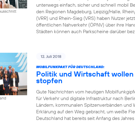
unterwegs einfach, sicher und schnell mobil B
den Regionen Magdeburg, Leipzig/Halle, Rhei
usschnitt
(VRR) und Rhein-Sieg (VRS) haben Nutzer jetzt
öffentlichen Nahverkehr (ÖPNV) über ihre Han
Städten können auch Parkscheine darüber bez
12. Juli 2018
MOBILFUNKPAKT FÜR DEUTSCHLAND:
Politik und Wirtschaft woll
stopfen
Gute Nachrichten vom heutigen Mobilfunkgipf
für Verkehr und digitale Infrastruktur nach Berl
land
Ländern, kommunalen Spitzenverbänden und Wi
Erklärung auf den Weg gebracht, um weiße Fle
Deutschland hat bereits seit Anfang des Jahres