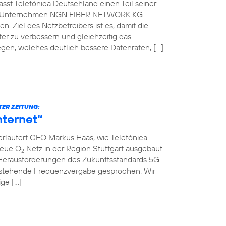
st Telefónica Deutschland einen Teil seiner
che Unternehmen NGN FIBER NETWORK KG
. Ziel des Netzbetreibers ist es, damit die
er zu verbessern und gleichzeitig das
gen, welches deutlich bessere Datenraten, […]
TER ZEITUNG:
nternet“
erläutert CEO Markus Haas, wie Telefónica
neue O
Netz in der Region Stuttgart ausgebaut
2
Herausforderungen des Zukunftsstandards 5G
nstehende Frequenzvergabe gesprochen. Wir
ige […]