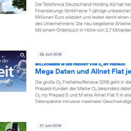
Die Telefónica Deutschland Holding AG hat he
Finanzierungs GmbH eine 7-jährige unbesiche
Millionen Euro platziert und leistet damit einen w
des Unternehmens. Die neu begebene Anleihe
Mit einem Orderbuch in Höhe von 2,7 Milliarde
28. Juni 2018
WILLKOMMEN IN DER FREIHEIT VON O
MY PREPAID:
2
Mega Daten und Allnet Flat j
Die große O
Freiheitsoffensive 2018 geht in die
2
Prepaid-Kunden der Marke O
besonders datens
2
O
my Prepaid S und M eine Allnet Flat 1) in al
2
Datenpakete inklusive maximaler Geschwindigke
27. Juni 2018