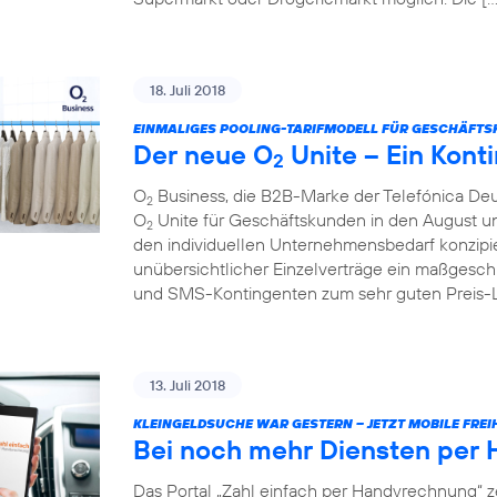
18. Juli 2018
EINMALIGES POOLING-TARIFMODELL FÜR GESCHÄFTS
Der neue O
Unite – Ein Konti
2
O
Business, die B2B-Marke der Telefónica Deu
2
O
Unite für Geschäftskunden in den August und 
2
den individuellen Unternehmensbedarf konzipie
unübersichtlicher Einzelverträge ein maßgesch
und SMS-Kontingenten zum sehr guten Preis-Lei
13. Juli 2018
KLEINGELDSUCHE WAR GESTERN – JETZT MOBILE FREIH
Bei noch mehr Diensten per
Das Portal „Zahl einfach per Handyrechnung“ z