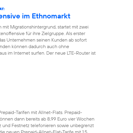
AT:
fensive im Ethnomarkt
mit Migrationshintergrund, startet mit zwei
noffensive für ihre Zielgruppe. Als erster
 das Unternehmen seinen Kunden ab sofort
Kunden können dadurch auch ohne
aus im Internet surfen. Der neue LTE-Router ist
Prepaid-Tarifen mit Allnet-Flats. Prepaid-
önnen dann bereits ab 8,99 Euro vier Wochen
z und Festnetz telefonieren sowie unbegrenzt
e neuen Prepaid-Allnet-Flat-Tarife mit 1,5