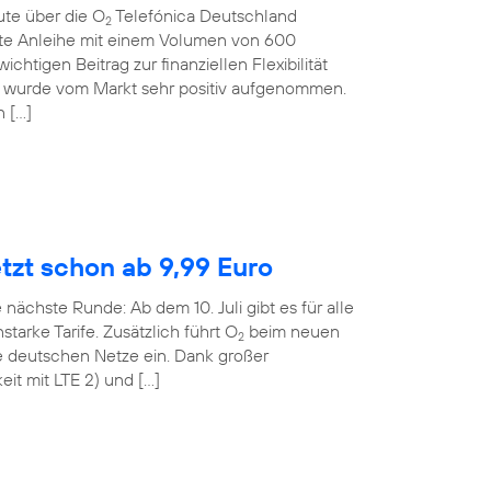
ute über die O
Telefónica Deutschland
2
rte Anleihe mit einem Volumen von 600
ichtigen Beitrag zur finanziellen Flexibilität
 wurde vom Markt sehr positiv aufgenommen.
n […]
etzt schon ab 9,99 Euro
 nächste Runde: Ab dem 10. Juli gibt es für alle
tarke Tarife. Zusätzlich führt O
beim neuen
2
le deutschen Netze ein. Dank großer
it mit LTE 2) und […]