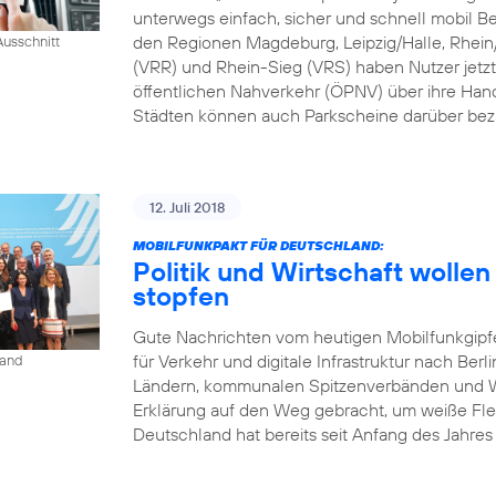
unterwegs einfach, sicher und schnell mobil B
den Regionen Magdeburg, Leipzig/Halle, Rhei
usschnitt
(VRR) und Rhein-Sieg (VRS) haben Nutzer jetzt
öffentlichen Nahverkehr (ÖPNV) über ihre Han
Städten können auch Parkscheine darüber bez
12. Juli 2018
MOBILFUNKPAKT FÜR DEUTSCHLAND:
Politik und Wirtschaft woll
stopfen
Gute Nachrichten vom heutigen Mobilfunkgipf
für Verkehr und digitale Infrastruktur nach Berl
land
Ländern, kommunalen Spitzenverbänden und Wi
Erklärung auf den Weg gebracht, um weiße Fle
Deutschland hat bereits seit Anfang des Jahres