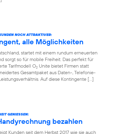
KUNDEN NOCH ATTRAKTIVER:
ngent, alle Möglichkeiten
tschland, startet mit einem rundum erneuerten
sorgt so für mobile Freiheit. Das perfekt für
rte Tarifmodell O
Unite bietet Firmen statt
2
neidertes Gesamtpaket aus Daten-, Telefonie-
stungsverhältnis. Auf diese Kontingente […]
EIT GENIESSEN:
 Handyrechnung bezahlen
eigt Kunden seit dem Herbst 2017 wie sie auch