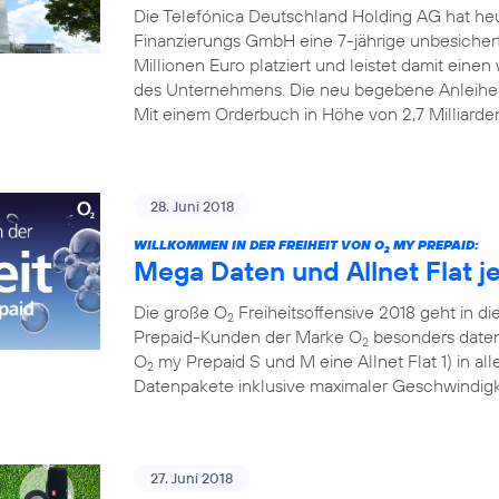
Die Telefónica Deutschland Holding AG hat he
Finanzierungs GmbH eine 7-jährige unbesiche
Millionen Euro platziert und leistet damit einen w
des Unternehmens. Die neu begebene Anleihe
Mit einem Orderbuch in Höhe von 2,7 Milliarde
28. Juni 2018
WILLKOMMEN IN DER FREIHEIT VON O
MY PREPAID:
2
Mega Daten und Allnet Flat j
Die große O
Freiheitsoffensive 2018 geht in die
2
Prepaid-Kunden der Marke O
besonders datens
2
O
my Prepaid S und M eine Allnet Flat 1) in al
2
Datenpakete inklusive maximaler Geschwindigke
27. Juni 2018