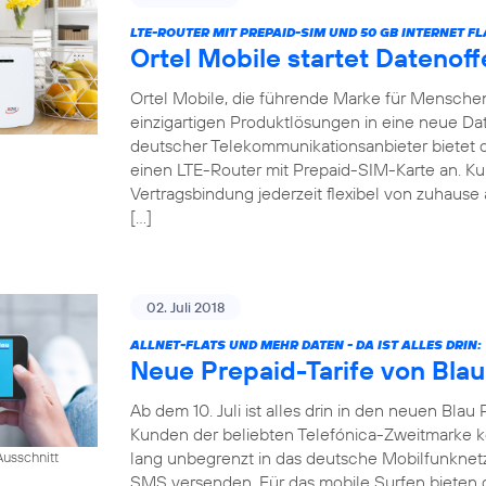
LTE-ROUTER MIT PREPAID-SIM UND 50 GB INTERNET FL
Ortel Mobile startet Datenof
Ortel Mobile, die führende Marke für Menschen 
einzigartigen Produktlösungen in eine neue Date
deutscher Telekommunikationsanbieter bietet
einen LTE-Router mit Prepaid-SIM-Karte an. 
Vertragsbindung jederzeit flexibel von zuhause 
[…]
02. Juli 2018
ALLNET-FLATS UND MEHR DATEN - DA IST ALLES DRIN:
Neue Prepaid-Tarife von Blau
Ab dem 10. Juli ist alles drin in den neuen Blau 
Kunden der beliebten Telefónica-Zweitmarke k
lang unbegrenzt in das deutsche Mobilfunknet
usschnitt
SMS versenden. Für das mobile Surfen bieten di