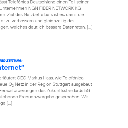
st Telefónica Deutschland einen Teil seiner
che Unternehmen NGN FIBER NETWORK KG
. Ziel des Netzbetreibers ist es, damit die
er zu verbessern und gleichzeitig das
gen, welches deutlich bessere Datenraten, […]
TER ZEITUNG:
nternet“
erläutert CEO Markus Haas, wie Telefónica
neue O
Netz in der Region Stuttgart ausgebaut
2
Herausforderungen des Zukunftsstandards 5G
nstehende Frequenzvergabe gesprochen. Wir
ige […]