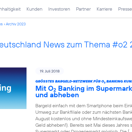
haltigkeit
Kunden
Investoren
Partner
Karriere
Presse
ws
Archiv 2023
Deutschland News zum Thema #o2
19. Juli 2018
GRÖSSTES BARGELD-NETZWERK FÜR O
BANKING KUN
2
Mit O
Banking im Supermarkt
2
und abheben
Bargeld einfach mit dem Smartphone beim Eink
Umweg zur Bankfiliale oder zum nächsten Ban
August kostenlos und ohne Mindesteinkaufswert
Geld abheben1). Bereits seit Mai dieses Jahres
Supermarkt oder Drogeriemarkt möglich. Die […