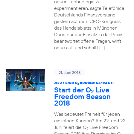
neuen Technologie zu
experimentieren, sagte Telefónica
Deutschlands Finanzvorstand
gestern auf dem CFO-Kongress
des Handelsblatts in München.
Denn nur der Einsatz in der Praxis
beantwortet offene Fragen, wirft
neue auf, und schafft […]
21. Juni 2018
JETZT SIND O
KUNDEN GEFRAGT:
2
Start der O
Live
2
Freedom Season
2018
Was bedeutet Freiheit für jeden
einzelnen Kunden? Am 22. und 23.
Juni feiert die O
Live Freedom
2
Season 2018 ihre Premiere im O