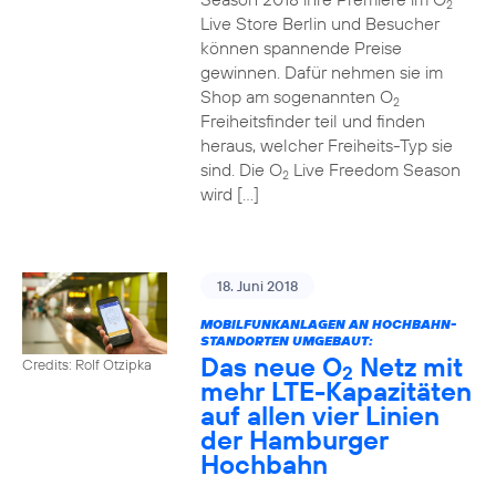
2
Live Store Berlin und Besucher
können spannende Preise
gewinnen. Dafür nehmen sie im
Shop am sogenannten O
2
Freiheitsfinder teil und finden
heraus, welcher Freiheits-Typ sie
sind. Die O
Live Freedom Season
2
wird […]
18. Juni 2018
MOBILFUNKANLAGEN AN HOCHBAHN-
STANDORTEN UMGEBAUT:
Das neue O
Netz mit
Credits: Rolf Otzipka
2
mehr LTE-Kapazitäten
auf allen vier Linien
der Hamburger
Hochbahn