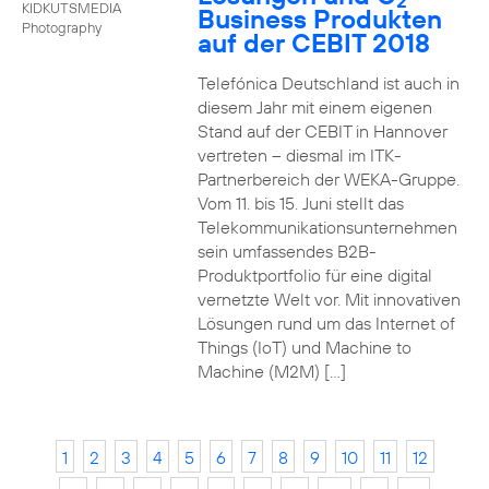
2
KIDKUTSMEDIA
Business Produkten
Photography
auf der CEBIT 2018
Telefónica Deutschland ist auch in
diesem Jahr mit einem eigenen
Stand auf der CEBIT in Hannover
vertreten – diesmal im ITK-
Partnerbereich der WEKA-Gruppe.
Vom 11. bis 15. Juni stellt das
Telekommunikationsunternehmen
sein umfassendes B2B-
Produktportfolio für eine digital
vernetzte Welt vor. Mit innovativen
Lösungen rund um das Internet of
Things (IoT) und Machine to
Machine (M2M) […]
1
2
3
4
5
6
7
8
9
10
11
12