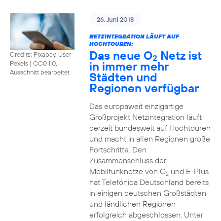
26. Juni 2018
NETZINTEGRATION LÄUFT AUF
HOCHTOUREN:
Das neue O
Netz ist
Credits: Pixabay, User
2
in immer mehr
Pexels
|
CC0 1.0,
Ausschnitt bearbeitet
Städten und
Regionen verfügbar
Das europaweit einzigartige
Großprojekt Netzintegration läuft
derzeit bundesweit auf Hochtouren
und macht in allen Regionen große
Fortschritte. Den
Zusammenschluss der
Mobilfunknetze von O
und E-Plus
2
hat Telefónica Deutschland bereits
in einigen deutschen Großstädten
und ländlichen Regionen
erfolgreich abgeschlossen. Unter