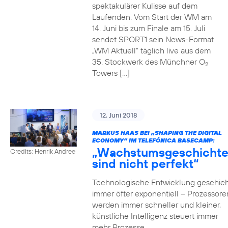
spektakulärer Kulisse auf dem
Laufenden. Vom Start der WM am
14. Juni bis zum Finale am 15. Juli
sendet SPORT1 sein News-Format
„WM Aktuell“ täglich live aus dem
35. Stockwerk des Münchner O
2
Towers […]
12. Juni 2018
MARKUS HAAS BEI „SHAPING THE DIGITAL
ECONOMY“ IM TELEFÓNICA BASECAMP:
„Wachstumsgeschicht
Credits: Henrik Andree
sind nicht perfekt“
Technologische Entwicklung geschieh
immer öfter exponentiell – Prozessore
werden immer schneller und kleiner,
künstliche Intelligenz steuert immer
mehr Prozesse,