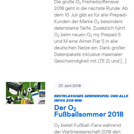
Die große O
Freiheitsoffensive
2
2018 geht in die nächste Runde: Ab
dem 10. Juli gibt es für alle Prepaid-
Kunden der Marke O
besonders
2
datenstarke Tarife. Zusätzlich führt
O
beim neuen O
my Prepaid S
2
2
und M eine Allnet Flat 1) in alle
deutschen Netze ein. Dank großer
Datenpakete inklusive maximaler
Geschwindigkeit mit LTE 2) und […]
27. Juni 2018
ERSTKLASSIGES GEWINNSPIEL UND ALLE
INFOS ZUR WM:
Der O
2
Fußballsommer 2018
O
bietet Fußball-Fans während
2
der Weltmeisterschaft 2018 den