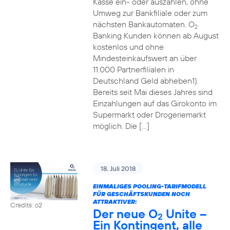
Kasse ein- oder auszahlen, ohne
Umweg zur Bankfiliale oder zum
nächsten Bankautomaten. O
2
Banking Kunden können ab August
kostenlos und ohne
Mindesteinkaufswert an über
11.000 Partnerfilialen in
Deutschland Geld abheben1).
Bereits seit Mai dieses Jahres sind
Einzahlungen auf das Girokonto im
Supermarkt oder Drogeriemarkt
möglich. Die […]
18. Juli 2018
EINMALIGES POOLING-TARIFMODELL
FÜR GESCHÄFTSKUNDEN NOCH
ATTRAKTIVER:
Credits: o2
Der neue O
Unite –
2
Ein Kontingent, alle