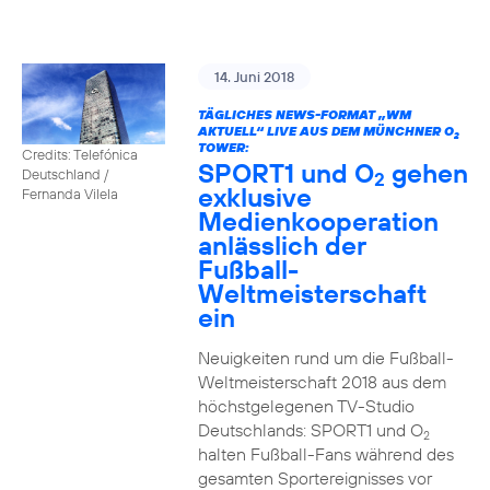
14. Juni 2018
TÄGLICHES NEWS-FORMAT „WM
AKTUELL“ LIVE AUS DEM MÜNCHNER O
2
TOWER:
Credits: Telefónica
SPORT1 und O
gehen
Deutschland /
2
exklusive
Fernanda Vilela
Medienkooperation
anlässlich der
Fußball-
Weltmeisterschaft
ein
Neuigkeiten rund um die Fußball-
Weltmeisterschaft 2018 aus dem
höchstgelegenen TV-Studio
Deutschlands: SPORT1 und O
2
halten Fußball-Fans während des
gesamten Sportereignisses vor