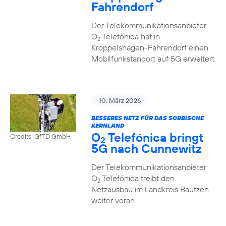
Fahrendorf
Der Telekommunikationsanbieter
O
Telefónica hat in
2
Kröppelshagen-Fahrendorf einen
Mobilfunkstandort auf 5G erweitert
10. März 2026
BESSERES NETZ FÜR DAS SORBISCHE
KERNLAND
O
Telefónica bringt
Credits: GfTD GmbH
2
5G nach Cunnewitz
Der Telekommunikationsanbieter
O
Telefónica treibt den
2
Netzausbau im Landkreis Bautzen
weiter voran