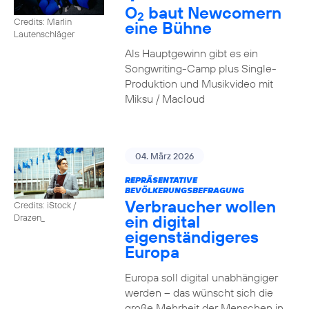
O
baut Newcomern
2
Credits: Marlin
eine Bühne
Lautenschläger
Als Hauptgewinn gibt es ein
Songwriting-Camp plus Single-
Produktion und Musikvideo mit
Miksu / Macloud
04. März 2026
REPRÄSENTATIVE
BEVÖLKERUNGSBEFRAGUNG
Verbraucher wollen
Credits: iStock /
ein digital
Drazen_
eigenständigeres
Europa
Europa soll digital unabhängiger
werden – das wünscht sich die
große Mehrheit der Menschen in