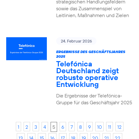
strategischen Handlungsfeldern
sowie das Zusammenspiel von
Leitlinien, Maßnahmen und Zielen
24. Februar 2026
ERGEBNISSE DES GESCHÄFTSJAHRES
2025
Telefónica
Deutschland zeigt
robuste operative
Entwicklung
Die Ergebnisse der Telefónica-
Gruppe für das Geschäftsjahr 2025
1
2
3
4
5
6
7
8
9
10
11
12
13
14
15
16
17
18
19
20
21
22