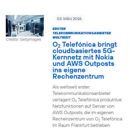
03. März 2026
ERSTER
TELEKOMMUNIKATIONSANBIETER
WELTWEIT
Credits: Gettyimages
O
Telefónica bringt
2
cloudbasiertes 5G-
Kernnetz mit Nokia
und AWS Outposts
ins eigene
Rechenzentrum
Als weltweit erster
Telekommunikationsanbieter
verlagert O
Telefónica produktive
2
Netzfunktionen auf Server von
AWS Outposts, die im eigenen
Rechenzentrum von O
Telefónica
2
im Raum Frankfurt betrieben