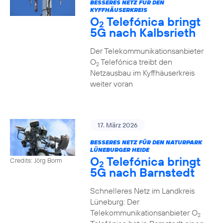
BESSERES NETZ FÜR DEN
KYFFHÄUSERKREIS
O
Telefónica bringt
2
5G nach Kalbsrieth
Der Telekommunikationsanbieter
O
Telefónica treibt den
2
Netzausbau im Kyffhäuserkreis
weiter voran
17. März 2026
BESSERES NETZ FÜR DEN NATURPARK
LÜNEBURGER HEIDE
O
Telefónica bringt
Credits: Jörg Borm
2
5G nach Barnstedt
Schnelleres Netz im Landkreis
Lüneburg: Der
Telekommunikationsanbieter O
2