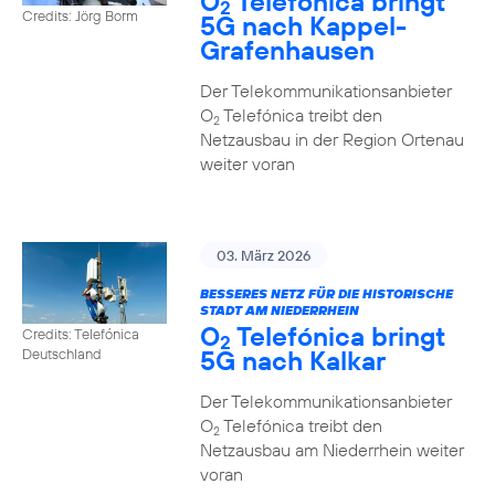
O
Telefónica bringt
2
Credits: Jörg Borm
5G nach Kappel-
Grafenhausen
Der Telekommunikationsanbieter
O
Telefónica treibt den
2
Netzausbau in der Region Ortenau
weiter voran
03. März 2026
BESSERES NETZ FÜR DIE HISTORISCHE
STADT AM NIEDERRHEIN
O
Telefónica bringt
Credits: Telefónica
2
5G nach Kalkar
Deutschland
Der Telekommunikationsanbieter
O
Telefónica treibt den
2
Netzausbau am Niederrhein weiter
voran