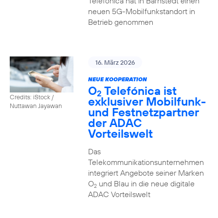
Telefónica hat in Barnstedt einen
neuen 5G-Mobilfunkstandort in
Betrieb genommen
16. März 2026
NEUE KOOPERATION
O
Telefónica ist
2
Credits: iStock /
exklusiver Mobilfunk-
Nuttawan Jayawan
und Festnetzpartner
der ADAC
Vorteilswelt
Das
Telekommunikationsunternehmen
integriert Angebote seiner Marken
O
und Blau in die neue digitale
2
ADAC Vorteilswelt