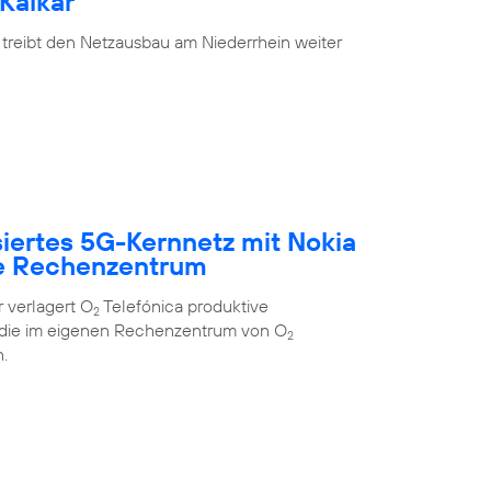
Kalkar
 treibt den Netzausbau am Niederrhein weiter
siertes 5G-Kernnetz mit Nokia
e Rechenzentrum
 verlagert O
Telefónica produktive
2
 die im eigenen Rechenzentrum von O
2
.