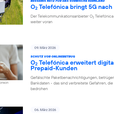
BESSERES NETZ FÜR DAS SORBISCHE KERNLAND
O
Telefónica bringt 5G nach
2
Der Telekommunikationsanbieter O
Telefónica
2
weiter voran
09. März 2026
SCHUTZ VOR ONLINEBETRUG
O
Telefónica erweitert digit
2
Prepaid-Kunden
Gefälschte Paketbenachrichtigungen, betrüger
Bankdaten - das sind verbreitete Gefahren, di
Donson
bedrohen
06. März 2026