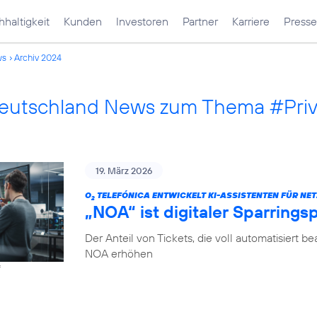
haltigkeit
Kunden
Investoren
Partner
Karriere
Presse
ws
Archiv 2024
Deutschland News zum Thema #Pri
19. März 2026
O
TELEFÓNICA ENTWICKELT KI-ASSISTENTEN FÜR NET
2
„NOA“ ist digitaler Sparrings
Der Anteil von Tickets, die voll automatisiert b
NOA erhöhen
f