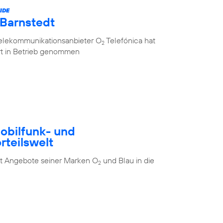
IDE
 Barnstedt
Telekommunikationsanbieter O
Telefónica hat
2
rt in Betrieb genommen
Mobilfunk- und
rteilswelt
t Angebote seiner Marken O
und Blau in die
2