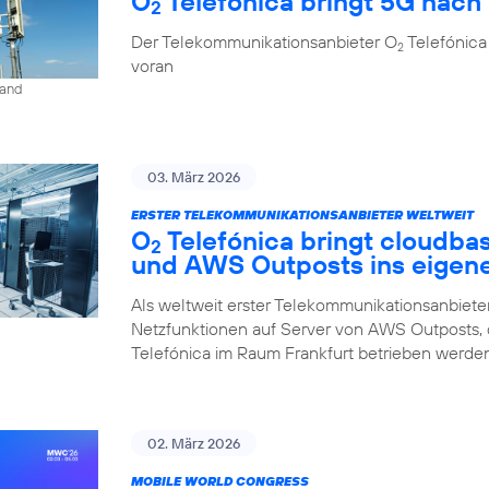
O
Telefónica bringt 5G nach 
2
Der Telekommunikationsanbieter O
Telefónica
2
voran
land
03. März 2026
ERSTER TELEKOMMUNIKATIONSANBIETER WELTWEIT
O
Telefónica bringt cloudba
2
und AWS Outposts ins eigen
Als weltweit erster Telekommunikationsanbieter
Netzfunktionen auf Server von AWS Outposts,
Telefónica im Raum Frankfurt betrieben werden
02. März 2026
MOBILE WORLD CONGRESS