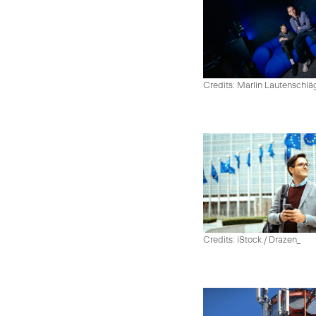
Credits: Marlin Lautenschlä
Credits: iStock / Drazen_