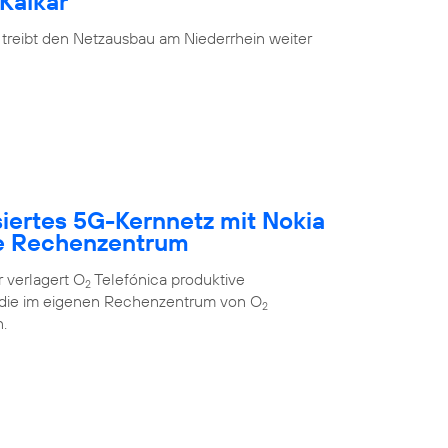
Kalkar
 treibt den Netzausbau am Niederrhein weiter
siertes 5G-Kernnetz mit Nokia
e Rechenzentrum
 verlagert O
Telefónica produktive
2
 die im eigenen Rechenzentrum von O
2
.