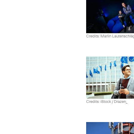
Credits: Marlin Lautenschlä
Credits: iStock / Drazen_