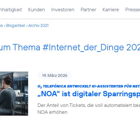
haltigkeit
Kunden
Investoren
Partner
Karriere
Presse
ws
Blogartikel
Archiv 2021
 zum Thema #Internet_der_Dinge 20
19. März 2026
O
TELEFÓNICA ENTWICKELT KI-ASSISTENTEN FÜR NET
2
„NOA“ ist digitaler Sparrings
Der Anteil von Tickets, die voll automatisiert b
NOA erhöhen
f