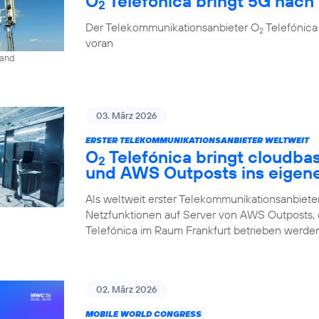
O
Telefónica bringt 5G nach 
2
Der Telekommunikationsanbieter O
Telefónica
2
voran
land
03. März 2026
ERSTER TELEKOMMUNIKATIONSANBIETER WELTWEIT
O
Telefónica bringt cloudba
2
und AWS Outposts ins eigen
Als weltweit erster Telekommunikationsanbieter
Netzfunktionen auf Server von AWS Outposts,
Telefónica im Raum Frankfurt betrieben werden
02. März 2026
MOBILE WORLD CONGRESS