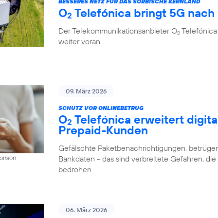
BESSERES NETZ FÜR DAS SORBISCHE KERNLAND
O
Telefónica bringt 5G nach
2
Der Telekommunikationsanbieter O
Telefónica
2
weiter voran
09. März 2026
SCHUTZ VOR ONLINEBETRUG
O
Telefónica erweitert digit
2
Prepaid-Kunden
Gefälschte Paketbenachrichtigungen, betrüger
Bankdaten - das sind verbreitete Gefahren, di
Donson
bedrohen
06. März 2026