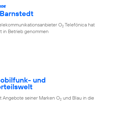
IDE
 Barnstedt
Telekommunikationsanbieter O
Telefónica hat
2
rt in Betrieb genommen
Mobilfunk- und
rteilswelt
t Angebote seiner Marken O
und Blau in die
2