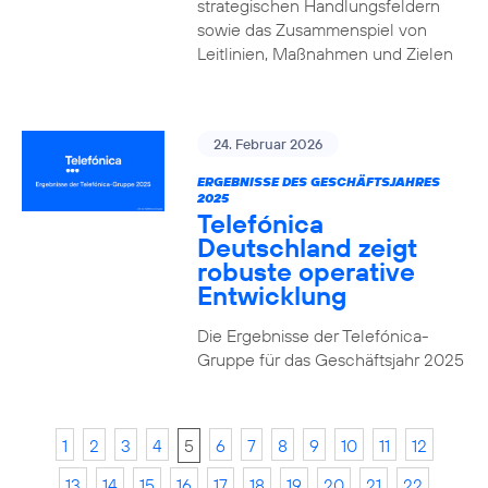
strategischen Handlungsfeldern
sowie das Zusammenspiel von
Leitlinien, Maßnahmen und Zielen
24. Februar 2026
ERGEBNISSE DES GESCHÄFTSJAHRES
2025
Telefónica
Deutschland zeigt
robuste operative
Entwicklung
Die Ergebnisse der Telefónica-
Gruppe für das Geschäftsjahr 2025
1
2
3
4
5
6
7
8
9
10
11
12
13
14
15
16
17
18
19
20
21
22