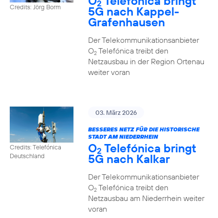
O
Telefónica bringt
2
Credits: Jörg Borm
5G nach Kappel-
Grafenhausen
Der Telekommunikationsanbieter
O
Telefónica treibt den
2
Netzausbau in der Region Ortenau
weiter voran
03. März 2026
BESSERES NETZ FÜR DIE HISTORISCHE
STADT AM NIEDERRHEIN
O
Telefónica bringt
Credits: Telefónica
2
5G nach Kalkar
Deutschland
Der Telekommunikationsanbieter
O
Telefónica treibt den
2
Netzausbau am Niederrhein weiter
voran