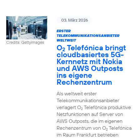
03. März 2026
ERSTER
TELEKOMMUNIKATIONSANBIETER
WELTWEIT
Credits: Gettyimages
O
Telefónica bringt
2
cloudbasiertes 5G-
Kernnetz mit Nokia
und AWS Outposts
ins eigene
Rechenzentrum
Als weltweit erster
Telekommunikationsanbieter
verlagert O
Telefónica produktive
2
Netzfunktionen auf Server von
AWS Outposts, die im eigenen
Rechenzentrum von O
Telefónica
2
im Raum Frankfurt betrieben