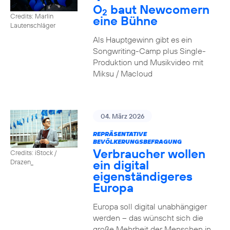
O
baut Newcomern
2
Credits: Marlin
eine Bühne
Lautenschläger
Als Hauptgewinn gibt es ein
Songwriting-Camp plus Single-
Produktion und Musikvideo mit
Miksu / Macloud
04. März 2026
REPRÄSENTATIVE
BEVÖLKERUNGSBEFRAGUNG
Verbraucher wollen
Credits: iStock /
ein digital
Drazen_
eigenständigeres
Europa
Europa soll digital unabhängiger
werden – das wünscht sich die
große Mehrheit der Menschen in