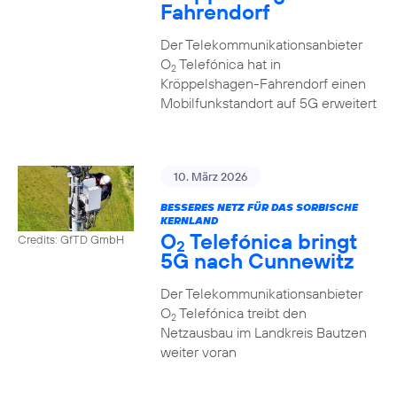
Fahrendorf
Der Telekommunikationsanbieter
O
Telefónica hat in
2
Kröppelshagen-Fahrendorf einen
Mobilfunkstandort auf 5G erweitert
10. März 2026
BESSERES NETZ FÜR DAS SORBISCHE
KERNLAND
O
Telefónica bringt
Credits: GfTD GmbH
2
5G nach Cunnewitz
Der Telekommunikationsanbieter
O
Telefónica treibt den
2
Netzausbau im Landkreis Bautzen
weiter voran