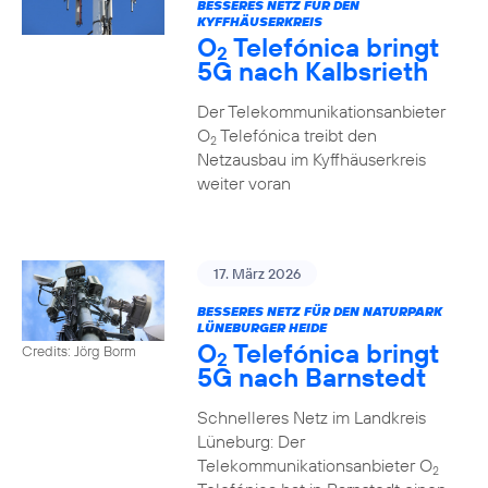
BESSERES NETZ FÜR DEN
KYFFHÄUSERKREIS
O
Telefónica bringt
2
5G nach Kalbsrieth
Der Telekommunikationsanbieter
O
Telefónica treibt den
2
Netzausbau im Kyffhäuserkreis
weiter voran
17. März 2026
BESSERES NETZ FÜR DEN NATURPARK
LÜNEBURGER HEIDE
O
Telefónica bringt
Credits: Jörg Borm
2
5G nach Barnstedt
Schnelleres Netz im Landkreis
Lüneburg: Der
Telekommunikationsanbieter O
2