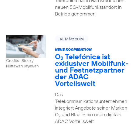
Telefónica hat in Barnstedt einen
neuen 5G-Mobilfunkstandort in
Betrieb genommen
16. März 2026
NEUE KOOPERATION
O
Telefónica ist
2
Credits: iStock /
exklusiver Mobilfunk-
Nuttawan Jayawan
und Festnetzpartner
der ADAC
Vorteilswelt
Das
Telekommunikationsunternehmen
integriert Angebote seiner Marken
O
und Blau in die neue digitale
2
ADAC Vorteilswelt