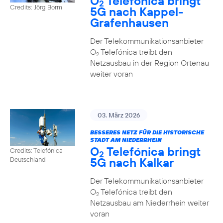
O
Telefónica bringt
2
Credits: Jörg Borm
5G nach Kappel-
Grafenhausen
Der Telekommunikationsanbieter
O
Telefónica treibt den
2
Netzausbau in der Region Ortenau
weiter voran
03. März 2026
BESSERES NETZ FÜR DIE HISTORISCHE
STADT AM NIEDERRHEIN
O
Telefónica bringt
Credits: Telefónica
2
5G nach Kalkar
Deutschland
Der Telekommunikationsanbieter
O
Telefónica treibt den
2
Netzausbau am Niederrhein weiter
voran