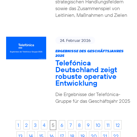
strategischen Handlungsfeldern
sowie das Zusammenspiel von
Leitlinien, Maßnahmen und Zielen
24. Februar 2026
ERGEBNISSE DES GESCHÄFTSJAHRES
2025
Telefónica
Deutschland zeigt
robuste operative
Entwicklung
Die Ergebnisse der Telefónica-
Gruppe für das Geschäftsjahr 2025
1
2
3
4
5
6
7
8
9
10
11
12
13
14
15
16
17
18
19
20
21
22