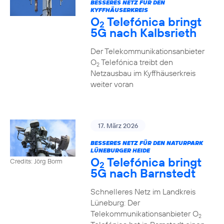
BESSERES NETZ FÜR DEN
KYFFHÄUSERKREIS
O
Telefónica bringt
2
5G nach Kalbsrieth
Der Telekommunikationsanbieter
O
Telefónica treibt den
2
Netzausbau im Kyffhäuserkreis
weiter voran
17. März 2026
BESSERES NETZ FÜR DEN NATURPARK
LÜNEBURGER HEIDE
O
Telefónica bringt
Credits: Jörg Borm
2
5G nach Barnstedt
Schnelleres Netz im Landkreis
Lüneburg: Der
Telekommunikationsanbieter O
2