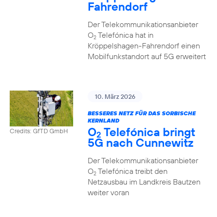
Fahrendorf
Der Telekommunikationsanbieter
O
Telefónica hat in
2
Kröppelshagen-Fahrendorf einen
Mobilfunkstandort auf 5G erweitert
10. März 2026
BESSERES NETZ FÜR DAS SORBISCHE
KERNLAND
O
Telefónica bringt
Credits: GfTD GmbH
2
5G nach Cunnewitz
Der Telekommunikationsanbieter
O
Telefónica treibt den
2
Netzausbau im Landkreis Bautzen
weiter voran