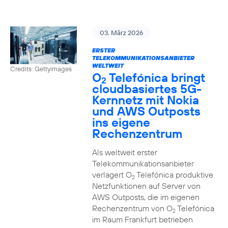
03. März 2026
ERSTER
TELEKOMMUNIKATIONSANBIETER
WELTWEIT
Credits: Gettyimages
O
Telefónica bringt
2
cloudbasiertes 5G-
Kernnetz mit Nokia
und AWS Outposts
ins eigene
Rechenzentrum
Als weltweit erster
Telekommunikationsanbieter
verlagert O
Telefónica produktive
2
Netzfunktionen auf Server von
AWS Outposts, die im eigenen
Rechenzentrum von O
Telefónica
2
im Raum Frankfurt betrieben