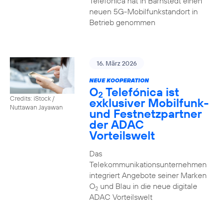
Telefónica hat in Barnstedt einen
neuen 5G-Mobilfunkstandort in
Betrieb genommen
16. März 2026
NEUE KOOPERATION
O
Telefónica ist
2
Credits: iStock /
exklusiver Mobilfunk-
Nuttawan Jayawan
und Festnetzpartner
der ADAC
Vorteilswelt
Das
Telekommunikationsunternehmen
integriert Angebote seiner Marken
O
und Blau in die neue digitale
2
ADAC Vorteilswelt