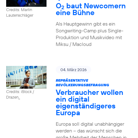
O
baut Newcomern
2
Credits: Marlin
eine Bühne
Lautenschläger
Als Hauptgewinn gibt es ein
Songwriting-Camp plus Single-
Produktion und Musikvideo mit
Miksu / Macloud
04. März 2026
REPRÄSENTATIVE
BEVÖLKERUNGSBEFRAGUNG
Verbraucher wollen
Credits: iStock /
ein digital
Drazen_
eigenständigeres
Europa
Europa soll digital unabhängiger
werden – das wünscht sich die
große Mehrheit der Menschen in