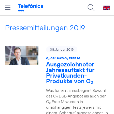
Pressemitteilungen 2019
08. Januar 2019
O
DSL UND O
FREE M:
2
2
Ausgezeichneter
Jahresauftakt für
Privatkunden-
Produkte von O
2
Was für ein Jahresbeginn! Sowohl
das O
DSL-Angebot als auch der
2
O
Free M wurden in
2
unabhängigen Tests jeweils mit
einem „Sehr gut“ ausgezeichnet. In