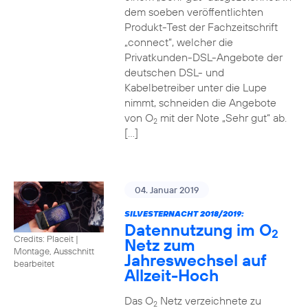
dem soeben veröffentlichten
Produkt-Test der Fachzeitschrift
„connect“, welcher die
Privatkunden-DSL-Angebote der
deutschen DSL- und
Kabelbetreiber unter die Lupe
nimmt, schneiden die Angebote
von O
mit der Note „Sehr gut“ ab.
2
[…]
04. Januar 2019
SILVESTERNACHT 2018/2019:
Datennutzung im O
2
Credits: Placeit
|
Netz zum
Montage, Ausschnitt
Jahreswechsel auf
bearbeitet
Allzeit-Hoch
Das O
Netz verzeichnete zu
2