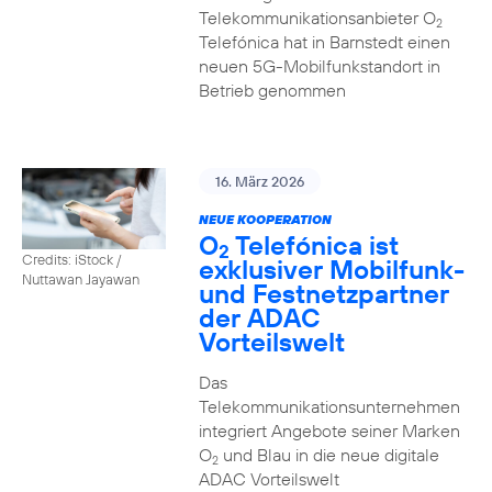
Telekommunikationsanbieter O
2
Telefónica hat in Barnstedt einen
neuen 5G-Mobilfunkstandort in
Betrieb genommen
16. März 2026
NEUE KOOPERATION
O
Telefónica ist
2
Credits: iStock /
exklusiver Mobilfunk-
Nuttawan Jayawan
und Festnetzpartner
der ADAC
Vorteilswelt
Das
Telekommunikationsunternehmen
integriert Angebote seiner Marken
O
und Blau in die neue digitale
2
ADAC Vorteilswelt