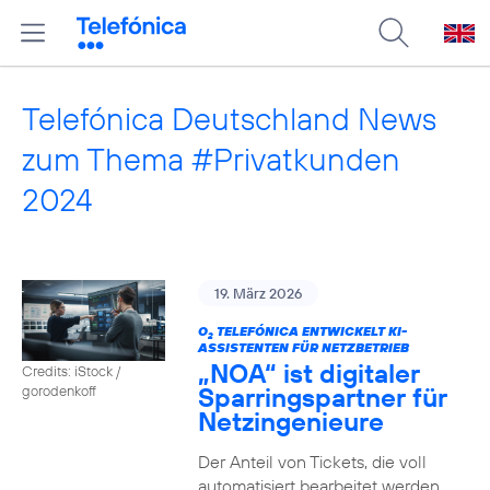
Telefónica Deutschland News
zum Thema #Privatkunden
2024
19. März 2026
O
TELEFÓNICA ENTWICKELT KI-
2
ASSISTENTEN FÜR NETZBETRIEB
„NOA“ ist digitaler
Credits: iStock /
Sparringspartner für
gorodenkoff
Netzingenieure
Der Anteil von Tickets, die voll
automatisiert bearbeitet werden