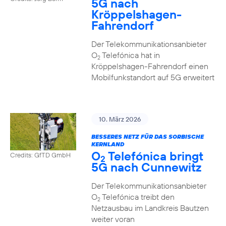
5G nach
Kröppelshagen-
Fahrendorf
Der Telekommunikationsanbieter
O
Telefónica hat in
2
Kröppelshagen-Fahrendorf einen
Mobilfunkstandort auf 5G erweitert
10. März 2026
BESSERES NETZ FÜR DAS SORBISCHE
KERNLAND
O
Telefónica bringt
Credits: GfTD GmbH
2
5G nach Cunnewitz
Der Telekommunikationsanbieter
O
Telefónica treibt den
2
Netzausbau im Landkreis Bautzen
weiter voran