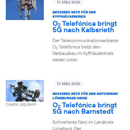
17. März 2026
BESSERES NETZ FÜR DEN
KYFFHÄUSERKREIS
O
Telefónica bringt
2
5G nach Kalbsrieth
Der Telekommunikationsanbieter
O
Telefónica treibt den
2
Netzausbau im Kyffhäuserkreis
weiter voran
17. März 2026
BESSERES NETZ FÜR DEN NATURPARK
LÜNEBURGER HEIDE
O
Telefónica bringt
Credits: Jörg Borm
2
5G nach Barnstedt
Schnelleres Netz im Landkreis
Lüneburg: Der