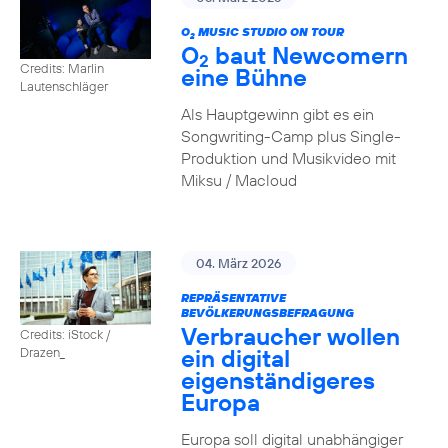
O
MUSIC STUDIO ON TOUR
2
O
baut Newcomern
2
Credits: Marlin
eine Bühne
Lautenschläger
Als Hauptgewinn gibt es ein
Songwriting-Camp plus Single-
Produktion und Musikvideo mit
Miksu / Macloud
04. März 2026
REPRÄSENTATIVE
BEVÖLKERUNGSBEFRAGUNG
Verbraucher wollen
Credits: iStock /
ein digital
Drazen_
eigenständigeres
Europa
Europa soll digital unabhängiger