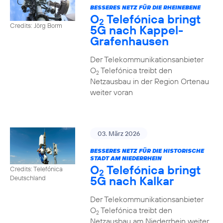
BESSERES NETZ FÜR DIE RHEINEBENE
O
Telefónica bringt
2
Credits: Jörg Borm
5G nach Kappel-
Grafenhausen
Der Telekommunikationsanbieter
O
Telefónica treibt den
2
Netzausbau in der Region Ortenau
weiter voran
03. März 2026
BESSERES NETZ FÜR DIE HISTORISCHE
STADT AM NIEDERRHEIN
O
Telefónica bringt
Credits: Telefónica
2
5G nach Kalkar
Deutschland
Der Telekommunikationsanbieter
O
Telefónica treibt den
2
Netzausbau am Niederrhein weiter