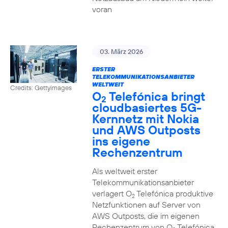
voran
03. März 2026
ERSTER
TELEKOMMUNIKATIONSANBIETER
WELTWEIT
Credits: Gettyimages
O
Telefónica bringt
2
cloudbasiertes 5G-
Kernnetz mit Nokia
und AWS Outposts
ins eigene
Rechenzentrum
Als weltweit erster
Telekommunikationsanbieter
verlagert O
Telefónica produktive
2
Netzfunktionen auf Server von
AWS Outposts, die im eigenen
Rechenzentrum von O
Telefónica