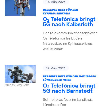
17. März 2026
BESSERES NETZ FÜR DEN
KYFFHÄUSERKREIS
O
Telefónica bringt
2
5G nach Kalbsrieth
Der Telekommunikationsanbieter
O
Telefónica treibt den
2
Netzausbau im Kyffhäuserkreis
weiter voran
17. März 2026
BESSERES NETZ FÜR DEN NATURPARK
LÜNEBURGER HEIDE
O
Telefónica bringt
Credits: Jörg Borm
2
5G nach Barnstedt
Schnelleres Netz im Landkreis
Lüneburg: Der