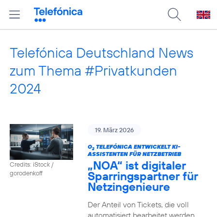
Telefónica Deutschland News
zum Thema #Privatkunden
2024
19. März 2026
O
TELEFÓNICA ENTWICKELT KI-
2
ASSISTENTEN FÜR NETZBETRIEB
„NOA“ ist digitaler
Credits: iStock /
Sparringspartner für
gorodenkoff
Netzingenieure
Der Anteil von Tickets, die voll
automatisiert bearbeitet werden