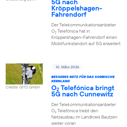
5G nach
Kröppelshagen-
Fahrendorf
Der Telekommunikationsanbieter
O
Telefónica hat in
2
Kröppelshagen-Fahrendorf einen
Mobilfunkstandort auf 5G erweitert
10. März 2026
BESSERES NETZ FÜR DAS SORBISCHE
KERNLAND
O
Telefónica bringt
Credits: GfTD GmbH
2
5G nach Cunnewitz
Der Telekommunikationsanbieter
O
Telefónica treibt den
2
Netzausbau im Landkreis Bautzen
weiter voran