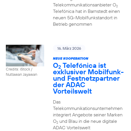
Telekommunikationsanbieter O
2
Telefónica hat in Barnstedt einen
neuen 5G-Mobilfunkstandort in
Betrieb genommen
16. März 2026
NEUE KOOPERATION
O
Telefónica ist
2
Credits: iStock /
exklusiver Mobilfunk-
Nuttawan Jayawan
und Festnetzpartner
der ADAC
Vorteilswelt
Das
Telekommunikationsunternehmen
integriert Angebote seiner Marken
O
und Blau in die neue digitale
2
ADAC Vorteilswelt