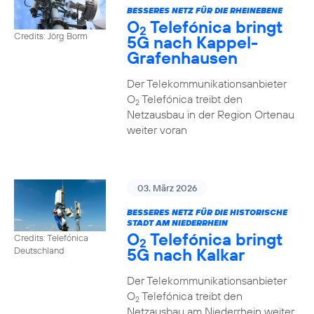
BESSERES NETZ FÜR DIE RHEINEBENE
O
Telefónica bringt
2
Credits: Jörg Borm
5G nach Kappel-
Grafenhausen
Der Telekommunikationsanbieter
O
Telefónica treibt den
2
Netzausbau in der Region Ortenau
weiter voran
03. März 2026
BESSERES NETZ FÜR DIE HISTORISCHE
STADT AM NIEDERRHEIN
O
Telefónica bringt
Credits: Telefónica
2
5G nach Kalkar
Deutschland
Der Telekommunikationsanbieter
O
Telefónica treibt den
2
Netzausbau am Niederrhein weiter