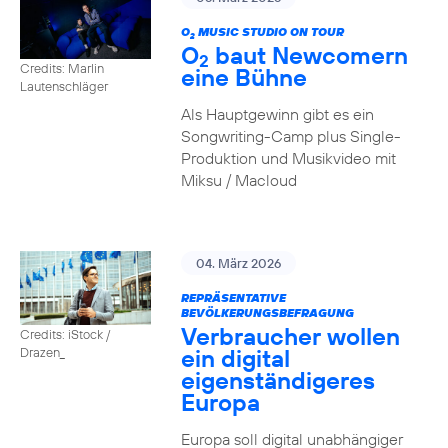
O
MUSIC STUDIO ON TOUR
2
O
baut Newcomern
2
Credits: Marlin
eine Bühne
Lautenschläger
Als Hauptgewinn gibt es ein
Songwriting-Camp plus Single-
Produktion und Musikvideo mit
Miksu / Macloud
04. März 2026
REPRÄSENTATIVE
BEVÖLKERUNGSBEFRAGUNG
Verbraucher wollen
Credits: iStock /
ein digital
Drazen_
eigenständigeres
Europa
Europa soll digital unabhängiger