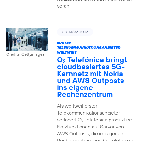
voran
03. März 2026
ERSTER
TELEKOMMUNIKATIONSANBIETER
WELTWEIT
Credits: Gettyimages
O
Telefónica bringt
2
cloudbasiertes 5G-
Kernnetz mit Nokia
und AWS Outposts
ins eigene
Rechenzentrum
Als weltweit erster
Telekommunikationsanbieter
verlagert O
Telefónica produktive
2
Netzfunktionen auf Server von
AWS Outposts, die im eigenen
Rechenzentrum von O
Telefónica