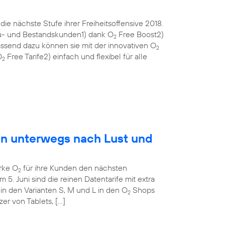
ie nächste Stufe ihrer Freiheitsoffensive 2018.
eu- und Bestandskunden1) dank O
Free Boost2)
2
ssend dazu können sie mit der innovativen O
2
O
Free Tarife2) einfach und flexibel für alle
2
en unterwegs nach Lust und
rke O
für ihre Kunden den nächsten
2
m 5. Juni sind die reinen Datentarife mit extra
in den Varianten S, M und L in den O
Shops
2
tzer von Tablets, […]