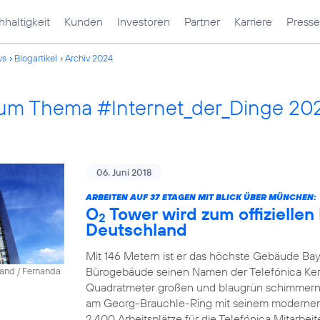
haltigkeit
Kunden
Investoren
Partner
Karriere
Presse
ws
Blogartikel
Archiv 2024
 zum Thema #Internet_der_Dinge 20
06. Juni 2018
ARBEITEN AUF 37 ETAGEN MIT BLICK ÜBER MÜNCHEN:
O
Tower wird zum offiziellen
2
Deutschland
Mit 146 Metern ist er das höchste Gebäude Bay
Bürogebäude seinen Namen der Telefónica Ke
land / Fernanda
Quadratmeter großen und blaugrün schimmernd
am Georg-Brauchle-Ring mit seinem modernen A
2.400 Arbeitsplätze für die Telefónica Mitarbeite