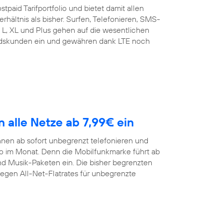
tpaid Tarifportfolio und bietet damit allen
rhältnis als bisher. Surfen, Telefonieren, SMS-
t L, XL und Plus gehen auf die wesentlichen
andskunden ein und gewähren dank LTE noch
n alle Netze ab 7,99€ ein
nen ab sofort unbegrenzt telefonieren und
ro im Monat. Denn die Mobilfunkmarke führt ab
und Musik-Paketen ein. Die bisher begrenzten
gegen All-Net-Flatrates für unbegrenzte