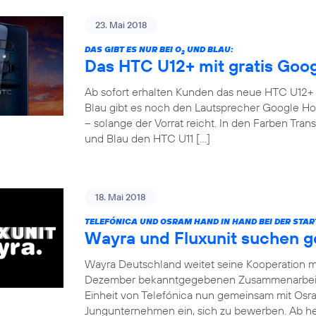
23. Mai 2018
DAS GIBT ES NUR BEI O
UND BLAU:
2
Das HTC U12+ mit gratis Goo
Ab sofort erhalten Kunden das neue HTC U12+ fü
Blau gibt es noch den Lautsprecher Google Ho
– solange der Vorrat reicht. In den Farben Tr
und Blau den HTC U11 […]
18. Mai 2018
TELEFÓNICA UND OSRAM HAND IN HAND BEI DER STA
Wayra und Fluxunit suchen 
Wayra Deutschland weitet seine Kooperation mi
Dezember bekanntgegebenen Zusammenarbeit m
Einheit von Telefónica nun gemeinsam mit Osra
Jungunternehmen ein, sich zu bewerben. Ab heu