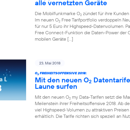
alle vernetzten Geräte
Die Mobilfunkmarke O
zündet für ihre Kunden d
2
Im neuen O
Free Tarifportfolio verdoppeln N
2
für nur 5 Euro ihr Highspeed-Datenvolumen. Pa
Free Connect-Funktion die Daten-Power der 
mobilen Geräte […]
23. Mai 2018
O
FREIHEITSOFFENSIVE 2018:
2
Mit den neuen O
Datentarif
2
Laune surfen
Mit den neuen O
my Data-Tarifen setzt die Ma
2
Meilenstein ihrer Freiheitsoffensive 2018. Ab de
viel Highspeed-Volumen zu attraktiven Preisen 
erhältlich. Die Tarife richten sich speziell an Nu