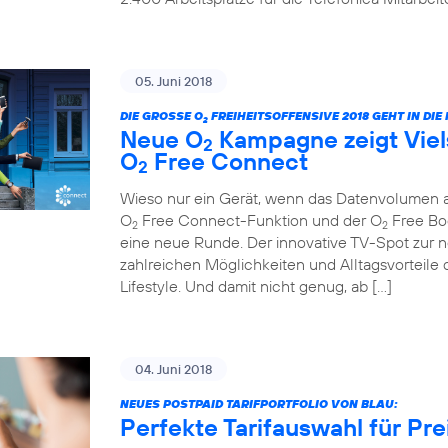
05. Juni 2018
DIE GROSSE O
FREIHEITSOFFENSIVE 2018 GEHT IN DI
2
Neue O
Kampagne zeigt Viels
2
O
Free Connect
2
Wieso nur ein Gerät, wenn das Datenvolumen au
O
Free Connect-Funktion und der O
Free Boo
2
2
eine neue Runde. Der innovative TV-Spot zur ne
zahlreichen Möglichkeiten und Alltagsvorteile 
Lifestyle. Und damit nicht genug, ab […]
04. Juni 2018
NEUES POSTPAID TARIFPORTFOLIO VON BLAU:
Perfekte Tarifauswahl für Pr