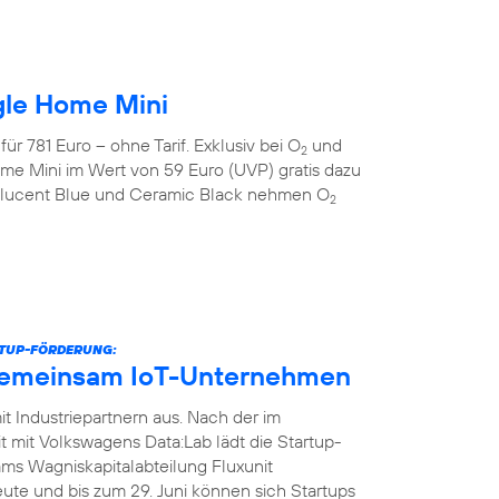
gle Home Mini
r 781 Euro – ohne Tarif. Exklusiv bei O
und
2
me Mini im Wert von 59 Euro (UVP) gratis dazu
anslucent Blue und Ceramic Black nehmen O
2
RTUP-FÖRDERUNG:
gemeinsam IoT-Unternehmen
t Industriepartnern aus. Nach der im
it Volkswagens Data:Lab lädt die Startup-
ms Wagniskapitalabteilung Fluxunit
te und bis zum 29. Juni können sich Startups