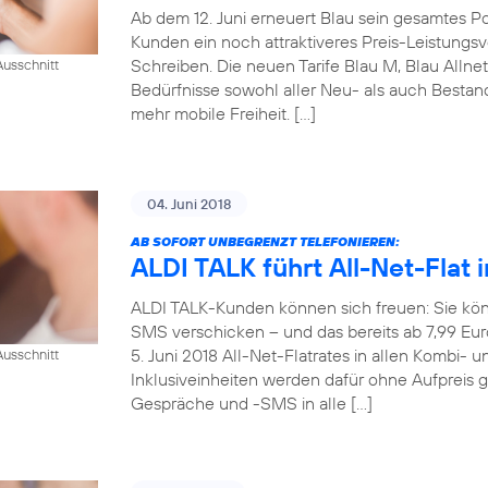
Ab dem 12. Juni erneuert Blau sein gesamtes Pos
Kunden ein noch attraktiveres Preis-Leistungsve
Schreiben. Die neuen Tarife Blau M, Blau Allne
usschnitt
Bedürfnisse sowohl aller Neu- als auch Best
mehr mobile Freiheit. […]
04. Juni 2018
AB SOFORT UNBEGRENZT TELEFONIEREN:
ALDI TALK führt All-Net-Flat i
ALDI TALK-Kunden können sich freuen: Sie kön
SMS verschicken – und das bereits ab 7,99 Eu
5. Juni 2018 All-Net-Flatrates in allen Kombi- 
usschnitt
Inklusiveinheiten werden dafür ohne Aufpreis 
Gespräche und -SMS in alle […]