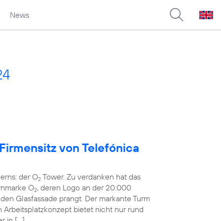
News
24
 Firmensitz von Telefónica
erns: der O
Tower. Zu verdanken hat das
2
rnmarke O
, deren Logo an der 20.000
2
en Glasfassade prangt. Der markante Turm
rbeitsplatzkonzept bietet nicht nur rund
r in […]