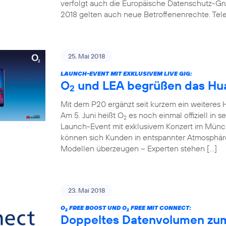
verfolgt auch die Europäische Datenschutz-G
2018 gelten auch neue Betroffenenrechte. Telef
25. Mai 2018
LAUNCH-EVENT MIT EXKLUSIVEM LIVE GIG:
O
und LEA begrüßen das Hua
2
Mit dem P20 ergänzt seit kurzem ein weitere
Am 5. Juni heißt O
es noch einmal offiziell in 
2
Launch-Event mit exklusivem Konzert im Mün
können sich Kunden in entspannter Atmosphäre
Modellen überzeugen – Experten stehen […]
23. Mai 2018
O
FREE BOOST UND O
FREE MIT CONNECT:
2
2
Doppeltes Datenvolumen zum k