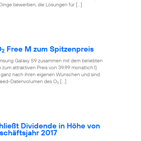
 Dinge bewerben, die Lösungen für […]
O
Free M zum Spitzenpreis
2
msung Galaxy S9 zusammen mit dem beliebten
m attraktiven Preis von 39,99 monatlich.1)
t ganz nach ihren eigenen Wünschen und sind
hspeed-Datenvolumen des O
[…]
2
hließt Dividende in Höhe von
eschäftsjahr 2017