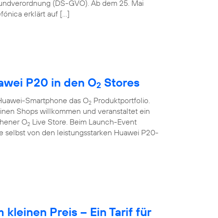
rundverordnung (DS-GVO). Ab dem 25. Mai
ónica erklärt auf […]
wei P20 in den O
Stores
2
s Huawei-Smartphone das O
Produktportfolio.
2
seinen Shops willkommen und veranstaltet ein
chener O
Live Store. Beim Launch-Event
2
 selbst von den leistungsstarken Huawei P20-
leinen Preis – Ein Tarif für