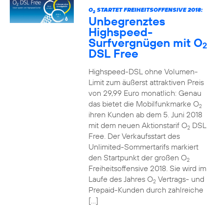
O
STARTET FREIHEITSOFFENSIVE 2018:
2
Unbegrenztes
Highspeed-
Surfvergnügen mit O
2
DSL Free
Highspeed-DSL ohne Volumen-
Limit zum äußerst attraktiven Preis
von 29,99 Euro monatlich: Genau
das bietet die Mobilfunkmarke O
2
ihren Kunden ab dem 5. Juni 2018
mit dem neuen Aktionstarif O
DSL
2
Free. Der Verkaufsstart des
Unlimited-Sommertarifs markiert
den Startpunkt der großen O
2
Freiheitsoffensive 2018. Sie wird im
Laufe des Jahres O
Vertrags- und
2
Prepaid-Kunden durch zahlreiche
[…]