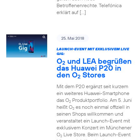
Betroffenenrechte. Telefónica
erklärt auf […]
25. Mai 2018
LAUNCH-EVENT MIT EXKLUSIVEM LIVE
GIG:
O
und LEA begrüßen
2
das Huawei P20 in
den O
Stores
2
Mit dem P20 ergänzt seit kurzem
ein weiteres Huawei-Smartphone
das O
Produktportfolio. Am 5. Juni
2
heißt O
es noch einmal offiziell in
2
seinen Shops willkommen und
veranstaltet ein Launch-Event mit
exklusivem Konzert im Münchener
O
Live Store. Beim Launch-Event
2