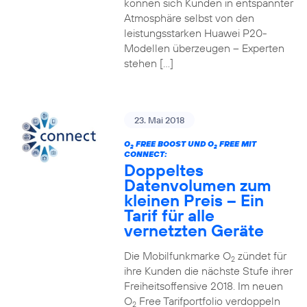
können sich Kunden in entspannter
Atmosphäre selbst von den
leistungsstarken Huawei P20-
Modellen überzeugen – Experten
stehen […]
23. Mai 2018
O
FREE BOOST UND O
FREE MIT
2
2
CONNECT:
Doppeltes
Datenvolumen zum
kleinen Preis – Ein
Tarif für alle
vernetzten Geräte
Die Mobilfunkmarke O
zündet für
2
ihre Kunden die nächste Stufe ihrer
Freiheitsoffensive 2018. Im neuen
O
Free Tarifportfolio verdoppeln
2