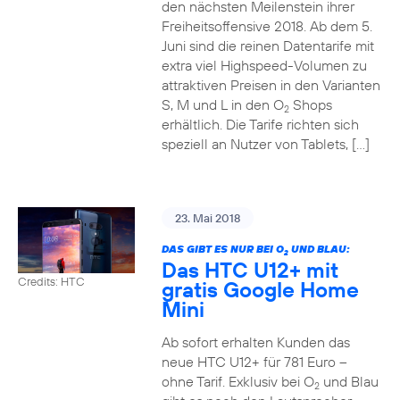
den nächsten Meilenstein ihrer
Freiheitsoffensive 2018. Ab dem 5.
Juni sind die reinen Datentarife mit
extra viel Highspeed-Volumen zu
attraktiven Preisen in den Varianten
S, M und L in den O
Shops
2
erhältlich. Die Tarife richten sich
speziell an Nutzer von Tablets, […]
23. Mai 2018
DAS GIBT ES NUR BEI O
UND BLAU:
2
Das HTC U12+ mit
Credits: HTC
gratis Google Home
Mini
Ab sofort erhalten Kunden das
neue HTC U12+ für 781 Euro –
ohne Tarif. Exklusiv bei O
und Blau
2