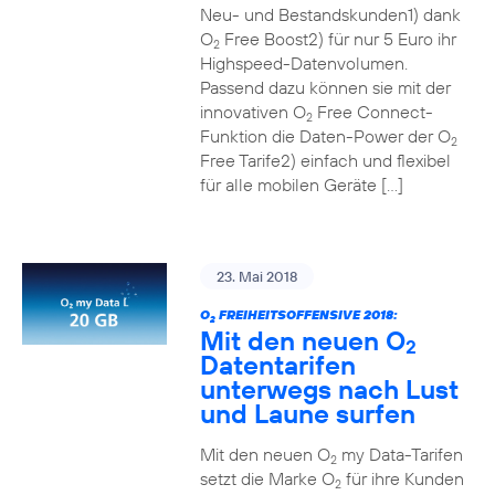
Neu- und Bestandskunden1) dank
O
Free Boost2) für nur 5 Euro ihr
2
Highspeed-Datenvolumen.
Passend dazu können sie mit der
innovativen O
Free Connect-
2
Funktion die Daten-Power der O
2
Free Tarife2) einfach und flexibel
für alle mobilen Geräte […]
23. Mai 2018
O
FREIHEITSOFFENSIVE 2018:
2
Mit den neuen O
2
Datentarifen
unterwegs nach Lust
und Laune surfen
Mit den neuen O
my Data-Tarifen
2
setzt die Marke O
für ihre Kunden
2