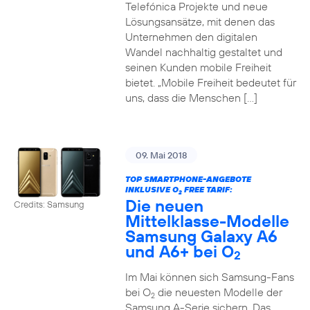
Telefónica Projekte und neue
Lösungsansätze, mit denen das
Unternehmen den digitalen
Wandel nachhaltig gestaltet und
seinen Kunden mobile Freiheit
bietet. „Mobile Freiheit bedeutet für
uns, dass die Menschen […]
09. Mai 2018
TOP SMARTPHONE-ANGEBOTE
INKLUSIVE O
FREE TARIF:
2
Die neuen
Credits: Samsung
Mittelklasse-Modelle
Samsung Galaxy A6
und A6+ bei O
2
Im Mai können sich Samsung-Fans
bei O
die neuesten Modelle der
2
Samsung A-Serie sichern. Das