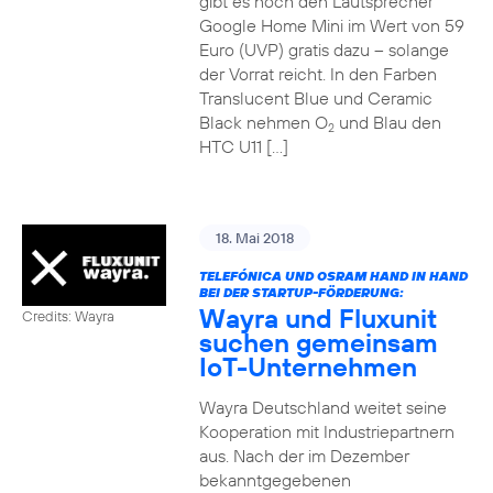
gibt es noch den Lautsprecher
Google Home Mini im Wert von 59
Euro (UVP) gratis dazu – solange
der Vorrat reicht. In den Farben
Translucent Blue und Ceramic
Black nehmen O
und Blau den
2
HTC U11 […]
18. Mai 2018
TELEFÓNICA UND OSRAM HAND IN HAND
BEI DER STARTUP-FÖRDERUNG:
Wayra und Fluxunit
Credits: Wayra
suchen gemeinsam
IoT-Unternehmen
Wayra Deutschland weitet seine
Kooperation mit Industriepartnern
aus. Nach der im Dezember
bekanntgegebenen