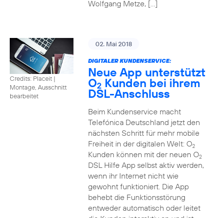
Wolfgang Metze, […]
02. Mai 2018
DIGITALER KUNDENSERVICE:
Neue App unterstützt
Credits: Placeit
|
O
Kunden bei ihrem
2
Montage, Ausschnitt
DSL-Anschluss
bearbeitet
Beim Kundenservice macht
Telefónica Deutschland jetzt den
nächsten Schritt für mehr mobile
Freiheit in der digitalen Welt: O
2
Kunden können mit der neuen O
2
DSL Hilfe App selbst aktiv werden,
wenn ihr Internet nicht wie
gewohnt funktioniert. Die App
behebt die Funktionsstörung
entweder automatisch oder leitet