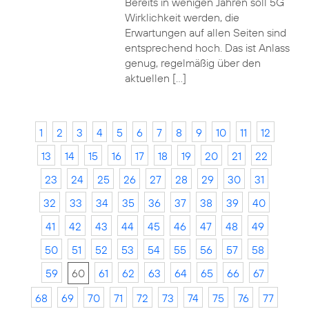
Bereits in wenigen Jahren soll 5G
Wirklichkeit werden, die
Erwartungen auf allen Seiten sind
entsprechend hoch. Das ist Anlass
genug, regelmäßig über den
aktuellen […]
1
2
3
4
5
6
7
8
9
10
11
12
13
14
15
16
17
18
19
20
21
22
23
24
25
26
27
28
29
30
31
32
33
34
35
36
37
38
39
40
41
42
43
44
45
46
47
48
49
50
51
52
53
54
55
56
57
58
59
60
61
62
63
64
65
66
67
68
69
70
71
72
73
74
75
76
77