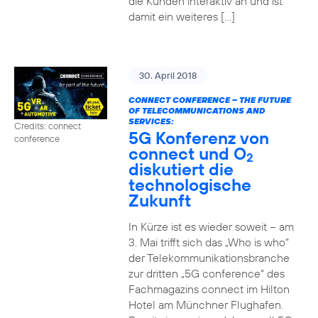
die Kunden interaktiv an und ist
damit ein weiteres […]
30. April 2018
CONNECT CONFERENCE – THE FUTURE
OF TELECOMMUNICATIONS AND
SERVICES:
Credits: connect
5G Konferenz von
conference
connect und O
2
diskutiert die
technologische
Zukunft
In Kürze ist es wieder soweit – am
3. Mai trifft sich das „Who is who“
der Telekommunikationsbranche
zur dritten „5G conference“ des
Fachmagazins connect im Hilton
Hotel am Münchner Flughafen.