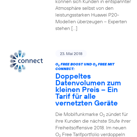
können sich Kunden in entspannter
Atmosphäre selbst von den
leistungsstarken Huawei P20-
Modellen überzeugen – Experten
stehen […]
23. Mai 2018
O
FREE BOOST UND O
FREE MIT
2
2
CONNECT:
Doppeltes
Datenvolumen zum
kleinen Preis – Ein
Tarif für alle
vernetzten Geräte
Die Mobilfunkmarke O
zündet für
2
ihre Kunden die nächste Stufe ihrer
Freiheitsoffensive 2018. Im neuen
O
Free Tarifportfolio verdoppeln
2