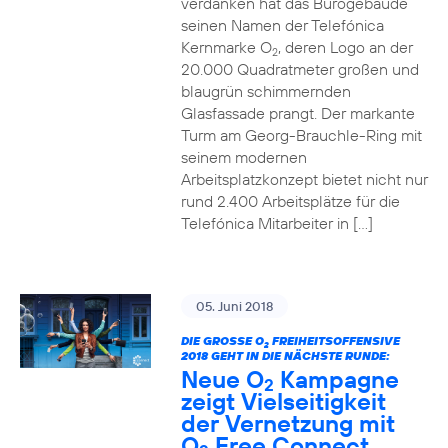
verdanken hat das Bürogebäude
seinen Namen der Telefónica
Kernmarke O
, deren Logo an der
2
20.000 Quadratmeter großen und
blaugrün schimmernden
Glasfassade prangt. Der markante
Turm am Georg-Brauchle-Ring mit
seinem modernen
Arbeitsplatzkonzept bietet nicht nur
rund 2.400 Arbeitsplätze für die
Telefónica Mitarbeiter in […]
05. Juni 2018
DIE GROSSE O
FREIHEITSOFFENSIVE
2
2018 GEHT IN DIE NÄCHSTE RUNDE:
Neue O
Kampagne
2
zeigt Vielseitigkeit
der Vernetzung mit
O
Free Connect