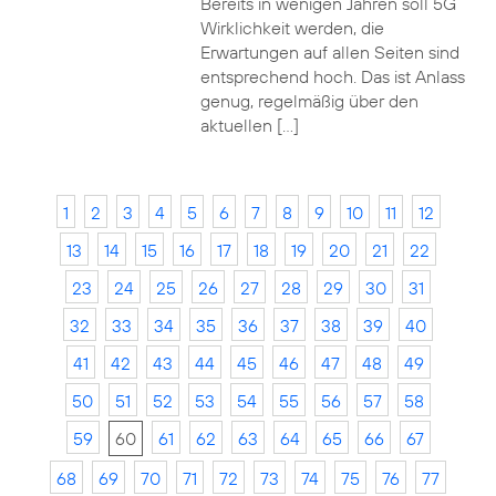
Bereits in wenigen Jahren soll 5G
Wirklichkeit werden, die
Erwartungen auf allen Seiten sind
entsprechend hoch. Das ist Anlass
genug, regelmäßig über den
aktuellen […]
1
2
3
4
5
6
7
8
9
10
11
12
13
14
15
16
17
18
19
20
21
22
23
24
25
26
27
28
29
30
31
32
33
34
35
36
37
38
39
40
41
42
43
44
45
46
47
48
49
50
51
52
53
54
55
56
57
58
59
60
61
62
63
64
65
66
67
68
69
70
71
72
73
74
75
76
77