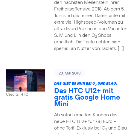
den nächsten Meilenstein ihrer
Freiheitsoffensive 2018. Ab dem 5.
Juni sind die reinen Datentarife mit
extra viel Highspeed-Volumen zu
attraktiven Preisen in den Varianten
S, M und L in den O
Shops
2
erhältlich. Die Tarife richten sich
speziell an Nutzer von Tablets, […]
23. Mai 2018
DAS GIBT ES NUR BEI O
UND BLAU:
2
Das HTC U12+ mit
Credits: HTC
gratis Google Home
Mini
Ab sofort erhalten Kunden das
neue HTC U12+ für 781 Euro –
ohne Tarif. Exklusiv bei O
und Blau
2