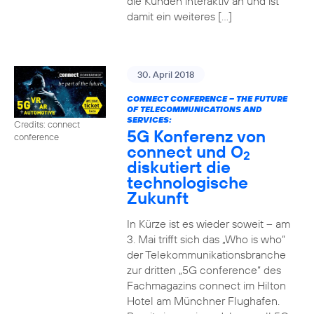
die Kunden interaktiv an und ist
damit ein weiteres […]
30. April 2018
CONNECT CONFERENCE – THE FUTURE
OF TELECOMMUNICATIONS AND
SERVICES:
Credits: connect
5G Konferenz von
conference
connect und O
2
diskutiert die
technologische
Zukunft
In Kürze ist es wieder soweit – am
3. Mai trifft sich das „Who is who“
der Telekommunikationsbranche
zur dritten „5G conference“ des
Fachmagazins connect im Hilton
Hotel am Münchner Flughafen.