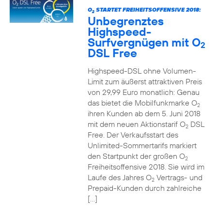
O
STARTET FREIHEITSOFFENSIVE 2018:
2
Unbegrenztes
Highspeed-
Surfvergnügen mit O
2
DSL Free
Highspeed-DSL ohne Volumen-
Limit zum äußerst attraktiven Preis
von 29,99 Euro monatlich: Genau
das bietet die Mobilfunkmarke O
2
ihren Kunden ab dem 5. Juni 2018
mit dem neuen Aktionstarif O
DSL
2
Free. Der Verkaufsstart des
Unlimited-Sommertarifs markiert
den Startpunkt der großen O
2
Freiheitsoffensive 2018. Sie wird im
Laufe des Jahres O
Vertrags- und
2
Prepaid-Kunden durch zahlreiche
[…]