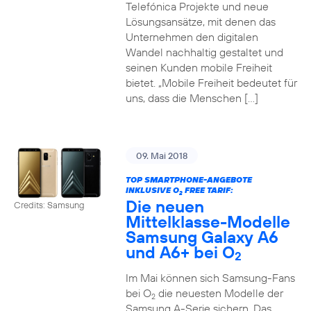
Telefónica Projekte und neue
Lösungsansätze, mit denen das
Unternehmen den digitalen
Wandel nachhaltig gestaltet und
seinen Kunden mobile Freiheit
bietet. „Mobile Freiheit bedeutet für
uns, dass die Menschen […]
09. Mai 2018
TOP SMARTPHONE-ANGEBOTE
INKLUSIVE O
FREE TARIF:
2
Die neuen
Credits: Samsung
Mittelklasse-Modelle
Samsung Galaxy A6
und A6+ bei O
2
Im Mai können sich Samsung-Fans
bei O
die neuesten Modelle der
2
Samsung A-Serie sichern. Das