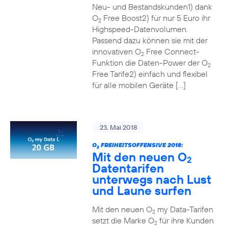
Neu- und Bestandskunden1) dank
O
Free Boost2) für nur 5 Euro ihr
2
Highspeed-Datenvolumen.
Passend dazu können sie mit der
innovativen O
Free Connect-
2
Funktion die Daten-Power der O
2
Free Tarife2) einfach und flexibel
für alle mobilen Geräte […]
23. Mai 2018
O
FREIHEITSOFFENSIVE 2018:
2
Mit den neuen O
2
Datentarifen
unterwegs nach Lust
und Laune surfen
Mit den neuen O
my Data-Tarifen
2
setzt die Marke O
für ihre Kunden
2