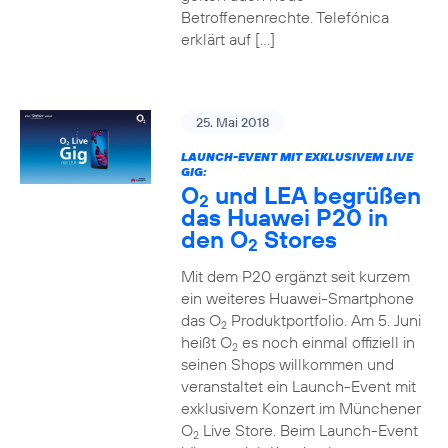
Betroffenenrechte. Telefónica
erklärt auf […]
25. Mai 2018
LAUNCH-EVENT MIT EXKLUSIVEM LIVE
GIG:
O
und LEA begrüßen
2
das Huawei P20 in
den O
Stores
2
Mit dem P20 ergänzt seit kurzem
ein weiteres Huawei-Smartphone
das O
Produktportfolio. Am 5. Juni
2
heißt O
es noch einmal offiziell in
2
seinen Shops willkommen und
veranstaltet ein Launch-Event mit
exklusivem Konzert im Münchener
O
Live Store. Beim Launch-Event
2