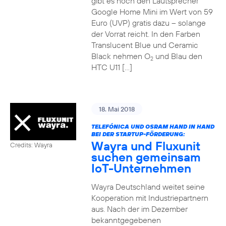
gibt es noch den Lautsprecher
Google Home Mini im Wert von 59
Euro (UVP) gratis dazu – solange
der Vorrat reicht. In den Farben
Translucent Blue und Ceramic
Black nehmen O
und Blau den
2
HTC U11 […]
18. Mai 2018
TELEFÓNICA UND OSRAM HAND IN HAND
BEI DER STARTUP-FÖRDERUNG:
Wayra und Fluxunit
Credits: Wayra
suchen gemeinsam
IoT-Unternehmen
Wayra Deutschland weitet seine
Kooperation mit Industriepartnern
aus. Nach der im Dezember
bekanntgegebenen