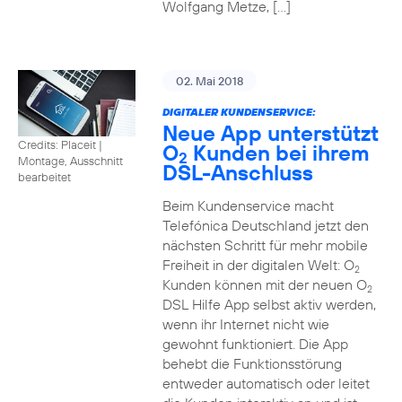
Wolfgang Metze, […]
02. Mai 2018
DIGITALER KUNDENSERVICE:
Neue App unterstützt
Credits: Placeit
|
O
Kunden bei ihrem
2
Montage, Ausschnitt
DSL-Anschluss
bearbeitet
Beim Kundenservice macht
Telefónica Deutschland jetzt den
nächsten Schritt für mehr mobile
Freiheit in der digitalen Welt: O
2
Kunden können mit der neuen O
2
DSL Hilfe App selbst aktiv werden,
wenn ihr Internet nicht wie
gewohnt funktioniert. Die App
behebt die Funktionsstörung
entweder automatisch oder leitet