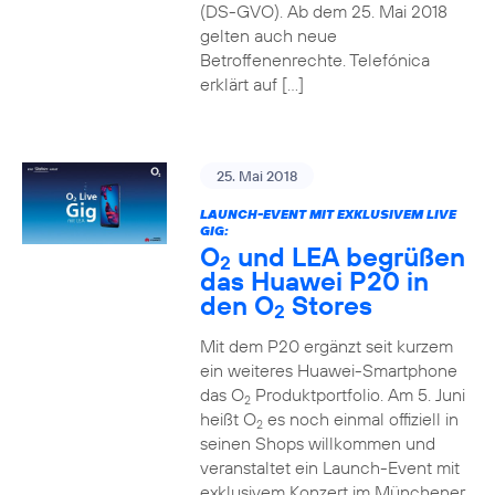
(DS-GVO). Ab dem 25. Mai 2018
gelten auch neue
Betroffenenrechte. Telefónica
erklärt auf […]
25. Mai 2018
LAUNCH-EVENT MIT EXKLUSIVEM LIVE
GIG:
O
und LEA begrüßen
2
das Huawei P20 in
den O
Stores
2
Mit dem P20 ergänzt seit kurzem
ein weiteres Huawei-Smartphone
das O
Produktportfolio. Am 5. Juni
2
heißt O
es noch einmal offiziell in
2
seinen Shops willkommen und
veranstaltet ein Launch-Event mit
exklusivem Konzert im Münchener