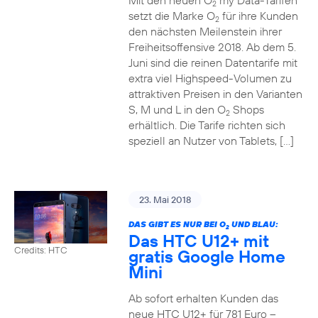
Mit den neuen O
my Data-Tarifen
2
setzt die Marke O
für ihre Kunden
2
den nächsten Meilenstein ihrer
Freiheitsoffensive 2018. Ab dem 5.
Juni sind die reinen Datentarife mit
extra viel Highspeed-Volumen zu
attraktiven Preisen in den Varianten
S, M und L in den O
Shops
2
erhältlich. Die Tarife richten sich
speziell an Nutzer von Tablets, […]
23. Mai 2018
DAS GIBT ES NUR BEI O
UND BLAU:
2
Das HTC U12+ mit
Credits: HTC
gratis Google Home
Mini
Ab sofort erhalten Kunden das
neue HTC U12+ für 781 Euro –