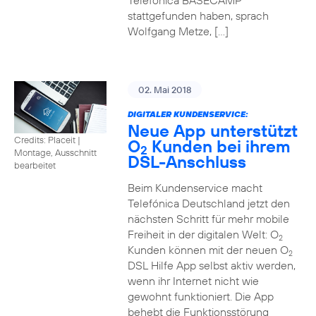
Telefónica BASECAMP
stattgefunden haben, sprach
Wolfgang Metze, […]
02. Mai 2018
DIGITALER KUNDENSERVICE:
Neue App unterstützt
Credits: Placeit
|
O
Kunden bei ihrem
2
Montage, Ausschnitt
DSL-Anschluss
bearbeitet
Beim Kundenservice macht
Telefónica Deutschland jetzt den
nächsten Schritt für mehr mobile
Freiheit in der digitalen Welt: O
2
Kunden können mit der neuen O
2
DSL Hilfe App selbst aktiv werden,
wenn ihr Internet nicht wie
gewohnt funktioniert. Die App
behebt die Funktionsstörung