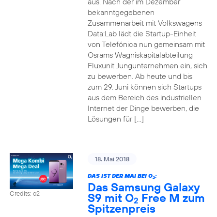
aus. Nach der im Dezember
bekanntgegebenen
Zusammenarbeit mit Volkswagens
Data:Lab lädt die Startup-Einheit
von Telefónica nun gemeinsam mit
Osrams Wagniskapitalabteilung
Fluxunit Jungunternehmen ein, sich
zu bewerben. Ab heute und bis
zum 29. Juni können sich Startups
aus dem Bereich des industriellen
Internet der Dinge bewerben, die
Lösungen für […]
18. Mai 2018
DAS IST DER MAI BEI O
:
2
Das Samsung Galaxy
Credits: o2
S9 mit O
Free M zum
2
Spitzenpreis