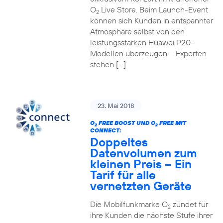
O
Live Store. Beim Launch-Event
2
können sich Kunden in entspannter
Atmosphäre selbst von den
leistungsstarken Huawei P20-
Modellen überzeugen – Experten
stehen […]
23. Mai 2018
O
FREE BOOST UND O
FREE MIT
2
2
CONNECT:
Doppeltes
Datenvolumen zum
kleinen Preis – Ein
Tarif für alle
vernetzten Geräte
Die Mobilfunkmarke O
zündet für
2
ihre Kunden die nächste Stufe ihrer