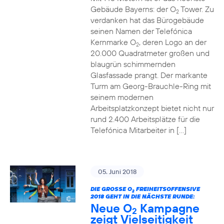
Gebäude Bayerns: der O
Tower. Zu
2
verdanken hat das Bürogebäude
seinen Namen der Telefónica
Kernmarke O
, deren Logo an der
2
20.000 Quadratmeter großen und
blaugrün schimmernden
Glasfassade prangt. Der markante
Turm am Georg-Brauchle-Ring mit
seinem modernen
Arbeitsplatzkonzept bietet nicht nur
rund 2.400 Arbeitsplätze für die
Telefónica Mitarbeiter in […]
05. Juni 2018
DIE GROSSE O
FREIHEITSOFFENSIVE
2
2018 GEHT IN DIE NÄCHSTE RUNDE:
Neue O
Kampagne
2
zeigt Vielseitigkeit