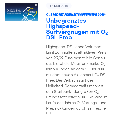
17. Mai 2018
O
STARTET FREIHEITSOFFENSIVE 2018:
2
Unbegrenztes
Highspeed-
Surfvergnügen mit O
2
DSL Free
Highspeed-DSL ohne Volumen-
Limit zum äußerst attraktiven Preis
von 29,99 Euro monatlich: Genau
das bietet die Mobilfunkmarke O
2
ihren Kunden ab dem 5. Juni 2018
mit dem neuen Aktionstarif O
DSL
2
Free. Der Verkaufsstart des
Unlimited-Sommertarifs markiert
den Startpunkt der großen O
2
Freiheitsoffensive 2018. Sie wird im
Laufe des Jahres O
Vertrags- und
2
Prepaid-Kunden durch zahlreiche
[…]