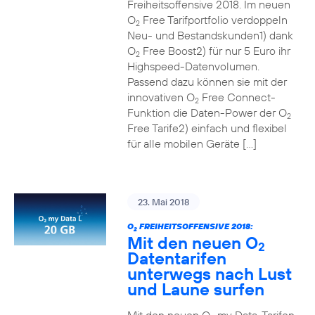
Freiheitsoffensive 2018. Im neuen
O
Free Tarifportfolio verdoppeln
2
Neu- und Bestandskunden1) dank
O
Free Boost2) für nur 5 Euro ihr
2
Highspeed-Datenvolumen.
Passend dazu können sie mit der
innovativen O
Free Connect-
2
Funktion die Daten-Power der O
2
Free Tarife2) einfach und flexibel
für alle mobilen Geräte […]
23. Mai 2018
O
FREIHEITSOFFENSIVE 2018:
2
Mit den neuen O
2
Datentarifen
unterwegs nach Lust
und Laune surfen