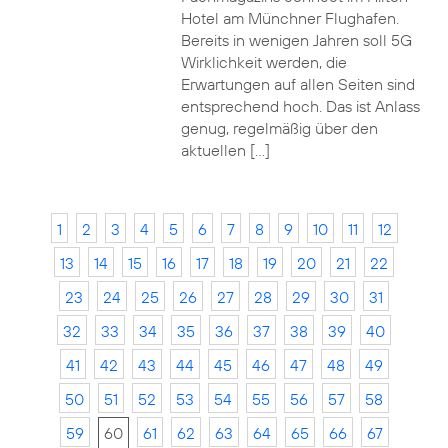
Hotel am Münchner Flughafen.
Bereits in wenigen Jahren soll 5G
Wirklichkeit werden, die
Erwartungen auf allen Seiten sind
entsprechend hoch. Das ist Anlass
genug, regelmäßig über den
aktuellen […]
1
2
3
4
5
6
7
8
9
10
11
12
13
14
15
16
17
18
19
20
21
22
23
24
25
26
27
28
29
30
31
32
33
34
35
36
37
38
39
40
41
42
43
44
45
46
47
48
49
50
51
52
53
54
55
56
57
58
59
60
61
62
63
64
65
66
67