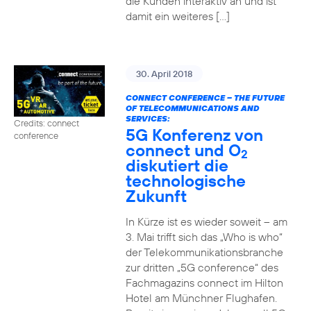
die Kunden interaktiv an und ist
damit ein weiteres […]
30. April 2018
CONNECT CONFERENCE – THE FUTURE
OF TELECOMMUNICATIONS AND
SERVICES:
Credits: connect
5G Konferenz von
conference
connect und O
2
diskutiert die
technologische
Zukunft
In Kürze ist es wieder soweit – am
3. Mai trifft sich das „Who is who“
der Telekommunikationsbranche
zur dritten „5G conference“ des
Fachmagazins connect im Hilton
Hotel am Münchner Flughafen.