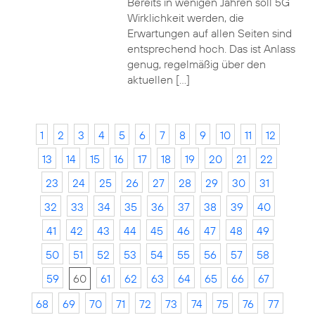
Bereits in wenigen Jahren soll 5G
Wirklichkeit werden, die
Erwartungen auf allen Seiten sind
entsprechend hoch. Das ist Anlass
genug, regelmäßig über den
aktuellen […]
1
2
3
4
5
6
7
8
9
10
11
12
13
14
15
16
17
18
19
20
21
22
23
24
25
26
27
28
29
30
31
32
33
34
35
36
37
38
39
40
41
42
43
44
45
46
47
48
49
50
51
52
53
54
55
56
57
58
59
60
61
62
63
64
65
66
67
68
69
70
71
72
73
74
75
76
77