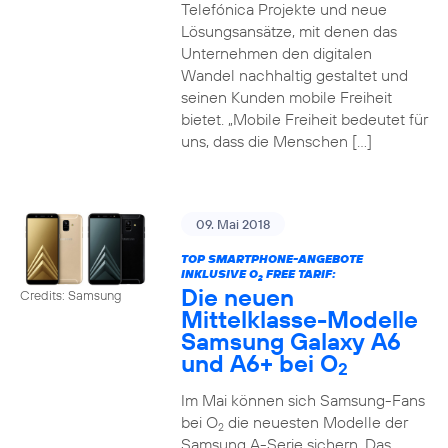
Telefónica Projekte und neue
Lösungsansätze, mit denen das
Unternehmen den digitalen
Wandel nachhaltig gestaltet und
seinen Kunden mobile Freiheit
bietet. „Mobile Freiheit bedeutet für
uns, dass die Menschen […]
09. Mai 2018
TOP SMARTPHONE-ANGEBOTE
INKLUSIVE O
FREE TARIF:
2
Die neuen
Credits: Samsung
Mittelklasse-Modelle
Samsung Galaxy A6
und A6+ bei O
2
Im Mai können sich Samsung-Fans
bei O
die neuesten Modelle der
2
Samsung A-Serie sichern. Das