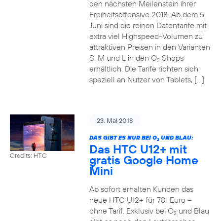
den nächsten Meilenstein ihrer
Freiheitsoffensive 2018. Ab dem 5.
Juni sind die reinen Datentarife mit
extra viel Highspeed-Volumen zu
attraktiven Preisen in den Varianten
S, M und L in den O
Shops
2
erhältlich. Die Tarife richten sich
speziell an Nutzer von Tablets, […]
23. Mai 2018
DAS GIBT ES NUR BEI O
UND BLAU:
2
Das HTC U12+ mit
Credits: HTC
gratis Google Home
Mini
Ab sofort erhalten Kunden das
neue HTC U12+ für 781 Euro –
ohne Tarif. Exklusiv bei O
und Blau
2