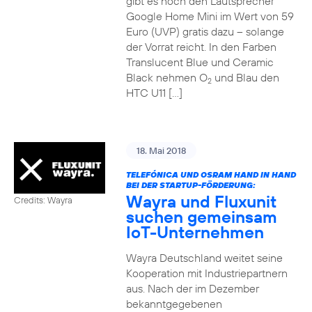
gibt es noch den Lautsprecher
Google Home Mini im Wert von 59
Euro (UVP) gratis dazu – solange
der Vorrat reicht. In den Farben
Translucent Blue und Ceramic
Black nehmen O
und Blau den
2
HTC U11 […]
18. Mai 2018
TELEFÓNICA UND OSRAM HAND IN HAND
BEI DER STARTUP-FÖRDERUNG:
Wayra und Fluxunit
Credits: Wayra
suchen gemeinsam
IoT-Unternehmen
Wayra Deutschland weitet seine
Kooperation mit Industriepartnern
aus. Nach der im Dezember
bekanntgegebenen