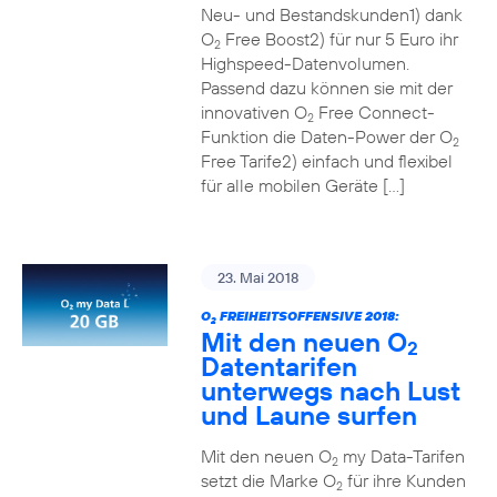
Neu- und Bestandskunden1) dank
O
Free Boost2) für nur 5 Euro ihr
2
Highspeed-Datenvolumen.
Passend dazu können sie mit der
innovativen O
Free Connect-
2
Funktion die Daten-Power der O
2
Free Tarife2) einfach und flexibel
für alle mobilen Geräte […]
23. Mai 2018
O
FREIHEITSOFFENSIVE 2018:
2
Mit den neuen O
2
Datentarifen
unterwegs nach Lust
und Laune surfen
Mit den neuen O
my Data-Tarifen
2
setzt die Marke O
für ihre Kunden
2