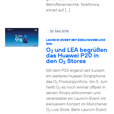
Betroffenenrechte. Telefónica
erklärt auf […]
25. Mai 2018
LAUNCH-EVENT MIT EXKLUSIVEM LIVE
GIG:
O
und LEA begrüßen
2
das Huawei P20 in
den O
Stores
2
Mit dem P20 ergänzt seit kurzem
ein weiteres Huawei-Smartphone
das O
Produktportfolio. Am 5. Juni
2
heißt O
es noch einmal offiziell in
2
seinen Shops willkommen und
veranstaltet ein Launch-Event mit
exklusivem Konzert im Münchener
O
Live Store. Beim Launch-Event
2