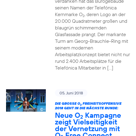
verdanken hat das Bürogebäude
seinen Namen der Telefónica
Kernmarke O
, deren Logo an der
2
20.000 Quadratmeter großen und
blaugrün schimmernden
Glasfassade prangt. Der markante
Turm am Georg-Brauchle-Ring mit
seinem modernen
Arbeitsplatzkonzept bietet nicht nur
rund 2.400 Arbeitsplätze für die
Telefónica Mitarbeiter in […]
05. Juni 2018
DIE GROSSE O
FREIHEITSOFFENSIVE
2
2018 GEHT IN DIE NÄCHSTE RUNDE:
Neue O
Kampagne
2
zeigt Vielseitigkeit
der Vernetzung mit
O
Free Connect