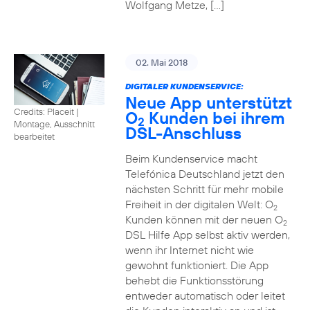
Wolfgang Metze, […]
02. Mai 2018
DIGITALER KUNDENSERVICE:
Neue App unterstützt
Credits: Placeit
|
O
Kunden bei ihrem
2
Montage, Ausschnitt
DSL-Anschluss
bearbeitet
Beim Kundenservice macht
Telefónica Deutschland jetzt den
nächsten Schritt für mehr mobile
Freiheit in der digitalen Welt: O
2
Kunden können mit der neuen O
2
DSL Hilfe App selbst aktiv werden,
wenn ihr Internet nicht wie
gewohnt funktioniert. Die App
behebt die Funktionsstörung
entweder automatisch oder leitet