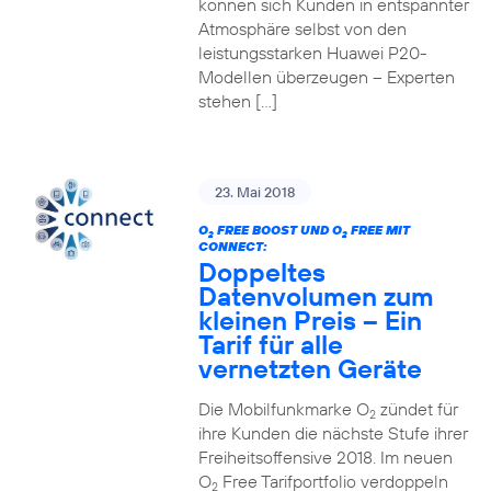
können sich Kunden in entspannter
Atmosphäre selbst von den
leistungsstarken Huawei P20-
Modellen überzeugen – Experten
stehen […]
23. Mai 2018
O
FREE BOOST UND O
FREE MIT
2
2
CONNECT:
Doppeltes
Datenvolumen zum
kleinen Preis – Ein
Tarif für alle
vernetzten Geräte
Die Mobilfunkmarke O
zündet für
2
ihre Kunden die nächste Stufe ihrer
Freiheitsoffensive 2018. Im neuen
O
Free Tarifportfolio verdoppeln
2