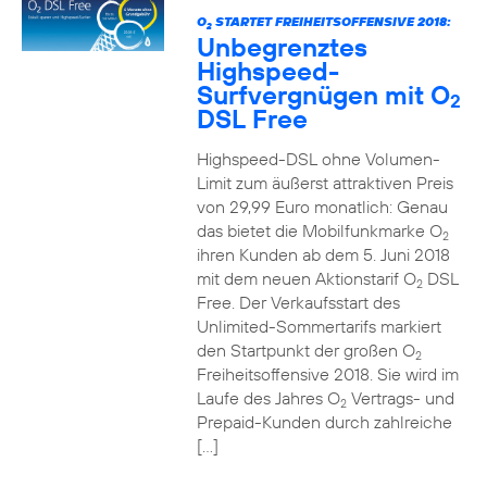
O
STARTET FREIHEITSOFFENSIVE 2018:
2
Unbegrenztes
Highspeed-
Surfvergnügen mit O
2
DSL Free
Highspeed-DSL ohne Volumen-
Limit zum äußerst attraktiven Preis
von 29,99 Euro monatlich: Genau
das bietet die Mobilfunkmarke O
2
ihren Kunden ab dem 5. Juni 2018
mit dem neuen Aktionstarif O
DSL
2
Free. Der Verkaufsstart des
Unlimited-Sommertarifs markiert
den Startpunkt der großen O
2
Freiheitsoffensive 2018. Sie wird im
Laufe des Jahres O
Vertrags- und
2
Prepaid-Kunden durch zahlreiche
[…]