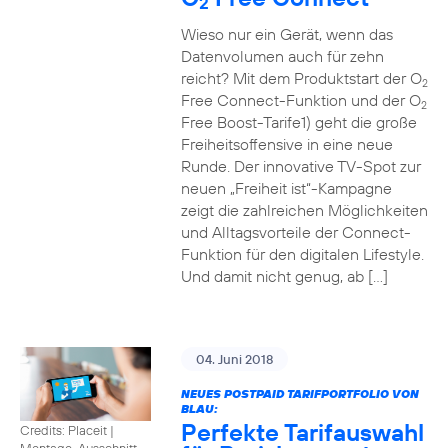
2
Wieso nur ein Gerät, wenn das
Datenvolumen auch für zehn
reicht? Mit dem Produktstart der O
2
Free Connect-Funktion und der O
2
Free Boost-Tarife1) geht die große
Freiheitsoffensive in eine neue
Runde. Der innovative TV-Spot zur
neuen „Freiheit ist“-Kampagne
zeigt die zahlreichen Möglichkeiten
und Alltagsvorteile der Connect-
Funktion für den digitalen Lifestyle.
Und damit nicht genug, ab […]
04. Juni 2018
NEUES POSTPAID TARIFPORTFOLIO VON
BLAU:
Perfekte Tarifauswahl
Credits: Placeit
|
Montage, Ausschnitt