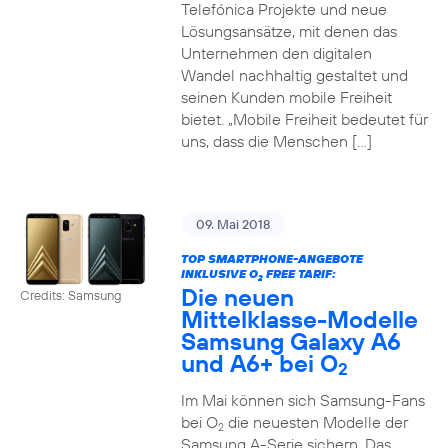
Telefónica Projekte und neue
Lösungsansätze, mit denen das
Unternehmen den digitalen
Wandel nachhaltig gestaltet und
seinen Kunden mobile Freiheit
bietet. „Mobile Freiheit bedeutet für
uns, dass die Menschen […]
09. Mai 2018
TOP SMARTPHONE-ANGEBOTE
INKLUSIVE O
FREE TARIF:
2
Die neuen
Credits: Samsung
Mittelklasse-Modelle
Samsung Galaxy A6
und A6+ bei O
2
Im Mai können sich Samsung-Fans
bei O
die neuesten Modelle der
2
Samsung A-Serie sichern. Das