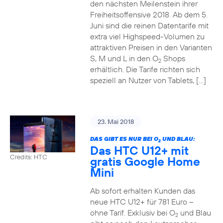
den nächsten Meilenstein ihrer
Freiheitsoffensive 2018. Ab dem 5.
Juni sind die reinen Datentarife mit
extra viel Highspeed-Volumen zu
attraktiven Preisen in den Varianten
S, M und L in den O
Shops
2
erhältlich. Die Tarife richten sich
speziell an Nutzer von Tablets, […]
23. Mai 2018
DAS GIBT ES NUR BEI O
UND BLAU:
2
Das HTC U12+ mit
Credits: HTC
gratis Google Home
Mini
Ab sofort erhalten Kunden das
neue HTC U12+ für 781 Euro –
ohne Tarif. Exklusiv bei O
und Blau
2