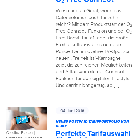
2
Wieso nur ein Gerät, wenn das
Datenvolumen auch für zehn
reicht? Mit dem Produktstart der O
2
Free Connect-Funktion und der O
2
Free Boost-Tarife1) geht die große
Freiheitsoffensive in eine neue
Runde. Der innovative TV-Spot zur
neuen „Freiheit ist“-Kampagne
zeigt die zahlreichen Möglichkeiten
und Alltagsvorteile der Connect-
Funktion für den digitalen Lifestyle.
Und damit nicht genug, ab […]
04. Juni 2018
NEUES POSTPAID TARIFPORTFOLIO VON
BLAU:
Perfekte Tarifauswahl
Credits: Placeit
|
Montage, Ausschnitt