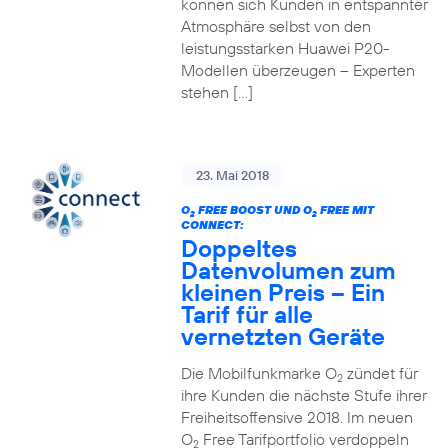
können sich Kunden in entspannter
Atmosphäre selbst von den
leistungsstarken Huawei P20-
Modellen überzeugen – Experten
stehen […]
23. Mai 2018
O
FREE BOOST UND O
FREE MIT
2
2
CONNECT:
Doppeltes
Datenvolumen zum
kleinen Preis – Ein
Tarif für alle
vernetzten Geräte
Die Mobilfunkmarke O
zündet für
2
ihre Kunden die nächste Stufe ihrer
Freiheitsoffensive 2018. Im neuen
O
Free Tarifportfolio verdoppeln
2