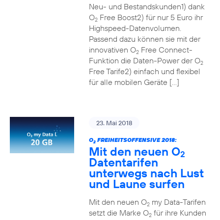
Neu- und Bestandskunden1) dank
O
Free Boost2) für nur 5 Euro ihr
2
Highspeed-Datenvolumen.
Passend dazu können sie mit der
innovativen O
Free Connect-
2
Funktion die Daten-Power der O
2
Free Tarife2) einfach und flexibel
für alle mobilen Geräte […]
23. Mai 2018
O
FREIHEITSOFFENSIVE 2018:
2
Mit den neuen O
2
Datentarifen
unterwegs nach Lust
und Laune surfen
Mit den neuen O
my Data-Tarifen
2
setzt die Marke O
für ihre Kunden
2