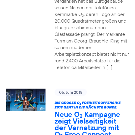
verdanken hat das Bürogebäude
seinen Namen der Telefónica
Kernmarke O
, deren Logo an der
2
20.000 Quadratmeter großen und
blaugrün schimmernden
Glasfassade prangt. Der markante
Turm am Georg-Brauchle-Ring mit
seinem modernen
Arbeitsplatzkonzept bietet nicht nur
rund 2.400 Arbeitsplätze für die
Telefónica Mitarbeiter in […]
05. Juni 2018
DIE GROSSE O
FREIHEITSOFFENSIVE
2
2018 GEHT IN DIE NÄCHSTE RUNDE:
Neue O
Kampagne
2
zeigt Vielseitigkeit
der Vernetzung mit
O
Free Connect