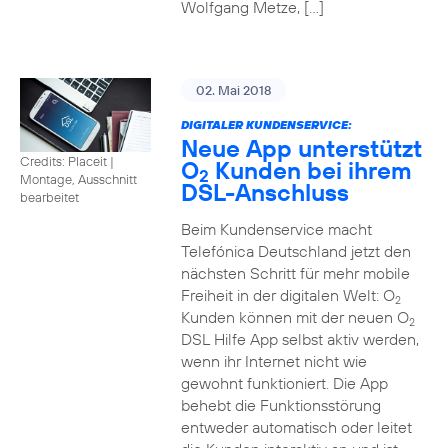
Wolfgang Metze, […]
02. Mai 2018
DIGITALER KUNDENSERVICE:
Neue App unterstützt
Credits: Placeit
|
O
Kunden bei ihrem
2
Montage, Ausschnitt
DSL-Anschluss
bearbeitet
Beim Kundenservice macht
Telefónica Deutschland jetzt den
nächsten Schritt für mehr mobile
Freiheit in der digitalen Welt: O
2
Kunden können mit der neuen O
2
DSL Hilfe App selbst aktiv werden,
wenn ihr Internet nicht wie
gewohnt funktioniert. Die App
behebt die Funktionsstörung
entweder automatisch oder leitet