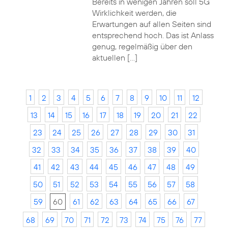
Bereits in wenigen Jahren soll 5G
Wirklichkeit werden, die
Erwartungen auf allen Seiten sind
entsprechend hoch. Das ist Anlass
genug, regelmäßig über den
aktuellen […]
1
2
3
4
5
6
7
8
9
10
11
12
13
14
15
16
17
18
19
20
21
22
23
24
25
26
27
28
29
30
31
32
33
34
35
36
37
38
39
40
41
42
43
44
45
46
47
48
49
50
51
52
53
54
55
56
57
58
59
60
61
62
63
64
65
66
67
68
69
70
71
72
73
74
75
76
77