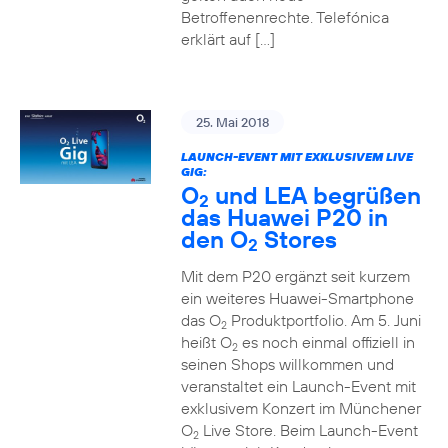
Betroffenenrechte. Telefónica
erklärt auf […]
25. Mai 2018
LAUNCH-EVENT MIT EXKLUSIVEM LIVE
GIG:
O
und LEA begrüßen
2
das Huawei P20 in
den O
Stores
2
Mit dem P20 ergänzt seit kurzem
ein weiteres Huawei-Smartphone
das O
Produktportfolio. Am 5. Juni
2
heißt O
es noch einmal offiziell in
2
seinen Shops willkommen und
veranstaltet ein Launch-Event mit
exklusivem Konzert im Münchener
O
Live Store. Beim Launch-Event
2