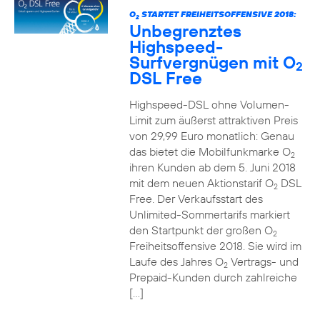
O
STARTET FREIHEITSOFFENSIVE 2018:
2
Unbegrenztes
Highspeed-
Surfvergnügen mit O
2
DSL Free
Highspeed-DSL ohne Volumen-
Limit zum äußerst attraktiven Preis
von 29,99 Euro monatlich: Genau
das bietet die Mobilfunkmarke O
2
ihren Kunden ab dem 5. Juni 2018
mit dem neuen Aktionstarif O
DSL
2
Free. Der Verkaufsstart des
Unlimited-Sommertarifs markiert
den Startpunkt der großen O
2
Freiheitsoffensive 2018. Sie wird im
Laufe des Jahres O
Vertrags- und
2
Prepaid-Kunden durch zahlreiche
[…]