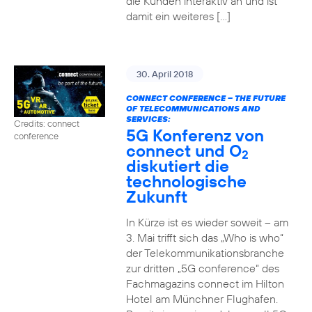
die Kunden interaktiv an und ist
damit ein weiteres […]
30. April 2018
CONNECT CONFERENCE – THE FUTURE
OF TELECOMMUNICATIONS AND
SERVICES:
Credits: connect
5G Konferenz von
conference
connect und O
2
diskutiert die
technologische
Zukunft
In Kürze ist es wieder soweit – am
3. Mai trifft sich das „Who is who“
der Telekommunikationsbranche
zur dritten „5G conference“ des
Fachmagazins connect im Hilton
Hotel am Münchner Flughafen.