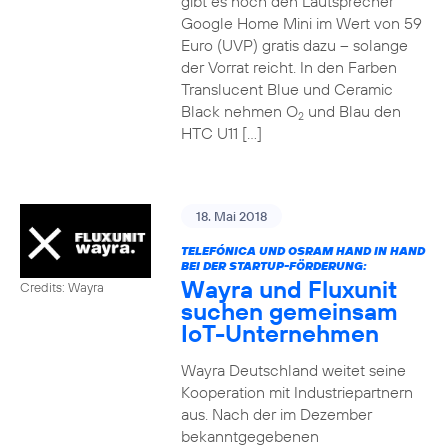
gibt es noch den Lautsprecher
Google Home Mini im Wert von 59
Euro (UVP) gratis dazu – solange
der Vorrat reicht. In den Farben
Translucent Blue und Ceramic
Black nehmen O
und Blau den
2
HTC U11 […]
18. Mai 2018
TELEFÓNICA UND OSRAM HAND IN HAND
BEI DER STARTUP-FÖRDERUNG:
Wayra und Fluxunit
Credits: Wayra
suchen gemeinsam
IoT-Unternehmen
Wayra Deutschland weitet seine
Kooperation mit Industriepartnern
aus. Nach der im Dezember
bekanntgegebenen