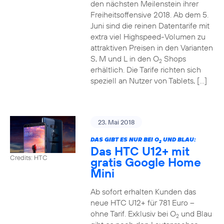
den nächsten Meilenstein ihrer
Freiheitsoffensive 2018. Ab dem 5.
Juni sind die reinen Datentarife mit
extra viel Highspeed-Volumen zu
attraktiven Preisen in den Varianten
S, M und L in den O
Shops
2
erhältlich. Die Tarife richten sich
speziell an Nutzer von Tablets, […]
23. Mai 2018
DAS GIBT ES NUR BEI O
UND BLAU:
2
Das HTC U12+ mit
Credits: HTC
gratis Google Home
Mini
Ab sofort erhalten Kunden das
neue HTC U12+ für 781 Euro –
ohne Tarif. Exklusiv bei O
und Blau
2