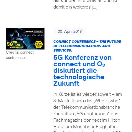
die Kunden interaktiv an und ist
damit ein weiteres […]
30. April 2018
CONNECT CONFERENCE – THE FUTURE
OF TELECOMMUNICATIONS AND
SERVICES:
Credits: connect
5G Konferenz von
conference
connect und O
2
diskutiert die
technologische
Zukunft
In Kürze ist es wieder soweit – am
3. Mai trifft sich das „Who is who“
der Telekommunikationsbranche
zur dritten „5G conference“ des
Fachmagazins connect im Hilton
Hotel am Münchner Flughafen.