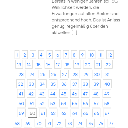
Bereits in wenigen Jahren soll 5G
Wirklichkeit werden, die
Erwartungen auf allen Seiten sind
entsprechend hoch. Das ist Anlass
genug, regelmäßig über den
aktuellen […]
1
2
3
4
5
6
7
8
9
10
11
12
13
14
15
16
17
18
19
20
21
22
23
24
25
26
27
28
29
30
31
32
33
34
35
36
37
38
39
40
41
42
43
44
45
46
47
48
49
50
51
52
53
54
55
56
57
58
59
60
61
62
63
64
65
66
67
68
69
70
71
72
73
74
75
76
77