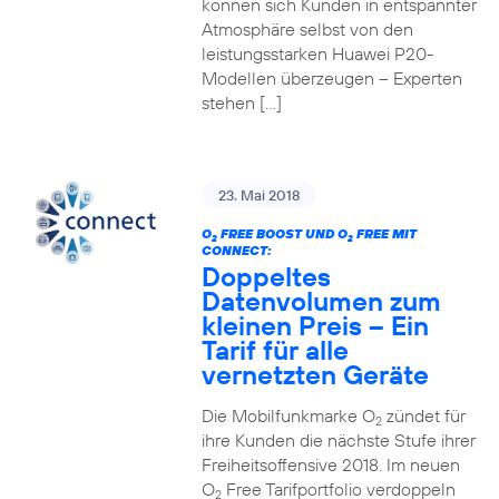
können sich Kunden in entspannter
Atmosphäre selbst von den
leistungsstarken Huawei P20-
Modellen überzeugen – Experten
stehen […]
23. Mai 2018
O
FREE BOOST UND O
FREE MIT
2
2
CONNECT:
Doppeltes
Datenvolumen zum
kleinen Preis – Ein
Tarif für alle
vernetzten Geräte
Die Mobilfunkmarke O
zündet für
2
ihre Kunden die nächste Stufe ihrer
Freiheitsoffensive 2018. Im neuen
O
Free Tarifportfolio verdoppeln
2