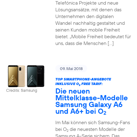
Telefónica Projekte und neue
Lösungsansätze, mit denen das
Unternehmen den digitalen
Wandel nachhaltig gestaltet und
seinen Kunden mobile Freiheit
bietet. „Mobile Freiheit bedeutet für
uns, dass die Menschen […]
09. Mai 2018
TOP SMARTPHONE-ANGEBOTE
INKLUSIVE O
FREE TARIF:
2
Die neuen
Credits: Samsung
Mittelklasse-Modelle
Samsung Galaxy A6
und A6+ bei O
2
Im Mai können sich Samsung-Fans
bei O
die neuesten Modelle der
2
Samsung A-Serie sichern. Das