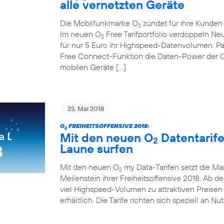
alle vernetzten Geräte
Die Mobilfunkmarke O
zündet für ihre Kunden d
2
Im neuen O
Free Tarifportfolio verdoppeln N
2
für nur 5 Euro ihr Highspeed-Datenvolumen. Pa
Free Connect-Funktion die Daten-Power der 
mobilen Geräte […]
23. Mai 2018
O
FREIHEITSOFFENSIVE 2018:
2
Mit den neuen O
Datentarif
2
Laune surfen
Mit den neuen O
my Data-Tarifen setzt die Ma
2
Meilenstein ihrer Freiheitsoffensive 2018. Ab de
viel Highspeed-Volumen zu attraktiven Preisen 
erhältlich. Die Tarife richten sich speziell an Nu