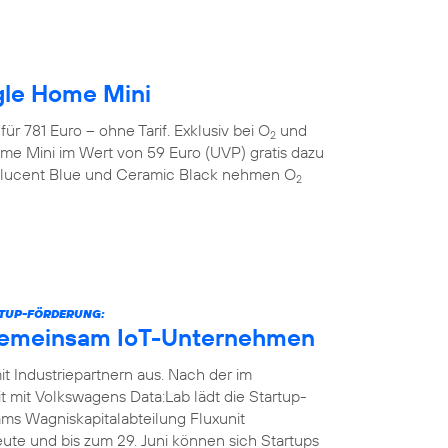
gle Home Mini
r 781 Euro – ohne Tarif. Exklusiv bei O
und
2
me Mini im Wert von 59 Euro (UVP) gratis dazu
anslucent Blue und Ceramic Black nehmen O
2
RTUP-FÖRDERUNG:
gemeinsam IoT-Unternehmen
t Industriepartnern aus. Nach der im
it Volkswagens Data:Lab lädt die Startup-
ms Wagniskapitalabteilung Fluxunit
te und bis zum 29. Juni können sich Startups