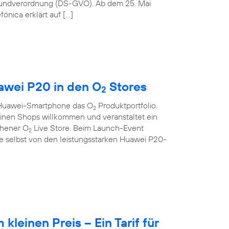
rundverordnung (DS-GVO). Ab dem 25. Mai
ónica erklärt auf […]
wei P20 in den O
Stores
2
s Huawei-Smartphone das O
Produktportfolio.
2
seinen Shops willkommen und veranstaltet ein
chener O
Live Store. Beim Launch-Event
2
 selbst von den leistungsstarken Huawei P20-
leinen Preis – Ein Tarif für