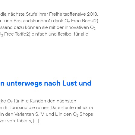
ie nächste Stufe ihrer Freiheitsoffensive 2018.
eu- und Bestandskunden1) dank O
Free Boost2)
2
ssend dazu können sie mit der innovativen O
2
O
Free Tarife2) einfach und flexibel für alle
2
en unterwegs nach Lust und
rke O
für ihre Kunden den nächsten
2
m 5. Juni sind die reinen Datentarife mit extra
in den Varianten S, M und L in den O
Shops
2
tzer von Tablets, […]