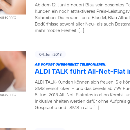
Ab dem 12. Juni erneuert Blau sein gesamtes Pos
Kunden ein noch attraktiveres Preis-Leistungsve
Schreiben. Die neuen Tarife Blau M, Blau Allne
usschnitt
Bedürfnisse sowohl aller Neu- als auch Best
mehr mobile Freiheit. […]
04. Juni 2018
AB SOFORT UNBEGRENZT TELEFONIEREN:
ALDI TALK führt All-Net-Flat i
ALDI TALK-Kunden können sich freuen: Sie kön
SMS verschicken – und das bereits ab 7,99 Eu
5. Juni 2018 All-Net-Flatrates in allen Kombi- 
usschnitt
Inklusiveinheiten werden dafür ohne Aufpreis 
Gespräche und -SMS in alle […]