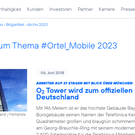
haltigkeit
Kunden
Investoren
Partner
Karriere
Presse
ws
Blogartikel
Archiv 2023
 zum Thema #Ortel_Mobile 2023
06. Juni 2018
ARBEITEN AUF 37 ETAGEN MIT BLICK ÜBER MÜNCHEN:
O
Tower wird zum offiziellen
2
Deutschland
Mit 146 Metern ist er das höchste Gebäude Bay
Bürogebäude seinen Namen der Telefónica Ke
land / Fernanda
Quadratmeter großen und blaugrün schimmernd
am Georg-Brauchle-Ring mit seinem modernen A
2.400 Arbeitsplätze für die Telefónica Mitarbeite