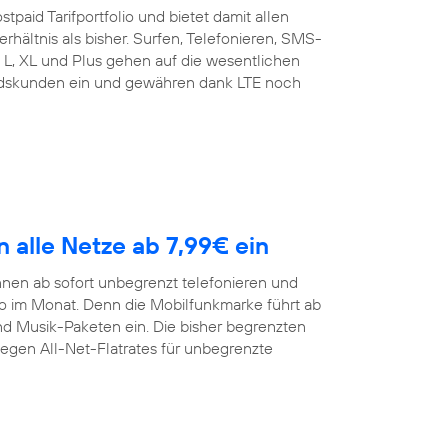
tpaid Tarifportfolio und bietet damit allen
rhältnis als bisher. Surfen, Telefonieren, SMS-
t L, XL und Plus gehen auf die wesentlichen
andskunden ein und gewähren dank LTE noch
n alle Netze ab 7,99€ ein
nen ab sofort unbegrenzt telefonieren und
ro im Monat. Denn die Mobilfunkmarke führt ab
und Musik-Paketen ein. Die bisher begrenzten
gegen All-Net-Flatrates für unbegrenzte