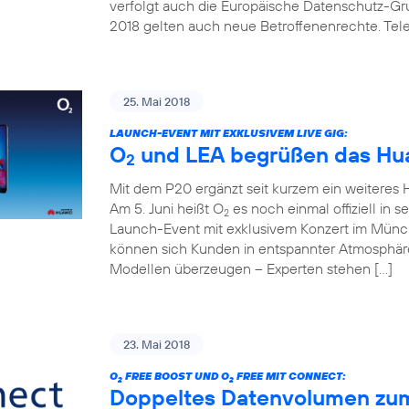
verfolgt auch die Europäische Datenschutz-G
2018 gelten auch neue Betroffenenrechte. Telef
25. Mai 2018
LAUNCH-EVENT MIT EXKLUSIVEM LIVE GIG:
O
und LEA begrüßen das Hua
2
Mit dem P20 ergänzt seit kurzem ein weitere
Am 5. Juni heißt O
es noch einmal offiziell in 
2
Launch-Event mit exklusivem Konzert im Mün
können sich Kunden in entspannter Atmosphäre
Modellen überzeugen – Experten stehen […]
23. Mai 2018
O
FREE BOOST UND O
FREE MIT CONNECT:
2
2
Doppeltes Datenvolumen zum k