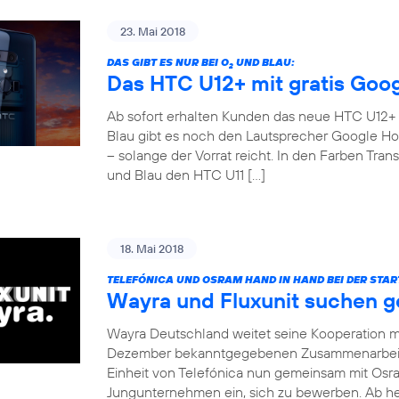
23. Mai 2018
DAS GIBT ES NUR BEI O
UND BLAU:
2
Das HTC U12+ mit gratis Goo
Ab sofort erhalten Kunden das neue HTC U12+ fü
Blau gibt es noch den Lautsprecher Google Ho
– solange der Vorrat reicht. In den Farben Tr
und Blau den HTC U11 […]
18. Mai 2018
TELEFÓNICA UND OSRAM HAND IN HAND BEI DER STA
Wayra und Fluxunit suchen 
Wayra Deutschland weitet seine Kooperation mi
Dezember bekanntgegebenen Zusammenarbeit m
Einheit von Telefónica nun gemeinsam mit Osra
Jungunternehmen ein, sich zu bewerben. Ab heu