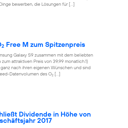
 Dinge bewerben, die Lösungen für […]
O
Free M zum Spitzenpreis
2
msung Galaxy S9 zusammen mit dem beliebten
m attraktiven Preis von 39,99 monatlich.1)
t ganz nach ihren eigenen Wünschen und sind
hspeed-Datenvolumen des O
[…]
2
hließt Dividende in Höhe von
eschäftsjahr 2017