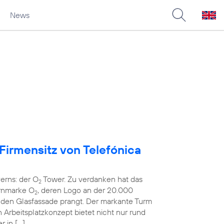
News
 Firmensitz von Telefónica
erns: der O
Tower. Zu verdanken hat das
2
rnmarke O
, deren Logo an der 20.000
2
en Glasfassade prangt. Der markante Turm
rbeitsplatzkonzept bietet nicht nur rund
r in […]