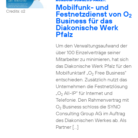
Mobilfunk- und
Credits: o2
Festnetzdienst von O
2
Business für das
Diakonische Werk
Pfalz
Um den Verwaltungsaufwand der
über 100 Einzelverträge seiner
Mitarbeiter zu minimieren, hat sich
das Diakonische Werk Pfalz für den
Mobilfunktarif „O
Free Business“
2
entschieden. Zusätzlich nutzt das
Unternehmen die Festnetzlösung
„O
All-IP“ für Internet und
2
Telefonie. Den Rahmenvertrag mit
O
Business schloss die SYNO
2
Consulting Group AG im Auftrag
des Diakonischen Werkes ab. Als
Partner […]