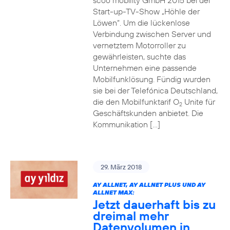
scoo mobility GmbH 2015 bei der
Start-up-TV-Show „Höhle der
Löwen“. Um die lückenlose
Verbindung zwischen Server und
vernetztem Motorroller zu
gewährleisten, suchte das
Unternehmen eine passende
Mobilfunklösung. Fündig wurden
sie bei der Telefónica Deutschland,
die den Mobilfunktarif O
Unite für
2
Geschäftskunden anbietet. Die
Kommunikation […]
29. März 2018
AY ALLNET, AY ALLNET PLUS UND AY
ALLNET MAX:
Jetzt dauerhaft bis zu
dreimal mehr
Datenvolumen in