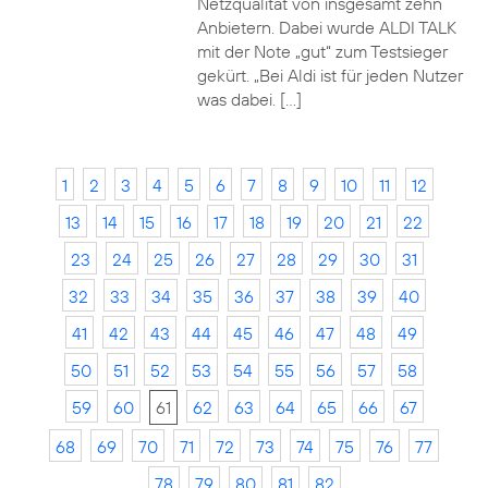
Netzqualität von insgesamt zehn
Anbietern. Dabei wurde ALDI TALK
mit der Note „gut“ zum Testsieger
gekürt. „Bei Aldi ist für jeden Nutzer
was dabei. […]
1
2
3
4
5
6
7
8
9
10
11
12
13
14
15
16
17
18
19
20
21
22
23
24
25
26
27
28
29
30
31
32
33
34
35
36
37
38
39
40
41
42
43
44
45
46
47
48
49
50
51
52
53
54
55
56
57
58
59
60
61
62
63
64
65
66
67
68
69
70
71
72
73
74
75
76
77
78
79
80
81
82