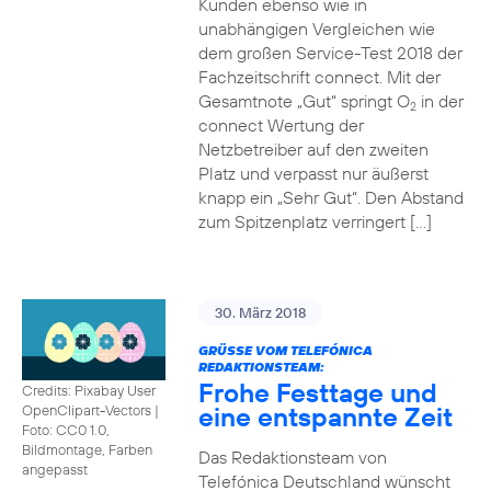
Kunden ebenso wie in
unabhängigen Vergleichen wie
dem großen Service-Test 2018 der
Fachzeitschrift connect. Mit der
Gesamtnote „Gut“ springt O
in der
2
connect Wertung der
Netzbetreiber auf den zweiten
Platz und verpasst nur äußerst
knapp ein „Sehr Gut“. Den Abstand
zum Spitzenplatz verringert […]
30. März 2018
GRÜSSE VOM TELEFÓNICA R
EDAKTIONSTEAM:
Frohe Festtage und
Credits: Pixabay User
eine entspannte Zeit
OpenClipart-Vectors
|
Foto: CC0 1.0,
Bildmontage, Farben
Das Redaktionsteam von
angepasst
Telefónica Deutschland wünscht