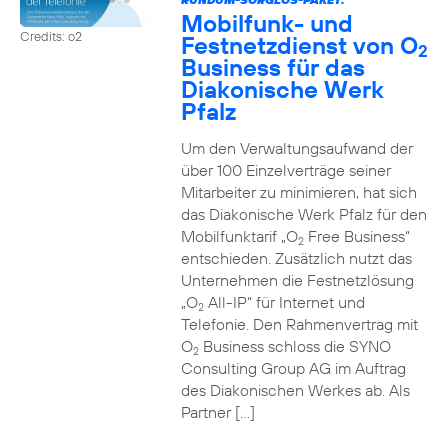
Mobilfunk- und
Credits: o2
Festnetzdienst von O
2
Business für das
Diakonische Werk
Pfalz
Um den Verwaltungsaufwand der
über 100 Einzelverträge seiner
Mitarbeiter zu minimieren, hat sich
das Diakonische Werk Pfalz für den
Mobilfunktarif „O
Free Business“
2
entschieden. Zusätzlich nutzt das
Unternehmen die Festnetzlösung
„O
All-IP“ für Internet und
2
Telefonie. Den Rahmenvertrag mit
O
Business schloss die SYNO
2
Consulting Group AG im Auftrag
des Diakonischen Werkes ab. Als
Partner […]