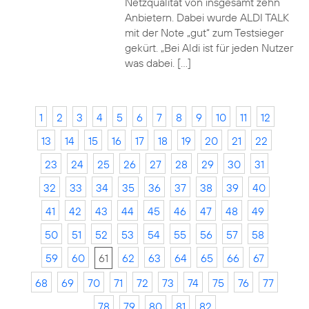
Netzqualität von insgesamt zehn
Anbietern. Dabei wurde ALDI TALK
mit der Note „gut“ zum Testsieger
gekürt. „Bei Aldi ist für jeden Nutzer
was dabei. […]
1
2
3
4
5
6
7
8
9
10
11
12
13
14
15
16
17
18
19
20
21
22
23
24
25
26
27
28
29
30
31
32
33
34
35
36
37
38
39
40
41
42
43
44
45
46
47
48
49
50
51
52
53
54
55
56
57
58
59
60
61
62
63
64
65
66
67
68
69
70
71
72
73
74
75
76
77
78
79
80
81
82