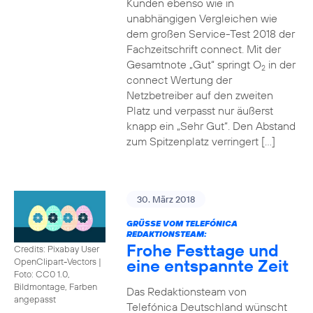
Kunden ebenso wie in
unabhängigen Vergleichen wie
dem großen Service-Test 2018 der
Fachzeitschrift connect. Mit der
Gesamtnote „Gut“ springt O
in der
2
connect Wertung der
Netzbetreiber auf den zweiten
Platz und verpasst nur äußerst
knapp ein „Sehr Gut“. Den Abstand
zum Spitzenplatz verringert […]
30. März 2018
GRÜSSE VOM TELEFÓNICA R
EDAKTIONSTEAM:
Frohe Festtage und
Credits: Pixabay User
eine entspannte Zeit
OpenClipart-Vectors
|
Foto: CC0 1.0,
Bildmontage, Farben
Das Redaktionsteam von
angepasst
Telefónica Deutschland wünscht