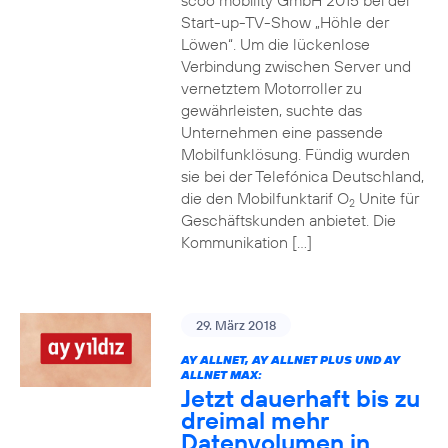
scoo mobility GmbH 2015 bei der
Start-up-TV-Show „Höhle der
Löwen“. Um die lückenlose
Verbindung zwischen Server und
vernetztem Motorroller zu
gewährleisten, suchte das
Unternehmen eine passende
Mobilfunklösung. Fündig wurden
sie bei der Telefónica Deutschland,
die den Mobilfunktarif O
Unite für
2
Geschäftskunden anbietet. Die
Kommunikation […]
29. März 2018
AY ALLNET, AY ALLNET PLUS UND AY
ALLNET MAX:
Jetzt dauerhaft bis zu
dreimal mehr
Datenvolumen in