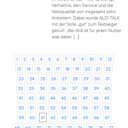
Verhältnis, den Service und die
Netzqualität von insgesamt zehn
Anbietern. Dabei wurde ALDI TALK
mit der Note „gut“ zum Testsieger
gekürt. „Bei Aldi ist für jeden Nutzer
was dabei. […]
1
2
3
4
5
6
7
8
9
10
11
12
13
14
15
16
17
18
19
20
21
22
23
24
25
26
27
28
29
30
31
32
33
34
35
36
37
38
39
40
41
42
43
44
45
46
47
48
49
50
51
52
53
54
55
56
57
58
59
60
61
62
63
64
65
66
67
68
69
70
71
72
73
74
75
76
77