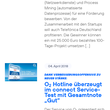
(Netzwerkdienste) und Process
Mining (automatisierte
Datenprozesse) für eine Förderung
bewerben. Von der
Zusammenarbeit mit den Startups
will auch Telefónica Deutschland
profitieren. Die Gewinner können
ein mit 25.000 Euro bezahltes 100-
Tage-Projekt umsetzen […]
04. April 2018
DANK VERBESSERUNGSOFFENSIVE ZU
NEUER STÄRKE:
O
Hotline überzeugt
2
im connect Service-
Test mit Gesamtnote
„Gut“
Der Service von O
präsentiert sich