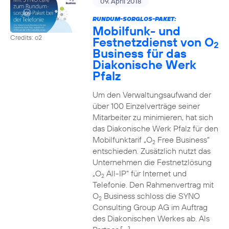
09. April 2018
RUNDUM-SORGLOS-PAKET:
Mobilfunk- und
Credits: o2
Festnetzdienst von O
2
Business für das
Diakonische Werk
Pfalz
Um den Verwaltungsaufwand der
über 100 Einzelverträge seiner
Mitarbeiter zu minimieren, hat sich
das Diakonische Werk Pfalz für den
Mobilfunktarif „O
Free Business“
2
entschieden. Zusätzlich nutzt das
Unternehmen die Festnetzlösung
„O
All-IP“ für Internet und
2
Telefonie. Den Rahmenvertrag mit
O
Business schloss die SYNO
2
Consulting Group AG im Auftrag
des Diakonischen Werkes ab. Als