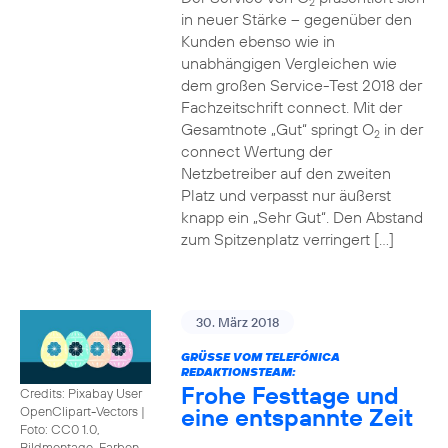
2
in neuer Stärke – gegenüber den
Kunden ebenso wie in
unabhängigen Vergleichen wie
dem großen Service-Test 2018 der
Fachzeitschrift connect. Mit der
Gesamtnote „Gut“ springt O
in der
2
connect Wertung der
Netzbetreiber auf den zweiten
Platz und verpasst nur äußerst
knapp ein „Sehr Gut“. Den Abstand
zum Spitzenplatz verringert […]
30. März 2018
GRÜSSE VOM TELEFÓNICA R
EDAKTIONSTEAM:
Frohe Festtage und
Credits: Pixabay User
eine entspannte Zeit
OpenClipart-Vectors
|
Foto: CC0 1.0,
Bildmontage, Farben