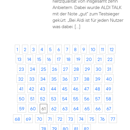
Netzqualität von insgesamt zehn
Anbietern. Dabei wurde ALDI TALK
mit der Note „gut“ zum Testsieger
gekürt. „Bei Aldi ist für jeden Nutzer
was dabei. […]
1
2
3
4
5
6
7
8
9
10
11
12
13
14
15
16
17
18
19
20
21
22
23
24
25
26
27
28
29
30
31
32
33
34
35
36
37
38
39
40
41
42
43
44
45
46
47
48
49
50
51
52
53
54
55
56
57
58
59
60
61
62
63
64
65
66
67
68
69
70
71
72
73
74
75
76
77
78
79
80
81
82