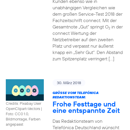
Kunden ebenso wie in
unabhängigen Vergleichen wie
dem großen Service-Test 2018 der
Fachzeitschrift connect. Mit der
Gesamtnote „Gut“ springt O
in der
2
connect Wertung der
Netzbetreiber auf den zweiten
Platz und verpasst nur äußerst
knapp ein „Sehr Gut“. Den Abstand
zum Spitzenplatz verringert […]
30. März 2018
GRÜSSE VOM TELEFÓNICA R
EDAKTIONSTEAM:
Frohe Festtage und
Credits: Pixabay User
eine entspannte Zeit
OpenClipart-Vectors
|
Foto: CC0 1.0,
Bildmontage, Farben
Das Redaktionsteam von
angepasst
Telefónica Deutschland wünscht