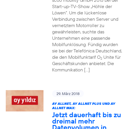
scoo mobility GmbH 2015 bei der
Start-up-TV-Show „Höhle der
Löwen“. Um die lückenlose
Verbindung zwischen Server und
vernetztem Motorroller zu
gewährleisten, suchte das
Unternehmen eine passende
Mobilfunklösung. Fündig wurden
sie bei der Telefónica Deutschland,
die den Mobilfunktarif O
Unite für
2
Geschäftskunden anbietet. Die
Kommunikation […]
29. März 2018
AY ALLNET, AY ALLNET PLUS UND AY
ALLNET MAX:
Jetzt dauerhaft bis zu
dreimal mehr
Datenvolumen in