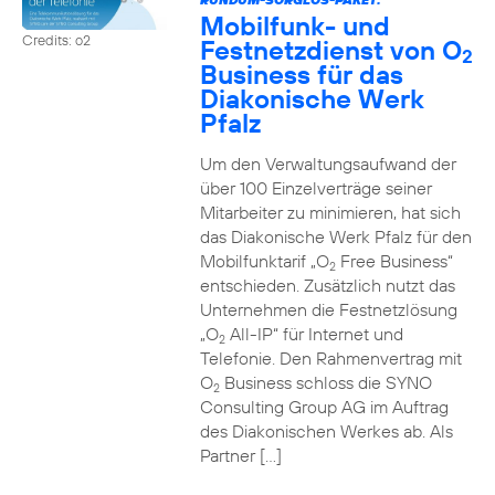
Mobilfunk- und
Credits: o2
Festnetzdienst von O
2
Business für das
Diakonische Werk
Pfalz
Um den Verwaltungsaufwand der
über 100 Einzelverträge seiner
Mitarbeiter zu minimieren, hat sich
das Diakonische Werk Pfalz für den
Mobilfunktarif „O
Free Business“
2
entschieden. Zusätzlich nutzt das
Unternehmen die Festnetzlösung
„O
All-IP“ für Internet und
2
Telefonie. Den Rahmenvertrag mit
O
Business schloss die SYNO
2
Consulting Group AG im Auftrag
des Diakonischen Werkes ab. Als
Partner […]