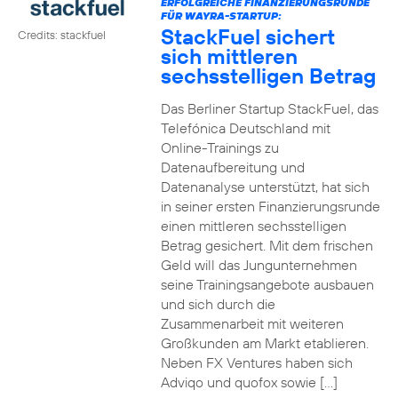
ERFOLGREICHE FINANZIERUNGSRUNDE
FÜR WAYRA-STARTUP:
StackFuel sichert
Credits: stackfuel
sich mittleren
sechsstelligen Betrag
Das Berliner Startup StackFuel, das
Telefónica Deutschland mit
Online-Trainings zu
Datenaufbereitung und
Datenanalyse unterstützt, hat sich
in seiner ersten Finanzierungsrunde
einen mittleren sechsstelligen
Betrag gesichert. Mit dem frischen
Geld will das Jungunternehmen
seine Trainingsangebote ausbauen
und sich durch die
Zusammenarbeit mit weiteren
Großkunden am Markt etablieren.
Neben FX Ventures haben sich
Adviqo und quofox sowie […]