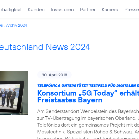
haltigkeit
Kunden
Investoren
Partner
Karriere
Presse
ws
Archiv 2024
Deutschland News 2024
30. April 2018
TELEFÓNICA UNTERSTÜTZT TESTFELD FÜR DIGITALEN 
Konsortium „5G Today“ erhäl
Freistaates Bayern
Am Senderstandort Wendelstein des Bayerische
zur TV-Übertragung im bayerischen Oberland.
Telefónica dort ein gemeinsames Projekt mit 
Messtechnik-Spezialisten Rohde & Schwarz. A
bayerischen Wirtschafts- und Technologieminis