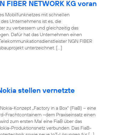
NGN FIBER NETWORK KG voran
es Mobilfunknetzes mit schnellen
 des Unternehmens ist es, die
er zu verbessern und gleichzeitig das
egen. Dafür hat das Unternehmen einen
Telekommunikationsdienstleister NGN FIBER
auprojekt unterzeichnet. […]
okia stellen vernetzte
okia-Konzept „Factory in a Box“ (FiaB) – eine
rd-Frachtcontainern –dem Praxiseinsatz einen
wird zum ersten Mal eine FiaB über das
Nokia-Produktionsnetz verbunden. Das FiaB-
otertechnik sowie neue IoT-Lösungen für […]