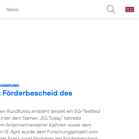
News
RUNDFUNK:
t Förderbescheid des
n Rundfunks entsteht derzeit ein 5G-Testfeld
 Unter dem Namen „5G Today“ betreibt
dem Antennenhersteller Kathrein sowie dem
m 13. April wurde dem Forschungsprojekt vom
ter Franz Josef Pschierer der Förderbescheid