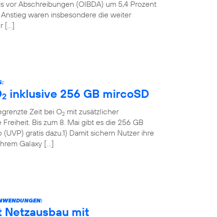
nis vor Abschreibungen (OIBDA) um 5,4 Prozent
n Anstieg waren insbesondere die weiter
r […]
S:
O
inklusive 256 GB mircoSD
2
grenzte Zeit bei O
mit zusätzlicher
2
Freiheit. Bis zum 8. Mai gibt es die 256 GB
(UVP) gratis dazu.1) Damit sichern Nutzer ihre
 ihrem Galaxy […]
ANWENDUNGEN:
t Netzausbau mit