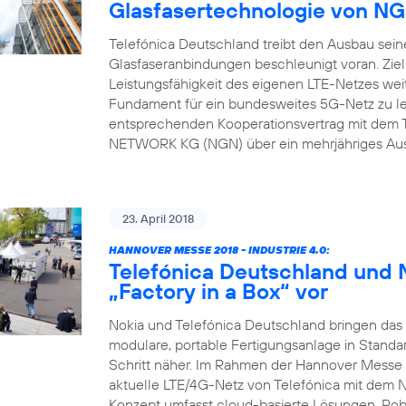
Glasfasertechnologie von 
Telefónica Deutschland treibt den Ausbau sein
Glasfaseranbindungen beschleunigt voran. Ziel
Leistungsfähigkeit des eigenen LTE-Netzes weit
Fundament für ein bundesweites 5G-Netz zu l
entsprechenden Kooperationsvertrag mit dem 
NETWORK KG (NGN) über ein mehrjähriges Ausb
23. April 2018
HANNOVER MESSE 2018 - INDUSTRIE 4.0:
Telefónica Deutschland und N
„Factory in a Box“ vor
Nokia und Telefónica Deutschland bringen das N
modulare, portable Fertigungsanlage in Standa
Schritt näher. Im Rahmen der Hannover Messe 
aktuelle LTE/4G-Netz von Telefónica mit dem 
Konzept umfasst cloud-basierte Lösungen, Rob