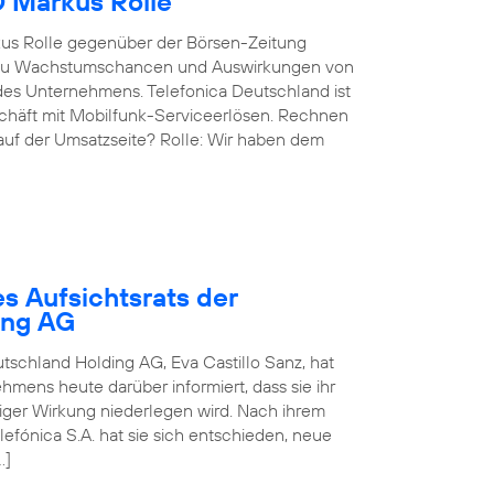
O Markus Rolle
kus Rolle gegenüber der Börsen-Zeitung
g, zu Wachstumschancen und Auswirkungen von
des Unternehmens. Telefonica Deutschland ist
eschäft mit Mobilfunk-Serviceerlösen. Rechnen
 auf der Umsatzseite? Rolle: Wir haben dem
s Aufsichtsrats der
ing AG
utschland Holding AG, Eva Castillo Sanz, hat
mens heute darüber informiert, dass sie ihr
rtiger Wirkung niederlegen wird. Nach ihrem
fónica S.A. hat sie sich entschieden, neue
…]