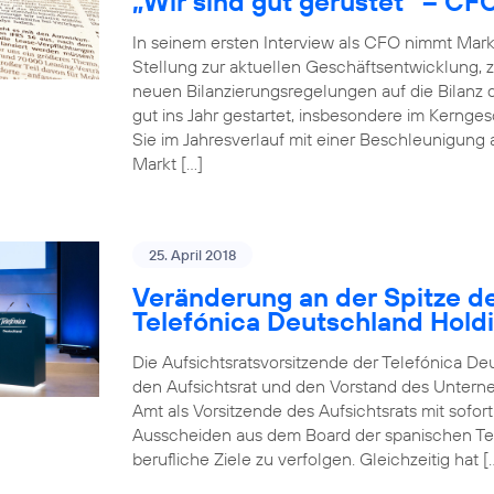
„Wir sind gut gerüstet“ – CF
In seinem ersten Interview als CFO nimmt Mar
Stellung zur aktuellen Geschäftsentwicklun
neuen Bilanzierungsregelungen auf die Bilanz 
gut ins Jahr gestartet, insbesondere im Kerng
Sie im Jahresverlauf mit einer Beschleunigung
Markt […]
25. April 2018
Veränderung an der Spitze de
Telefónica Deutschland Hold
Die Aufsichtsratsvorsitzende der Telefónica De
den Aufsichtsrat und den Vorstand des Unterneh
Amt als Vorsitzende des Aufsichtsrats mit sofo
Ausscheiden aus dem Board der spanischen Tele
berufliche Ziele zu verfolgen. Gleichzeitig hat [