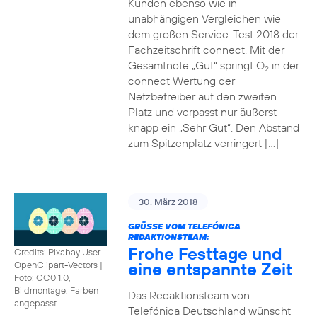
Kunden ebenso wie in
unabhängigen Vergleichen wie
dem großen Service-Test 2018 der
Fachzeitschrift connect. Mit der
Gesamtnote „Gut“ springt O
in der
2
connect Wertung der
Netzbetreiber auf den zweiten
Platz und verpasst nur äußerst
knapp ein „Sehr Gut“. Den Abstand
zum Spitzenplatz verringert […]
30. März 2018
GRÜSSE VOM TELEFÓNICA R
EDAKTIONSTEAM:
Frohe Festtage und
Credits: Pixabay User
eine entspannte Zeit
OpenClipart-Vectors
|
Foto: CC0 1.0,
Bildmontage, Farben
Das Redaktionsteam von
angepasst
Telefónica Deutschland wünscht