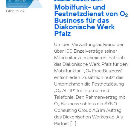
Mobilfunk- und
Credits: o2
Festnetzdienst von O
2
Business für das
Diakonische Werk
Pfalz
Um den Verwaltungsaufwand der
über 100 Einzelverträge seiner
Mitarbeiter zu minimieren, hat sich
das Diakonische Werk Pfalz für den
Mobilfunktarif „O
Free Business“
2
entschieden. Zusätzlich nutzt das
Unternehmen die Festnetzlösung
„O
All-IP“ für Internet und
2
Telefonie. Den Rahmenvertrag mit
O
Business schloss die SYNO
2
Consulting Group AG im Auftrag
des Diakonischen Werkes ab. Als
Partner […]