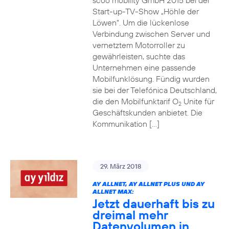
scoo mobility GmbH 2015 bei der
Start-up-TV-Show „Höhle der
Löwen“. Um die lückenlose
Verbindung zwischen Server und
vernetztem Motorroller zu
gewährleisten, suchte das
Unternehmen eine passende
Mobilfunklösung. Fündig wurden
sie bei der Telefónica Deutschland,
die den Mobilfunktarif O
Unite für
2
Geschäftskunden anbietet. Die
Kommunikation […]
29. März 2018
AY ALLNET, AY ALLNET PLUS UND AY
ALLNET MAX:
Jetzt dauerhaft bis zu
dreimal mehr
Datenvolumen in