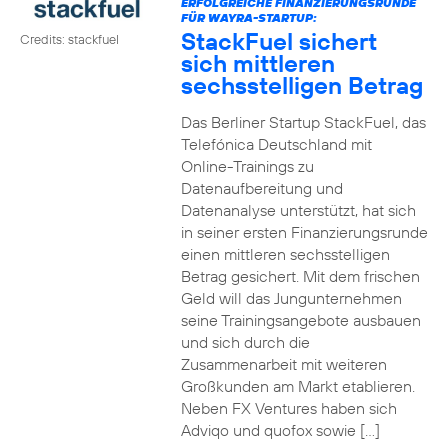
ERFOLGREICHE FINANZIERUNGSRUNDE
FÜR WAYRA-STARTUP:
StackFuel sichert
Credits: stackfuel
sich mittleren
sechsstelligen Betrag
Das Berliner Startup StackFuel, das
Telefónica Deutschland mit
Online-Trainings zu
Datenaufbereitung und
Datenanalyse unterstützt, hat sich
in seiner ersten Finanzierungsrunde
einen mittleren sechsstelligen
Betrag gesichert. Mit dem frischen
Geld will das Jungunternehmen
seine Trainingsangebote ausbauen
und sich durch die
Zusammenarbeit mit weiteren
Großkunden am Markt etablieren.
Neben FX Ventures haben sich
Adviqo und quofox sowie […]