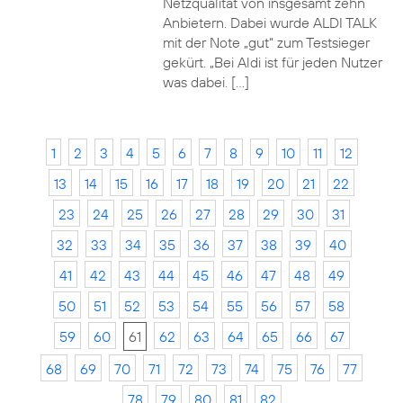
Netzqualität von insgesamt zehn
Anbietern. Dabei wurde ALDI TALK
mit der Note „gut“ zum Testsieger
gekürt. „Bei Aldi ist für jeden Nutzer
was dabei. […]
1
2
3
4
5
6
7
8
9
10
11
12
13
14
15
16
17
18
19
20
21
22
23
24
25
26
27
28
29
30
31
32
33
34
35
36
37
38
39
40
41
42
43
44
45
46
47
48
49
50
51
52
53
54
55
56
57
58
59
60
61
62
63
64
65
66
67
68
69
70
71
72
73
74
75
76
77
78
79
80
81
82