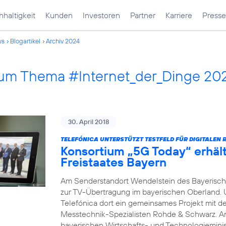
haltigkeit
Kunden
Investoren
Partner
Karriere
Presse
ws
Blogartikel
Archiv 2024
 zum Thema #Internet_der_Dinge 20
30. April 2018
TELEFÓNICA UNTERSTÜTZT TESTFELD FÜR DIGITALEN 
Konsortium „5G Today“ erhäl
Freistaates Bayern
Am Senderstandort Wendelstein des Bayerische
zur TV-Übertragung im bayerischen Oberland.
Telefónica dort ein gemeinsames Projekt mit 
Messtechnik-Spezialisten Rohde & Schwarz. A
bayerischen Wirtschafts- und Technologieminis