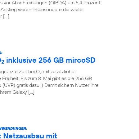
nis vor Abschreibungen (OIBDA) um 5,4 Prozent
n Anstieg waren insbesondere die weiter
r […]
S:
O
inklusive 256 GB mircoSD
2
grenzte Zeit bei O
mit zusätzlicher
2
Freiheit. Bis zum 8. Mai gibt es die 256 GB
(UVP) gratis dazu.1) Damit sichern Nutzer ihre
 ihrem Galaxy […]
ANWENDUNGEN:
t Netzausbau mit