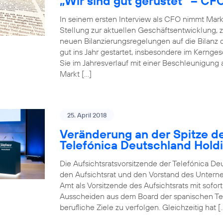
„Wir sind gut gerüstet“ – CF
In seinem ersten Interview als CFO nimmt Mar
Stellung zur aktuellen Geschäftsentwicklun
neuen Bilanzierungsregelungen auf die Bilanz 
gut ins Jahr gestartet, insbesondere im Kerng
Sie im Jahresverlauf mit einer Beschleunigung
Markt […]
25. April 2018
Veränderung an der Spitze de
Telefónica Deutschland Hold
Die Aufsichtsratsvorsitzende der Telefónica De
den Aufsichtsrat und den Vorstand des Unterneh
Amt als Vorsitzende des Aufsichtsrats mit sofo
Ausscheiden aus dem Board der spanischen Tele
berufliche Ziele zu verfolgen. Gleichzeitig hat [