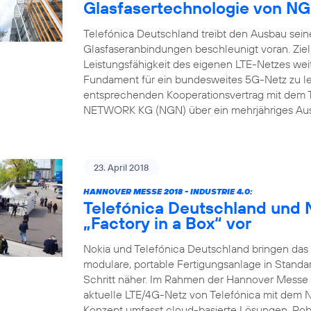
Glasfasertechnologie von 
Telefónica Deutschland treibt den Ausbau sein
Glasfaseranbindungen beschleunigt voran. Ziel
Leistungsfähigkeit des eigenen LTE-Netzes weit
Fundament für ein bundesweites 5G-Netz zu l
entsprechenden Kooperationsvertrag mit dem 
NETWORK KG (NGN) über ein mehrjähriges Ausb
23. April 2018
HANNOVER MESSE 2018 - INDUSTRIE 4.0:
Telefónica Deutschland und N
„Factory in a Box“ vor
Nokia und Telefónica Deutschland bringen das N
modulare, portable Fertigungsanlage in Standa
Schritt näher. Im Rahmen der Hannover Messe 
aktuelle LTE/4G-Netz von Telefónica mit dem 
Konzept umfasst cloud-basierte Lösungen, Rob