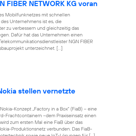
NGN FIBER NETWORK KG voran
es Mobilfunknetzes mit schnellen
 des Unternehmens ist es, die
er zu verbessern und gleichzeitig das
egen. Dafür hat das Unternehmen einen
Telekommunikationsdienstleister NGN FIBER
auprojekt unterzeichnet. […]
okia stellen vernetzte
okia-Konzept „Factory in a Box“ (FiaB) – eine
rd-Frachtcontainern –dem Praxiseinsatz einen
wird zum ersten Mal eine FiaB über das
Nokia-Produktionsnetz verbunden. Das FiaB-
otertechnik sowie neue IoT-Lösungen für […]