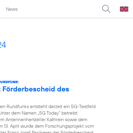
News
24
RUNDFUNK:
t Förderbescheid des
n Rundfunks entsteht derzeit ein 5G-Testfeld
 Unter dem Namen „5G Today“ betreibt
dem Antennenhersteller Kathrein sowie dem
m 13. April wurde dem Forschungsprojekt vom
ter Franz Josef Pschierer der Förderbescheid