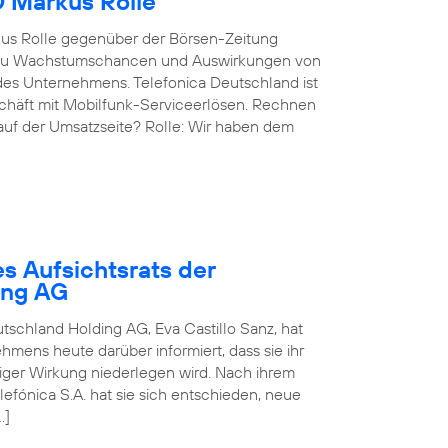
O Markus Rolle
kus Rolle gegenüber der Börsen-Zeitung
g, zu Wachstumschancen und Auswirkungen von
des Unternehmens. Telefonica Deutschland ist
eschäft mit Mobilfunk-Serviceerlösen. Rechnen
 auf der Umsatzseite? Rolle: Wir haben dem
s Aufsichtsrats der
ing AG
utschland Holding AG, Eva Castillo Sanz, hat
mens heute darüber informiert, dass sie ihr
rtiger Wirkung niederlegen wird. Nach ihrem
fónica S.A. hat sie sich entschieden, neue
…]