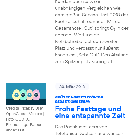
Kunden ebenso wie in
unabhängigen Vergleichen wie
dem großen Service-Test 2018 der
Fachzeitschrift connect. Mit der
Gesamtnote „Gut“ springt O
in der
2
connect Wertung der
Netzbetreiber auf den zweiten
Platz und verpasst nur äußerst
knapp ein „Sehr Gut“. Den Abstand
zum Spitzenplatz verringert […]
30. März 2018
GRÜSSE VOM TELEFÓNICA R
EDAKTIONSTEAM:
Frohe Festtage und
Credits: Pixabay User
eine entspannte Zeit
OpenClipart-Vectors
|
Foto: CC0 1.0,
Bildmontage, Farben
Das Redaktionsteam von
angepasst
Telefónica Deutschland wünscht