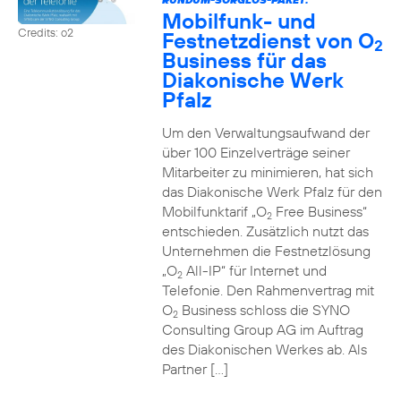
Mobilfunk- und
Credits: o2
Festnetzdienst von O
2
Business für das
Diakonische Werk
Pfalz
Um den Verwaltungsaufwand der
über 100 Einzelverträge seiner
Mitarbeiter zu minimieren, hat sich
das Diakonische Werk Pfalz für den
Mobilfunktarif „O
Free Business“
2
entschieden. Zusätzlich nutzt das
Unternehmen die Festnetzlösung
„O
All-IP“ für Internet und
2
Telefonie. Den Rahmenvertrag mit
O
Business schloss die SYNO
2
Consulting Group AG im Auftrag
des Diakonischen Werkes ab. Als
Partner […]