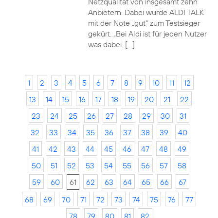
Netzqualität von insgesamt zehn
Anbietern. Dabei wurde ALDI TALK
mit der Note „gut“ zum Testsieger
gekürt. „Bei Aldi ist für jeden Nutzer
was dabei. […]
1
2
3
4
5
6
7
8
9
10
11
12
13
14
15
16
17
18
19
20
21
22
23
24
25
26
27
28
29
30
31
32
33
34
35
36
37
38
39
40
41
42
43
44
45
46
47
48
49
50
51
52
53
54
55
56
57
58
59
60
61
62
63
64
65
66
67
68
69
70
71
72
73
74
75
76
77
78
79
80
81
82