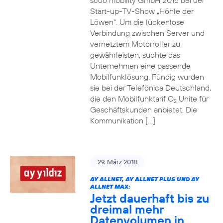
scoo mobility GmbH 2015 bei der
Start-up-TV-Show „Höhle der
Löwen“. Um die lückenlose
Verbindung zwischen Server und
vernetztem Motorroller zu
gewährleisten, suchte das
Unternehmen eine passende
Mobilfunklösung. Fündig wurden
sie bei der Telefónica Deutschland,
die den Mobilfunktarif O
Unite für
2
Geschäftskunden anbietet. Die
Kommunikation […]
29. März 2018
AY ALLNET, AY ALLNET PLUS UND AY
ALLNET MAX:
Jetzt dauerhaft bis zu
dreimal mehr
Datenvolumen in