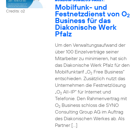
Mobilfunk- und
Credits: o2
Festnetzdienst von O
2
Business für das
Diakonische Werk
Pfalz
Um den Verwaltungsaufwand der
über 100 Einzelverträge seiner
Mitarbeiter zu minimieren, hat sich
das Diakonische Werk Pfalz für den
Mobilfunktarif „O
Free Business“
2
entschieden. Zusätzlich nutzt das
Unternehmen die Festnetzlösung
„O
All-IP“ für Internet und
2
Telefonie. Den Rahmenvertrag mit
O
Business schloss die SYNO
2
Consulting Group AG im Auftrag
des Diakonischen Werkes ab. Als
Partner […]