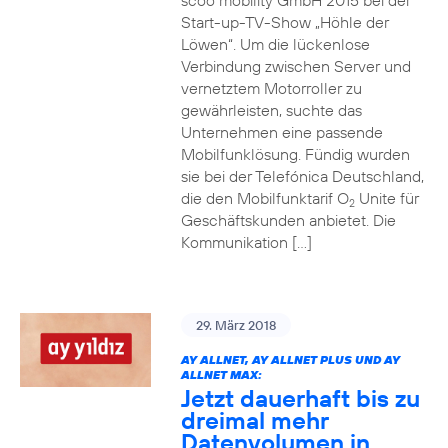
scoo mobility GmbH 2015 bei der
Start-up-TV-Show „Höhle der
Löwen“. Um die lückenlose
Verbindung zwischen Server und
vernetztem Motorroller zu
gewährleisten, suchte das
Unternehmen eine passende
Mobilfunklösung. Fündig wurden
sie bei der Telefónica Deutschland,
die den Mobilfunktarif O
Unite für
2
Geschäftskunden anbietet. Die
Kommunikation […]
29. März 2018
AY ALLNET, AY ALLNET PLUS UND AY
ALLNET MAX:
Jetzt dauerhaft bis zu
dreimal mehr
Datenvolumen in