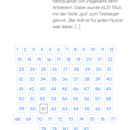
Netzqualität von insgesamt zehn
Anbietern. Dabei wurde ALDI TALK
mit der Note „gut“ zum Testsieger
gekürt. „Bei Aldi ist für jeden Nutzer
was dabei. […]
1
2
3
4
5
6
7
8
9
10
11
12
13
14
15
16
17
18
19
20
21
22
23
24
25
26
27
28
29
30
31
32
33
34
35
36
37
38
39
40
41
42
43
44
45
46
47
48
49
50
51
52
53
54
55
56
57
58
59
60
61
62
63
64
65
66
67
68
69
70
71
72
73
74
75
76
77
78
79
80
81
82