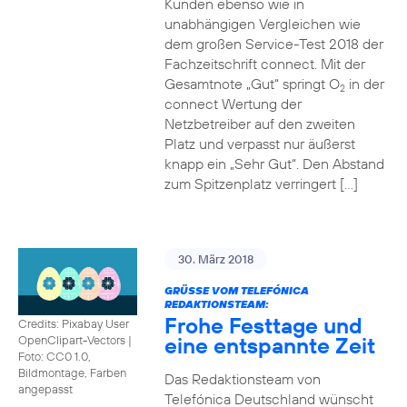
Kunden ebenso wie in
unabhängigen Vergleichen wie
dem großen Service-Test 2018 der
Fachzeitschrift connect. Mit der
Gesamtnote „Gut“ springt O
in der
2
connect Wertung der
Netzbetreiber auf den zweiten
Platz und verpasst nur äußerst
knapp ein „Sehr Gut“. Den Abstand
zum Spitzenplatz verringert […]
30. März 2018
GRÜSSE VOM TELEFÓNICA R
EDAKTIONSTEAM:
Frohe Festtage und
Credits: Pixabay User
eine entspannte Zeit
OpenClipart-Vectors
|
Foto: CC0 1.0,
Bildmontage, Farben
Das Redaktionsteam von
angepasst
Telefónica Deutschland wünscht