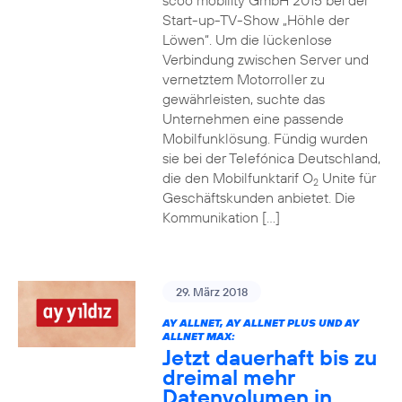
scoo mobility GmbH 2015 bei der
Start-up-TV-Show „Höhle der
Löwen“. Um die lückenlose
Verbindung zwischen Server und
vernetztem Motorroller zu
gewährleisten, suchte das
Unternehmen eine passende
Mobilfunklösung. Fündig wurden
sie bei der Telefónica Deutschland,
die den Mobilfunktarif O
Unite für
2
Geschäftskunden anbietet. Die
Kommunikation […]
29. März 2018
AY ALLNET, AY ALLNET PLUS UND AY
ALLNET MAX:
Jetzt dauerhaft bis zu
dreimal mehr
Datenvolumen in