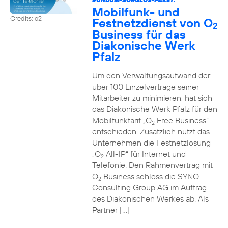
Mobilfunk- und
Credits: o2
Festnetzdienst von O
2
Business für das
Diakonische Werk
Pfalz
Um den Verwaltungsaufwand der
über 100 Einzelverträge seiner
Mitarbeiter zu minimieren, hat sich
das Diakonische Werk Pfalz für den
Mobilfunktarif „O
Free Business“
2
entschieden. Zusätzlich nutzt das
Unternehmen die Festnetzlösung
„O
All-IP“ für Internet und
2
Telefonie. Den Rahmenvertrag mit
O
Business schloss die SYNO
2
Consulting Group AG im Auftrag
des Diakonischen Werkes ab. Als
Partner […]