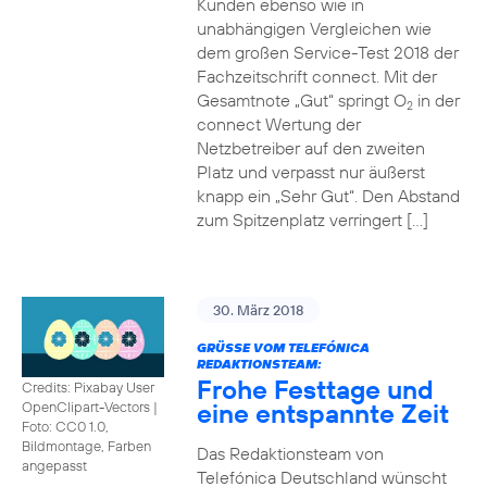
Kunden ebenso wie in
unabhängigen Vergleichen wie
dem großen Service-Test 2018 der
Fachzeitschrift connect. Mit der
Gesamtnote „Gut“ springt O
in der
2
connect Wertung der
Netzbetreiber auf den zweiten
Platz und verpasst nur äußerst
knapp ein „Sehr Gut“. Den Abstand
zum Spitzenplatz verringert […]
30. März 2018
GRÜSSE VOM TELEFÓNICA R
EDAKTIONSTEAM:
Frohe Festtage und
Credits: Pixabay User
eine entspannte Zeit
OpenClipart-Vectors
|
Foto: CC0 1.0,
Bildmontage, Farben
Das Redaktionsteam von
angepasst
Telefónica Deutschland wünscht