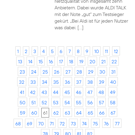
Netzqualität von insgesamt zehn
Anbietern. Dabei wurde ALDI TALK
mit der Note „gut“ zum Testsieger
gekürt. „Bei Aldi ist für jeden Nutzer
was dabei. […]
1
2
3
4
5
6
7
8
9
10
11
12
13
14
15
16
17
18
19
20
21
22
23
24
25
26
27
28
29
30
31
32
33
34
35
36
37
38
39
40
41
42
43
44
45
46
47
48
49
50
51
52
53
54
55
56
57
58
59
60
61
62
63
64
65
66
67
68
69
70
71
72
73
74
75
76
77
78
79
80
81
82