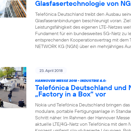
Glasfasertechnologie von 
Telefónica Deutschland treibt den Ausbau sein
Glasfaseranbindungen beschleunigt voran. Ziel
Leistungsfähigkeit des eigenen LTE-Netzes weit
Fundament für ein bundesweites 5G-Netz zu l
entsprechenden Kooperationsvertrag mit dem 
NETWORK KG (NGN) über ein mehrjähriges Ausb
23. April 2018
HANNOVER MESSE 2018 - INDUSTRIE 4.0:
Telefónica Deutschland und N
„Factory in a Box“ vor
Nokia und Telefónica Deutschland bringen das N
modulare, portable Fertigungsanlage in Standa
Schritt näher. Im Rahmen der Hannover Messe 
aktuelle LTE/4G-Netz von Telefónica mit dem 
Konzept umfasst cloud-basierte Lösungen, Rob