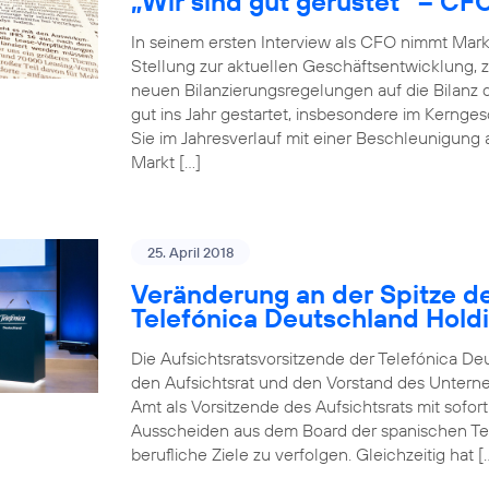
„Wir sind gut gerüstet“ – CF
In seinem ersten Interview als CFO nimmt Mar
Stellung zur aktuellen Geschäftsentwicklun
neuen Bilanzierungsregelungen auf die Bilanz 
gut ins Jahr gestartet, insbesondere im Kerng
Sie im Jahresverlauf mit einer Beschleunigung
Markt […]
25. April 2018
Veränderung an der Spitze de
Telefónica Deutschland Hold
Die Aufsichtsratsvorsitzende der Telefónica De
den Aufsichtsrat und den Vorstand des Unterneh
Amt als Vorsitzende des Aufsichtsrats mit sofo
Ausscheiden aus dem Board der spanischen Tele
berufliche Ziele zu verfolgen. Gleichzeitig hat [