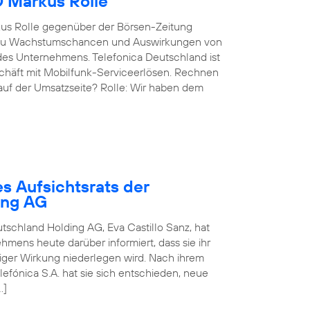
O Markus Rolle
kus Rolle gegenüber der Börsen-Zeitung
g, zu Wachstumschancen und Auswirkungen von
des Unternehmens. Telefonica Deutschland ist
eschäft mit Mobilfunk-Serviceerlösen. Rechnen
 auf der Umsatzseite? Rolle: Wir haben dem
s Aufsichtsrats der
ing AG
utschland Holding AG, Eva Castillo Sanz, hat
mens heute darüber informiert, dass sie ihr
rtiger Wirkung niederlegen wird. Nach ihrem
fónica S.A. hat sie sich entschieden, neue
…]