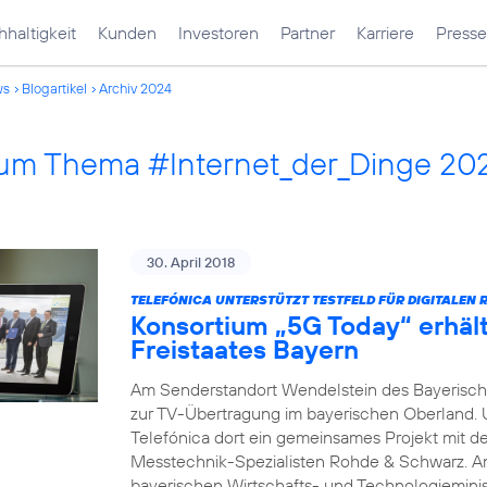
haltigkeit
Kunden
Investoren
Partner
Karriere
Presse
ws
Blogartikel
Archiv 2024
 zum Thema #Internet_der_Dinge 20
30. April 2018
TELEFÓNICA UNTERSTÜTZT TESTFELD FÜR DIGITALEN 
Konsortium „5G Today“ erhäl
Freistaates Bayern
Am Senderstandort Wendelstein des Bayerische
zur TV-Übertragung im bayerischen Oberland.
Telefónica dort ein gemeinsames Projekt mit 
Messtechnik-Spezialisten Rohde & Schwarz. A
bayerischen Wirtschafts- und Technologieminis