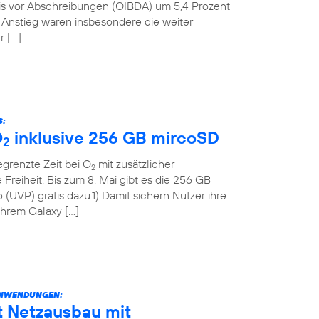
nis vor Abschreibungen (OIBDA) um 5,4 Prozent
n Anstieg waren insbesondere die weiter
r […]
S:
O
inklusive 256 GB mircoSD
2
grenzte Zeit bei O
mit zusätzlicher
2
Freiheit. Bis zum 8. Mai gibt es die 256 GB
(UVP) gratis dazu.1) Damit sichern Nutzer ihre
 ihrem Galaxy […]
ANWENDUNGEN:
t Netzausbau mit