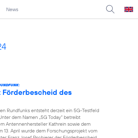
News
24
RUNDFUNK:
t Förderbescheid des
n Rundfunks entsteht derzeit ein 5G-Testfeld
 Unter dem Namen „5G Today“ betreibt
dem Antennenhersteller Kathrein sowie dem
m 13. April wurde dem Forschungsprojekt vom
ter Franz Josef Pschierer der Förderbescheid