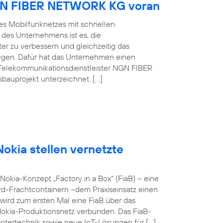
NGN FIBER NETWORK KG voran
es Mobilfunknetzes mit schnellen
 des Unternehmens ist es, die
er zu verbessern und gleichzeitig das
egen. Dafür hat das Unternehmen einen
Telekommunikationsdienstleister NGN FIBER
auprojekt unterzeichnet. […]
okia stellen vernetzte
okia-Konzept „Factory in a Box“ (FiaB) – eine
rd-Frachtcontainern –dem Praxiseinsatz einen
wird zum ersten Mal eine FiaB über das
Nokia-Produktionsnetz verbunden. Das FiaB-
otertechnik sowie neue IoT-Lösungen für […]